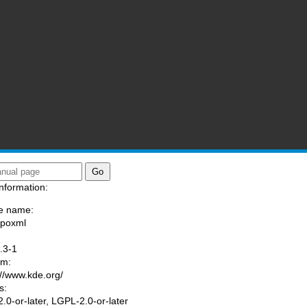
nformation:
e name:
/poxml
:
.3-1
am:
://www.kde.org/
s:
.0-or-later, LGPL-2.0-or-later