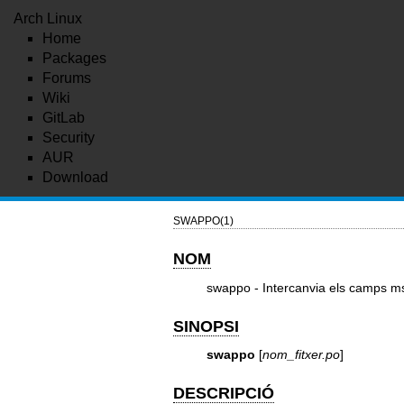
Arch Linux
Home
Packages
Forums
Wiki
GitLab
Security
AUR
Download
SWAPPO(1)
NOM
swappo - Intercanvia els camps ms
SINOPSI
swappo
[
nom_fitxer.po
]
DESCRIPCIÓ