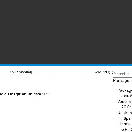
[FIXME: manual]
SWAPPO(1)
Package i
Packag
gid i msgtr en un fitxer PO
extra
Version
26.04
Upstre
https
License
GPL-2