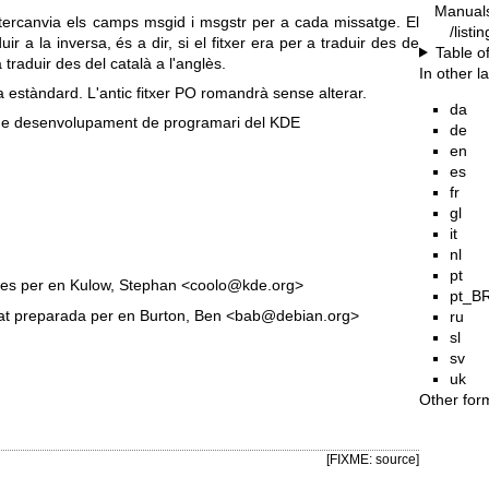
Manual
intercanvia els camps msgid i msgstr per a cada missatge. El
/listi
uir a la inversa, és a dir, si el fitxer era per a traduir des de
Table o
 traduir des del català a l'anglès.
In other 
ida estàndard. L'antic fitxer PO romandrà sense alterar.
da
oc de desenvolupament de programari del KDE
de
en
es
fr
gl
it
nl
pt
tes per en Kulow, Stephan <coolo@kde.org>
pt_B
tat preparada per en Burton, Ben <bab@debian.org>
ru
sl
sv
uk
Other for
[FIXME: source]