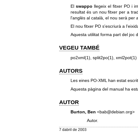
El
swappo
llegeix el fitxer PO i 
resultat és un nou fitxer per a trad
l'anglès al català, el nou serà per a
El nou fitxer PO s'escriurà a l'eix
Aquesta utilitat forma part del j
VEGEU TAMBÉ
po2xml(1), split2po(1), xml2pot(1)
AUTORS
Les eines PO-XML han estat escri
Aquesta pàgina del manual ha es
AUTOR
Burton, Ben
<bab@debian.org>
Autor.
7 dabril de 2003