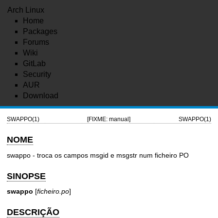
Arch Linux
Home
Packages
Forums
Wiki
GitLab
Security
AUR
Download
SWAPPO(1)
[FIXME: manual]
SWAPPO(1)
NOME
swappo - troca os campos msgid e msgstr num ficheiro PO
SINOPSE
swappo
[
ficheiro.po
]
DESCRIÇÃO