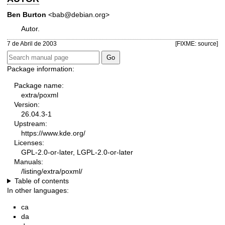
Ben Burton
<bab@debian.org>
Autor.
7 de Abril de 2003
[FIXME: source]
Package information:
Package name:
extra/poxml
Version:
26.04.3-1
Upstream:
https://www.kde.org/
Licenses:
GPL-2.0-or-later, LGPL-2.0-or-later
Manuals:
/listing/extra/poxml/
Table of contents
In other languages:
ca
da