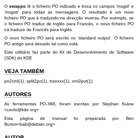
O
swappo
lê o ficheiro PO indicado e troca os campos 'msgid' e
'msgstr' para todas as mensagens. O resultado é um novo
ficheiro PO que é traduzido na direcção inversa. Por exemplo, se
o ficheiro PO traduz de Inglês para Francês, o novo ficheiro PO
irá traduzir de Francês para Inglês.
O novo ficheiro PO será escrito no 'standard output'. O ficheiro
PO antigo será deixado tal como está.
Este utilitário faz parte do Kit de Desenvolvimento de Software
(SDK) do KDE
VEJA TAMBÉM
po2xml(1), split2po(1), transxx(1), xml2pot(1)
AUTORES
As ferramentas PO-XML foram escritas por Stephan Kulow
<coolo@kde.org>
Esta página de manual foi preparada por Ben
Burton<bab@debian.org>
AUTOR