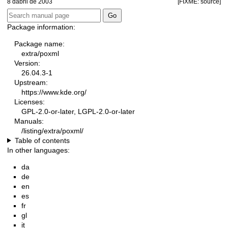
8 dabril de 2003
[FIXME: source]
Package information:
Package name:
extra/poxml
Version:
26.04.3-1
Upstream:
https://www.kde.org/
Licenses:
GPL-2.0-or-later, LGPL-2.0-or-later
Manuals:
/listing/extra/poxml/
Table of contents
In other languages:
da
de
en
es
fr
gl
it