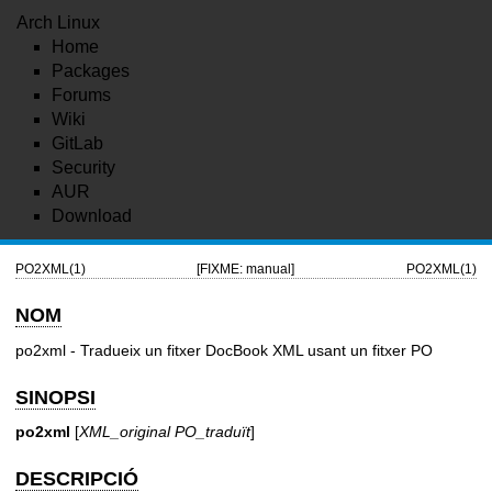
Arch Linux
Home
Packages
Forums
Wiki
GitLab
Security
AUR
Download
PO2XML(1)
[FIXME: manual]
PO2XML(1)
NOM
po2xml - Tradueix un fitxer DocBook XML usant un fitxer PO
SINOPSI
po2xml
[
XML_original
PO_traduït
]
DESCRIPCIÓ