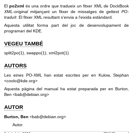
El
po2xml
és una ordre que tradueix un fitxer XML de DockBook
XML-original
mitjançant un fitxer de missatges de gettext
PO-
traduït
. El fitxer XML resultant s'envia a l'eixida estàndard.
Aquesta utilitat forma part del joc de desenvolupament de
programari del KDE.
VEGEU TAMBÉ
split2po(1), swappo(1), xml2pot(1)
AUTORS
Les eines PO-XML han estat escrites per en Kulow, Stephan
<coolo@kde.org>
Aquesta pàgina del manual ha estat preparada per en Burton,
Ben <bab@debian.org>
AUTOR
Burton, Ben
<bab@debian.org>
Autor.