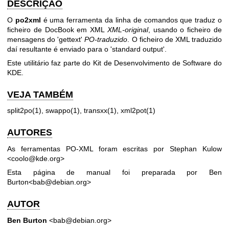
DESCRIÇÃO
O
po2xml
é uma ferramenta da linha de comandos que traduz o
ficheiro de DocBook em XML
XML-original
, usando o ficheiro de
mensagens do 'gettext'
PO-traduzido
. O ficheiro de XML traduzido
daí resultante é enviado para o 'standard output'.
Este utilitário faz parte do Kit de Desenvolvimento de Software do
KDE.
VEJA TAMBÉM
split2po(1), swappo(1), transxx(1), xml2pot(1)
AUTORES
As ferramentas PO-XML foram escritas por Stephan Kulow
<coolo@kde.org>
Esta página de manual foi preparada por Ben
Burton<bab@debian.org>
AUTOR
Ben Burton
<bab@debian.org>