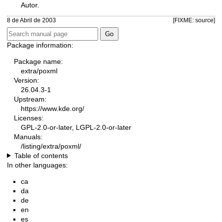
Autor.
8 de Abril de 2003
[FIXME: source]
Package information:
Package name:
extra/poxml
Version:
26.04.3-1
Upstream:
https://www.kde.org/
Licenses:
GPL-2.0-or-later, LGPL-2.0-or-later
Manuals:
/listing/extra/poxml/
Table of contents
In other languages:
ca
da
de
en
es