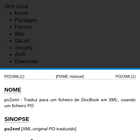
Arch Linux
Home
Packages
Forums
Wiki
GitLab
Security
AUR
Download
PO2XML(1)
[FIXME: manual]
PO2XML(1)
NOME
po2xml - Traduz para um ficheiro de DocBook em XML, usando
um ficheiro PO
SINOPSE
po2xml
[
XML-original
PO-traduzido
]