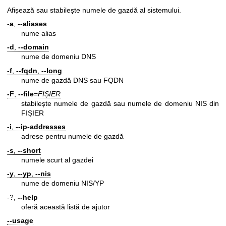
Afișează sau stabilește numele de gazdă al sistemului.
-a
,
--aliases
nume alias
-d
,
--domain
nume de domeniu DNS
-f
,
--fqdn
,
--long
nume de gazdă DNS sau FQDN
-F
,
--file
=
FIȘIER
stabilește numele de gazdă sau numele de domeniu NIS din
FIȘIER
-i
,
--ip-addresses
adrese pentru numele de gazdă
-s
,
--short
numele scurt al gazdei
-y
,
--yp
,
--nis
nume de domeniu NIS/YP
-?,
--help
oferă această listă de ajutor
--usage