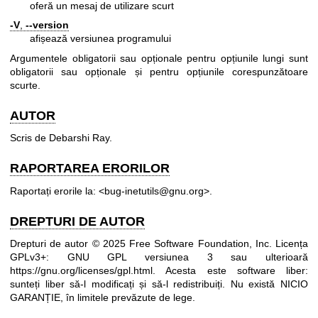
oferă un mesaj de utilizare scurt
-V
,
--version
afișează versiunea programului
Argumentele obligatorii sau opționale pentru opțiunile lungi sunt
obligatorii sau opționale și pentru opțiunile corespunzătoare
scurte.
AUTOR
Scris de Debarshi Ray.
RAPORTAREA ERORILOR
Raportați erorile la: <bug-inetutils@gnu.org>.
DREPTURI DE AUTOR
Drepturi de autor © 2025 Free Software Foundation, Inc. Licența
GPLv3+: GNU GPL versiunea 3 sau ulterioară
https://gnu.org/licenses/gpl.html
.
Acesta este software liber:
sunteți liber să-l modificați și să-l redistribuiți. Nu există NICIO
GARANȚIE, în limitele prevăzute de lege.