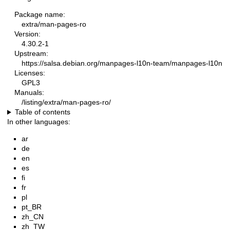
Package name:
extra/man-pages-ro
Version:
4.30.2-1
Upstream:
https://salsa.debian.org/manpages-l10n-team/manpages-l10n
Licenses:
GPL3
Manuals:
/listing/extra/man-pages-ro/
Table of contents
In other languages:
ar
de
en
es
fi
fr
pl
pt_BR
zh_CN
zh_TW