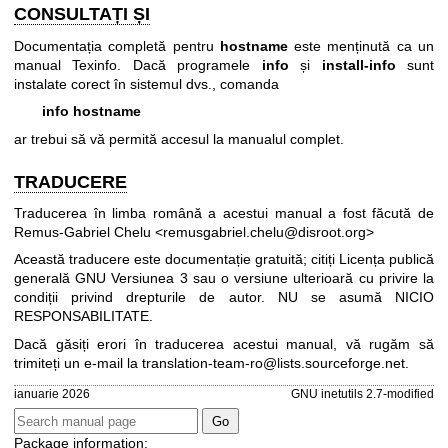
CONSULTAȚI ȘI
Documentația completă pentru
hostname
este menținută ca un
manual Texinfo. Dacă programele
info
și
install-info
sunt
instalate corect în sistemul dvs., comanda
info hostname
ar trebui să vă permită accesul la manualul complet.
TRADUCERE
Traducerea în limba română a acestui manual a fost făcută de
Remus-Gabriel Chelu <remusgabriel.chelu@disroot.org>
Această traducere este documentație gratuită; citiți
Licența publică
generală GNU Versiunea 3
sau o versiune ulterioară cu privire la
condiții privind drepturile de autor. NU se asumă NICIO
RESPONSABILITATE.
Dacă găsiți erori în traducerea acestui manual, vă rugăm să
trimiteți un e-mail la
translation-team-ro@lists.sourceforge.net
.
ianuarie 2026
GNU inetutils 2.7-modified
Package information: