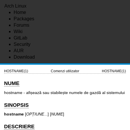
Arch Linux
Home
Packages
Forums
Wiki
GitLab
Security
AUR
Download
HOSTNAME(1)
Comenzi utilizator
HOSTNAME(1)
NUME
hostname - afișează sau stabilește numele de gazdă al sistemului
SINOPSIS
hostname
[
OPȚIUNE
...] [
NUME
]
DESCRIERE