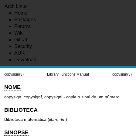
Arch Linux
Home
Packages
Forums
Wiki
GitLab
Security
AUR
Download
copysign(3)
Library Functions Manual
copysign(3)
NOME
copysign, copysignf, copysignl - copia o sinal de um número
BIBLIOTECA
Biblioteca matemática (
libm
,
-lm
)
SINOPSE