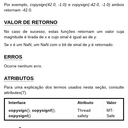
Por exemplo,
copysign(42.0, -1.0)
e
copysign(-42.0, -1.0)
ambos
retornam -42.0.
VALOR DE RETORNO
No caso de sucesso, estas funções retornam um valor cuja
magnitude é tirada de
x
e cujo sinal é igual ao de
y
.
Se
x
é um NaN, um NaN com o bit de sinal de
y
é retornado.
ERROS
Ocorre nenhum erro.
ATRIBUTOS
Para uma explicação dos termos usados nesta seção, consulte
attributes(7)
.
Interface
Atributo
Valor
copysign
(),
copysignf
(),
Thread
MT-
copysignl
()
safety
Safe