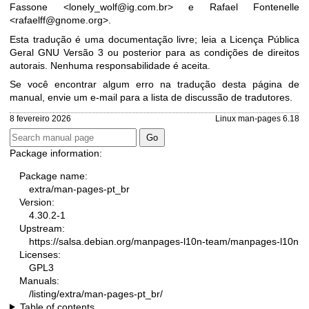
Fassone <lonely_wolf@ig.com.br> e Rafael Fontenelle
<rafaelff@gnome.org>.
Esta tradução é uma documentação livre; leia a
Licença Pública
Geral GNU Versão 3
ou posterior para as condições de direitos
autorais. Nenhuma responsabilidade é aceita.
Se você encontrar algum erro na tradução desta página de
manual, envie um e-mail para
a lista de discussão de tradutores
.
8 fevereiro 2026
Linux man-pages 6.18
Package information:
Package name:
extra/man-pages-pt_br
Version:
4.30.2-1
Upstream:
https://salsa.debian.org/manpages-l10n-team/manpages-l10n
Licenses:
GPL3
Manuals:
/listing/extra/man-pages-pt_br/
Table of contents