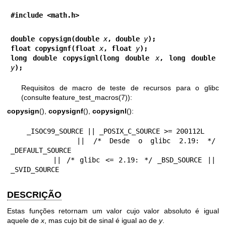
#include <math.h>
double copysign(double 
x
, double 
y
);
float copysignf(float 
x
, float 
y
);
long double copysignl(long double 
x
, long double 
y
);
Requisitos de macro de teste de recursos para o glibc
(consulte
feature_test_macros(7)
):
copysign
(),
copysignf
(),
copysignl
():
    _ISOC99_SOURCE || _POSIX_C_SOURCE >= 200112L

        || /* Desde o glibc 2.19: */ 
_DEFAULT_SOURCE

        || /* glibc <= 2.19: */ _BSD_SOURCE || 
_SVID_SOURCE
DESCRIÇÃO
Estas funções retornam um valor cujo valor absoluto é igual
aquele de
x
, mas cujo bit de sinal é igual ao de
y
.