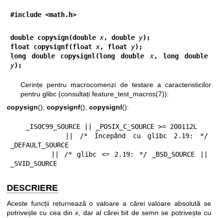
#include <math.h>
double copysign(double 
x
, double 
y
);
float copysignf(float 
x
, float 
y
);
long double copysignl(long double 
x
, long double 
y
);
Cerințe pentru macrocomenzi de testare a caracteristicilor
pentru glibc (consultați
feature_test_macros(7)
):
copysign
(),
copysignf
(),
copysignl
():
    _ISOC99_SOURCE || _POSIX_C_SOURCE >= 200112L

        || /* Începând cu glibc 2.19: */ 
_DEFAULT_SOURCE

        || /* glibc <= 2.19: */ _BSD_SOURCE || 
_SVID_SOURCE
DESCRIERE
Aceste funcții returnează o valoare a cărei valoare absolută se
potrivește cu cea din
x
, dar al cărei bit de semn se potrivește cu