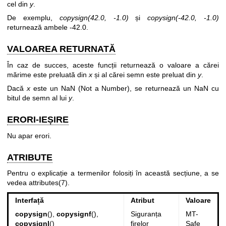
cel din
y
.
De exemplu,
copysign(42.0, -1.0)
și
copysign(-42.0, -1.0)
returnează ambele -42.0.
VALOAREA RETURNATĂ
În caz de succes, aceste funcții returnează o valoare a cărei
mărime este preluată din
x
și al cărei semn este preluat din
y
.
Dacă
x
este un NaN (Not a Number), se returnează un NaN cu
bitul de semn al lui
y
.
ERORI-IEȘIRE
Nu apar erori.
ATRIBUTE
Pentru o explicație a termenilor folosiți în această secțiune, a se
vedea
attributes(7)
.
Interfață
Atribut
Valoare
copysign
(),
copysignf
(),
Siguranța
MT-
copysignl
()
firelor
Safe