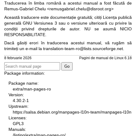
Traducerea în limba română a acestui manual a fost făcută de
Remus-Gabriel Chelu <remusgabriel.chelu@disroot.org>
Această traducere este documentație gratuită; citiți
Licența publică
generală GNU Versiunea 3
sau o versiune ulterioară cu privire la
condiții privind drepturile de autor. NU se asumă NICIO
RESPONSABILITATE.
Dacă găsiți erori în traducerea acestui manual, vă rugăm să
trimiteți un e-mail la
translation-team-ro@lists.sourceforge.net
.
8 februarie 2026
Pagini de manual de Linux 6.18
Package information:
Package name:
extra/man-pages-ro
Version:
4.30.2-1
Upstream:
https://salsa.debian.org/manpages-l10n-team/manpages-l10n
Licenses:
GPL3
Manuals:
/listing/extra/man-pages-ro/