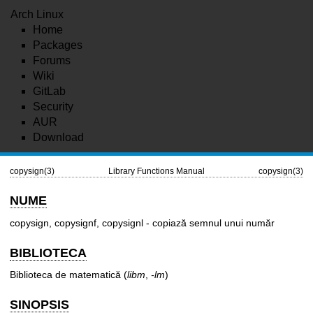
Arch Linux
Home
Packages
Forums
Wiki
GitLab
Security
AUR
Download
copysign(3)
Library Functions Manual
copysign(3)
NUME
copysign, copysignf, copysignl - copiază semnul unui număr
BIBLIOTECA
Biblioteca de matematică (
libm
,
-lm
)
SINOPSIS