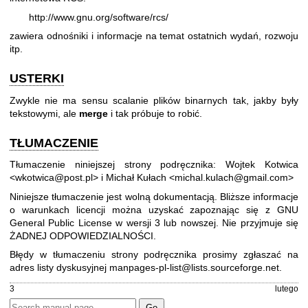
http://www.gnu.org/software/rcs/
zawiera odnośniki i informacje na temat ostatnich wydań, rozwoju
itp.
USTERKI
Zwykle nie ma sensu scalanie plików binarnych tak, jakby były
tekstowymi, ale
merge
i tak próbuje to robić.
TŁUMACZENIE
Tłumaczenie niniejszej strony podręcznika: Wojtek Kotwica
<wkotwica@post.pl> i Michał Kułach <michal.kulach@gmail.com>
Niniejsze tłumaczenie jest wolną dokumentacją. Bliższe informacje
o warunkach licencji można uzyskać zapoznając się z
GNU
General Public License w wersji 3
lub nowszej. Nie przyjmuje się
ŻADNEJ ODPOWIEDZIALNOŚCI.
Błędy w tłumaczeniu strony podręcznika prosimy zgłaszać na
adres listy dyskusyjnej
manpages-pl-list@lists.sourceforge.net
.
3
lutego