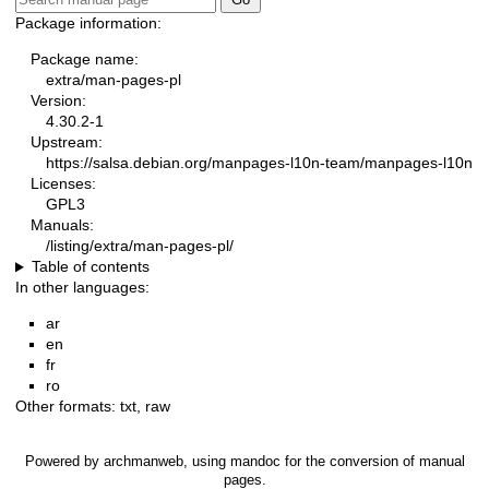
Package information:
Package name:
extra/man-pages-pl
Version:
4.30.2-1
Upstream:
https://salsa.debian.org/manpages-l10n-team/manpages-l10n
Licenses:
GPL3
Manuals:
/listing/extra/man-pages-pl/
Table of contents
In other languages:
ar
en
fr
ro
Other formats:
txt
,
raw
Powered by
archmanweb
, using
mandoc
for the conversion of manual
pages.