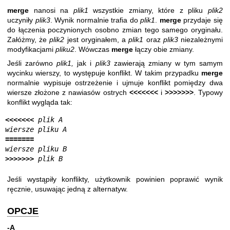
merge
nanosi na
plik1
wszystkie zmiany, które z pliku
plik2
uczyniły
plik3
. Wynik normalnie trafia do
plik1
.
merge
przydaje się
do łączenia poczynionych osobno zmian tego samego oryginału.
Załóżmy, że
plik2
jest oryginałem, a
plik1
oraz
plik3
niezależnymi
modyfikacjami
pliku2
. Wówczas
merge
łączy obie zmiany.
Jeśli zarówno
plik1,
jak i
plik3
zawierają zmiany w tym samym
wycinku wierszy, to występuje konflikt. W takim przypadku
merge
normalnie wypisuje ostrzeżenie i ujmuje konflikt pomiędzy dwa
wiersze złożone z nawiasów ostrych
<<<<<<<
i
>>>>>>>
. Typowy
konflikt wygląda tak:
<<<<<<<
 plik A
wiersze pliku A
=======
wiersze pliku B
>>>>>>>
 plik B
Jeśli wystąpiły konflikty, użytkownik powinien poprawić wynik
ręcznie, usuwając jedną z alternatyw.
OPCJE
-A