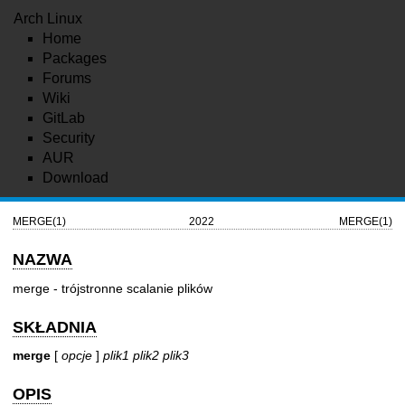
Arch Linux
Home
Packages
Forums
Wiki
GitLab
Security
AUR
Download
MERGE(1)
2022
MERGE(1)
NAZWA
merge - trójstronne scalanie plików
SKŁADNIA
merge
[
opcje
]
plik1 plik2 plik3
OPIS