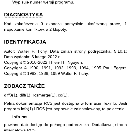
Wypisuje numer wersji programu.
DIAGNOSTYKA
Kod zakończenia 0 oznacza pomyślnie ukończoną pracę, 1
napotkanie konfliktów, a 2 kłopoty.
IDENTYFIKACJA
Autor: Walter F. Tichy.
Data zmian strony podręcznika: 5.10.1;
Data wydania: 3 lutego 2022 r..
Copyright © 2010-2022 Thien-Thi Nguyen.
Copyright © 1990, 1991, 1992, 1993, 1994, 1995 Paul Eggert.
Copyright © 1982, 1988, 1989 Walter F. Tichy.
ZOBACZ TAKŻE
diff3(1)
,
diff(1)
,
rcsmerge(1)
,
co(1)
.
Pełna dokumentacja RCS jest dostępna w formacie Texinfo. Jeśli
program
info(1)
i RCS jest poprawnie zainstalowany, to polecenie
info rcs
powinno dać dostęp do pełnego podręcznika. Dodatkowo, strona
internetowa RCS: