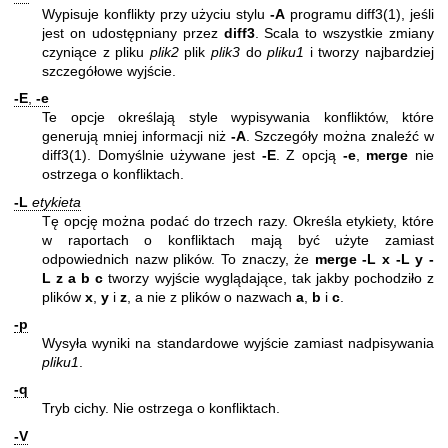
Wypisuje konflikty przy użyciu stylu
-A
programu
diff3(1)
, jeśli
jest on udostępniany przez
diff3
. Scala to wszystkie zmiany
czyniące z pliku
plik2
plik
plik3
do
pliku1
i tworzy najbardziej
szczegółowe wyjście.
-E
,
-e
Te opcje określają style wypisywania konfliktów, które
generują mniej informacji niż
-A
. Szczegóły można znaleźć w
diff3(1)
. Domyślnie używane jest
-E
. Z opcją
-e
,
merge
nie
ostrzega o konfliktach.
-L
etykieta
Tę opcję można podać do trzech razy. Określa etykiety, które
w raportach o konfliktach mają być użyte zamiast
odpowiednich nazw plików. To znaczy, że
merge -L x -L y -
L z a b c
tworzy wyjście wyglądające, tak jakby pochodziło z
plików
x
,
y
i
z
, a nie z plików o nazwach
a
,
b
i
c
.
-p
Wysyła wyniki na standardowe wyjście zamiast nadpisywania
pliku1
.
-q
Tryb cichy. Nie ostrzega o konfliktach.
-V