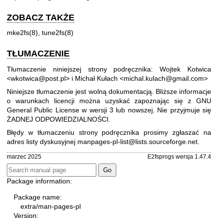
ZOBACZ TAKŻE
mke2fs(8)
,
tune2fs(8)
TŁUMACZENIE
Tłumaczenie niniejszej strony podręcznika: Wojtek Kotwica
<wkotwica@post.pl> i Michał Kułach <michal.kulach@gmail.com>
Niniejsze tłumaczenie jest wolną dokumentacją. Bliższe informacje
o warunkach licencji można uzyskać zapoznając się z
GNU
General Public License w wersji 3
lub nowszej. Nie przyjmuje się
ŻADNEJ ODPOWIEDZIALNOŚCI.
Błędy w tłumaczeniu strony podręcznika prosimy zgłaszać na
adres listy dyskusyjnej
manpages-pl-list@lists.sourceforge.net
.
marzec 2025
E2fsprogs wersja 1.47.4
Package information:
Package name:
extra/man-pages-pl
Version: