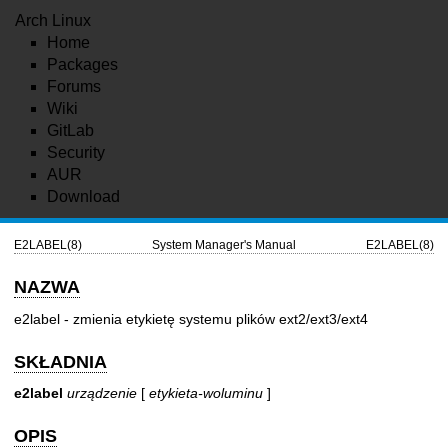
Arch Linux
Home
Packages
Forums
Wiki
GitLab
Security
AUR
Download
E2LABEL(8)
System Manager's Manual
E2LABEL(8)
NAZWA
e2label - zmienia etykietę systemu plików ext2/ext3/ext4
SKŁADNIA
e2label
urządzenie
[
etykieta-woluminu
]
OPIS