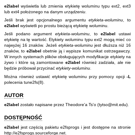
e2label
wyświetla lub zmienia etykietę woluminu typu ext2, ext3
lub ext4 położonego na danym
urządzeniu
.
Jeśli brak jest opcjonalnego argumentu
etykieta-woluminu
, to
e2label
wyświetli po prostu bieżącą etykietę woluminu.
Jeśli podano argument
etykieta-woluminu
, to
e2label
ustawi
etykietę na tę wartość. Etykiety woluminu typu ext2 mogą mieć co
najwyżej 16 znaków. Jeżeli
etykieta-woluminu
jest dłuższa niż 16
znaków, to
e2label
obetnie ją i wypisze komunikat ostrzegawczy.
W innych systemach plików obsługujących modyfikacje etykiety na
żywo i które są zamontowane
e2label
również zadziała, ale nie
będzie próbował przycinać
etykiety-woluminu
.
Można również ustawić etykietę woluminu przy pomocy opcji
-L
polecenia
tune2fs(8)
.
AUTOR
e2label
zostało napisane przez Theodore'a Ts'o (tytso@mit.edu).
DOSTĘPNOŚĆ
e2label
jest częścią pakietu e2fsprogs i jest dostępne na stronie
http://e2fsprogs.sourceforge.net
.