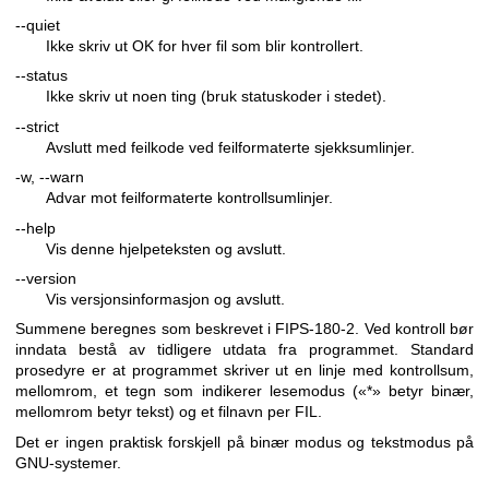
--quiet
Ikke skriv ut OK for hver fil som blir kontrollert.
--status
Ikke skriv ut noen ting (bruk statuskoder i stedet).
--strict
Avslutt med feilkode ved feilformaterte sjekksumlinjer.
-w, --warn
Advar mot feilformaterte kontrollsumlinjer.
--help
Vis denne hjelpeteksten og avslutt.
--version
Vis versjonsinformasjon og avslutt.
Summene beregnes som beskrevet i FIPS-180-2. Ved kontroll bør
inndata bestå av tidligere utdata fra programmet. Standard
prosedyre er at programmet skriver ut en linje med kontrollsum,
mellomrom, et tegn som indikerer lesemodus («*» betyr binær,
mellomrom betyr tekst) og et filnavn per FIL.
Det er ingen praktisk forskjell på binær modus og tekstmodus på
GNU-systemer.