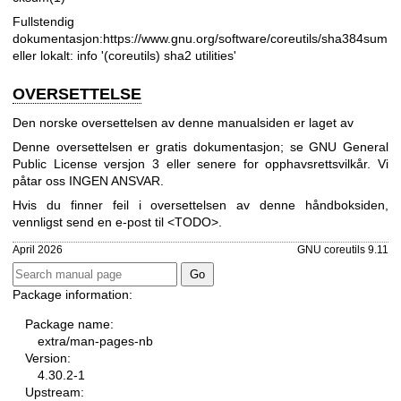
Fullstendig
dokumentasjon:
https://www.gnu.org/software/coreutils/sha384sum
eller lokalt: info '(coreutils) sha2 utilities'
OVERSETTELSE
Den norske oversettelsen av denne manualsiden er laget av
Denne oversettelsen er gratis dokumentasjon; se
GNU General
Public License versjon 3
eller senere for opphavsrettsvilkår. Vi
påtar oss INGEN ANSVAR.
Hvis du finner feil i oversettelsen av denne håndboksiden,
vennligst send en e-post til <TODO>.
April 2026
GNU coreutils 9.11
Package information:
Package name:
extra/man-pages-nb
Version:
4.30.2-1
Upstream: