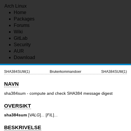
Arch Linux
Home
Packages
Forums
Wiki
GitLab
Security
AUR
Download
SHA384SUM(1)
Brukerkommandoer
SHA384SUM(1)
NAVN
sha384sum - compute and check SHA384 message digest
OVERSIKT
sha384sum
[
VALG
]... [
FIL
]...
BESKRIVELSE