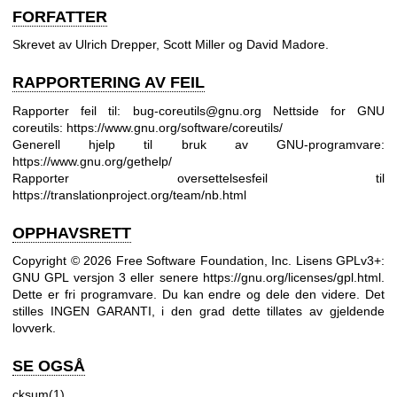
FORFATTER
Skrevet av Ulrich Drepper, Scott Miller og David Madore.
RAPPORTERING AV FEIL
Rapporter feil til: bug-coreutils@gnu.org
Nettside for GNU
coreutils:
https://www.gnu.org/software/coreutils/
Generell hjelp til bruk av GNU-programvare:
https://www.gnu.org/gethelp/
Rapporter oversettelsesfeil til
https://translationproject.org/team/nb.html
OPPHAVSRETT
Copyright © 2026 Free Software Foundation, Inc. Lisens GPLv3+:
GNU GPL versjon 3 eller senere
https://gnu.org/licenses/gpl.html
.
Dette er fri programvare. Du kan endre og dele den videre. Det
stilles INGEN GARANTI, i den grad dette tillates av gjeldende
lovverk.
SE OGSÅ
cksum(1)