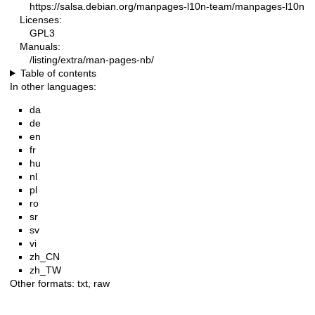
https://salsa.debian.org/manpages-l10n-team/manpages-l10n
Licenses:
GPL3
Manuals:
/listing/extra/man-pages-nb/
Table of contents
In other languages:
da
de
en
fr
hu
nl
pl
ro
sr
sv
vi
zh_CN
zh_TW
Other formats:
txt
,
raw