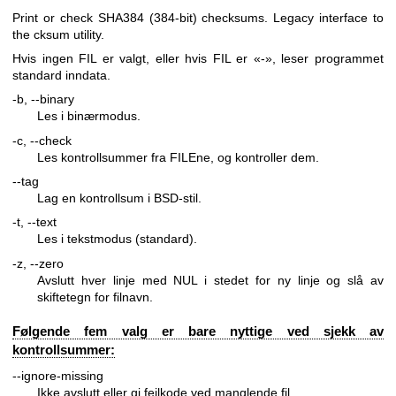
Print or check SHA384 (384-bit) checksums. Legacy interface to
the cksum utility.
Hvis ingen FIL er valgt, eller hvis FIL er «-», leser programmet
standard inndata.
-b, --binary
Les i binærmodus.
-c, --check
Les kontrollsummer fra FILEne, og kontroller dem.
--tag
Lag en kontrollsum i BSD-stil.
-t, --text
Les i tekstmodus (standard).
-z, --zero
Avslutt hver linje med NUL i stedet for ny linje og slå av
skiftetegn for filnavn.
Følgende fem valg er bare nyttige ved sjekk av
kontrollsummer:
--ignore-missing
Ikke avslutt eller gi feilkode ved manglende fil.