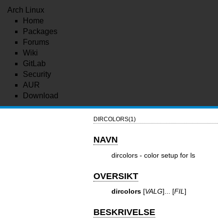
Arch Linux
Home
Packages
Forums
Wiki
GitLab
Security
AUR
Download
DIRCOLORS(1)
NAVN
dircolors - color setup for ls
OVERSIKT
dircolors
[
VALG
]... [
FIL
]
BESKRIVELSE