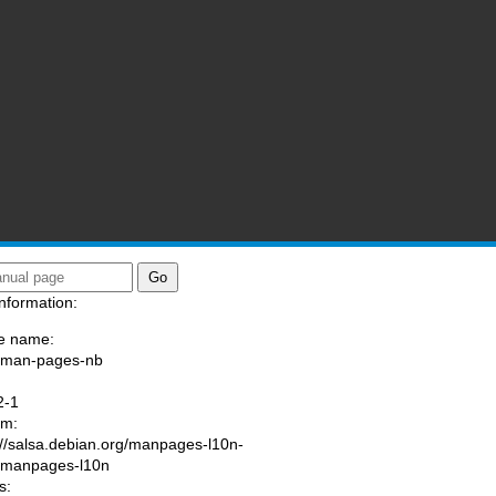
nformation:
e name:
/man-pages-nb
:
2-1
am:
://salsa.debian.org/manpages-l10n-
/manpages-l10n
s: