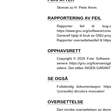
Skrevet av H. Peter Anvin.
RAPPORTERING AV FEIL
Rapporter feil til: bug-c
https://www.gnu.org/software/coreut
Generell hjelp til bruk av GNU-pr
Rapporter oversettelsesfeil til
https
OPPHAVSRETT
Copyright © 2026 Free Software 
senere
https://gnu.org/licenses/gp
videre. Det stilles INGEN GARANTI, 
SE OGSÅ
Fullstendig dokumentasjon:
http
'(coreutils) dircolors invocation'
OVERSETTELSE
Den norske oversettelsen av denn