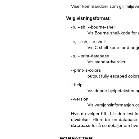
Viser kommandoer som gir miljøv
Velg visningsformat:
-b, --sh, --bourne-shell
Vis Bourne shell-kode fo
-c, --csh, --c-shell
Vis C shell-kode for å a
-p, --print-database
Vis standardverdier.
--print-ls-colors
output fully escaped colors
--help
Vis denne hjelpeteksten og
--version
Vis versjonsinformasjon og
Hvis du velger FIL, blir den lest f
utvidelser. Ellers blir en databas
database
for å se detaljer om hvor
FORFATTER