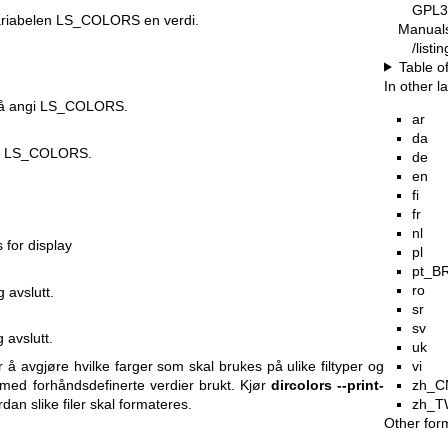
GPL3
ariabelen LS_COLORS en verdi.
Manual
/list
Table o
In other 
r å angi LS_COLORS.
ar
da
ngi LS_COLORS.
de
en
fi
fr
nl
 for display
pl
pt_B
ro
 avslutt.
sr
sv
 avslutt.
uk
or å avgjøre hvilke farger som skal brukes på ulike filtyper og
vi
e med forhåndsdefinerte verdier brukt. Kjør
dircolors --print-
zh_C
dan slike filer skal formateres.
zh_T
Other for