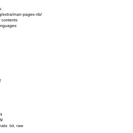
s:
ing/extra/man-pages-nb/
f contents
languages:
R
N
W
mats:
txt
,
raw