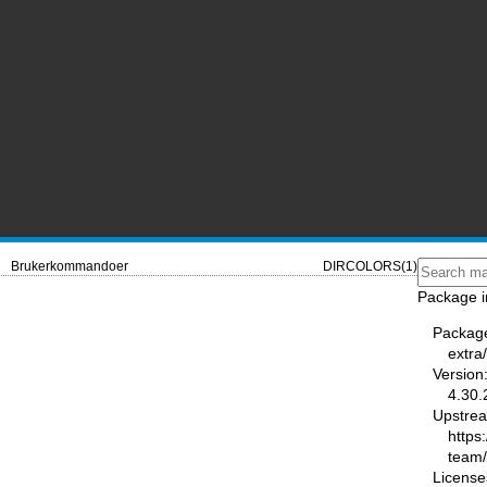
Brukerkommandoer
DIRCOLORS(1)
Package i
Packag
extra
Version
4.30.
Upstre
https
team
License