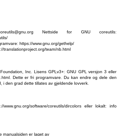
oreutils@gnu.org
Nettside for GNU coreutils:
ils/
ogramvare:
https://www.gnu.org/gethelp/
://translationproject.org/team/nb.html
Foundation, Inc. Lisens GPLv3+: GNU GPL versjon 3 eller
l.html
.
Dette er fri programvare. Du kan endre og dele den
i den grad dette tillates av gjeldende lovverk.
s://www.gnu.org/software/coreutils/dircolors
eller lokalt: info
e manualsiden er laget av