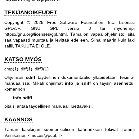
TEKIJÄNOIKEUDET
Copyright © 2025 Free Software Foundation, Inc. Lisenssi
GPLv3+: GNU GPL versio 3 tai myöhempi
https://gnu.org/licenses/gpl.html
.
Tämä on vapaa ohjelmisto; sitä
saa vapaasti muuttaa ja levittää edelleen. Siinä määrin kuin laki
sallii, TAKUUTA EI OLE.
KATSO MYÖS
cmp(1)
,
diff(1)
,
diff3(1)
Ohjelman
sdiff
täydellinen dokumentaatio ylläpidetään Texinfo-
manuaalissa. Mikäli ohjelmat
info
ja
sdiff
on täysin asennettu,
komennon
info sdiff
pitäisi antaa täydellinen manuaali luettavaksi.
KÄÄNNÖS
Tämän käsikirjan suomenkielisen käännöksen tekivät Tommi
Vainikainen <mucus@pcuf.fi>