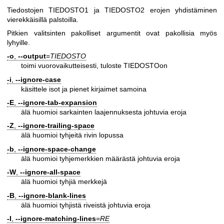
Tiedostojen TIEDOSTO1 ja TIEDOSTO2 erojen yhdistäminen
vierekkäisillä palstoilla.
Pitkien valitsinten pakolliset argumentit ovat pakollisia myös
lyhyille.
-o
,
--output
=
TIEDOSTO
toimi vuorovaikutteisesti, tuloste TIEDOSTOon
-i
,
--ignore-case
käsittele isot ja pienet kirjaimet samoina
-E
,
--ignore-tab-expansion
älä huomioi sarkainten laajennuksesta johtuvia eroja
-Z
,
--ignore-trailing-space
älä huomioi tyhjeitä rivin lopussa
-b
,
--ignore-space-change
älä huomioi tyhjemerkkien määrästä johtuvia eroja
-W
,
--ignore-all-space
älä huomioi tyhjiä merkkejä
-B
,
--ignore-blank-lines
älä huomioi tyhjistä riveistä johtuvia eroja
-I
,
--ignore-matching-lines
=
RE