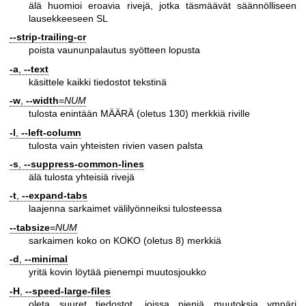
älä huomioi eroavia rivejä, jotka täsmäävät säännölliseen
lausekkeeseen SL
--strip-trailing-cr
poista vaununpalautus syötteen lopusta
-a
,
--text
käsittele kaikki tiedostot tekstinä
-w
,
--width
=
NUM
tulosta enintään MÄÄRÄ (oletus 130) merkkiä riville
-l
,
--left-column
tulosta vain yhteisten rivien vasen palsta
-s
,
--suppress-common-lines
älä tulosta yhteisiä rivejä
-t
,
--expand-tabs
laajenna sarkaimet välilyönneiksi tulosteessa
--tabsize
=
NUM
sarkaimen koko on KOKO (oletus 8) merkkiä
-d
,
--minimal
yritä kovin löytää pienempi muutosjoukko
-H
,
--speed-large-files
oleta suuret tiedostot, joissa pieniä muutoksia ympäri