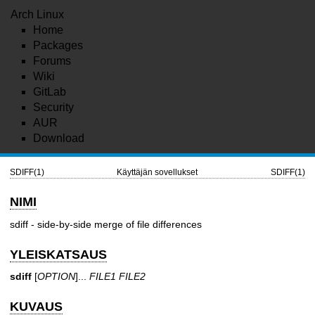
Arch Linux
Home
Packages
Forums
Wiki
GitLab
Security
AUR
Download
SDIFF(1)
Käyttäjän sovellukset
SDIFF(1)
NIMI
sdiff - side-by-side merge of file differences
YLEISKATSAUS
sdiff
[
OPTION
]...
FILE1 FILE2
KUVAUS