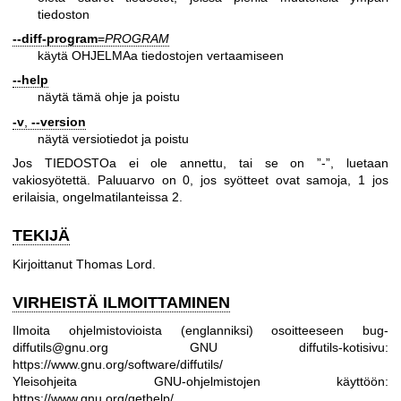
tiedoston
--diff-program
=
PROGRAM
käytä OHJELMAa tiedostojen vertaamiseen
--help
näytä tämä ohje ja poistu
-v
,
--version
näytä versiotiedot ja poistu
Jos TIEDOSTOa ei ole annettu, tai se on ”-”, luetaan
vakiosyötettä. Paluuarvo on 0, jos syötteet ovat samoja, 1 jos
erilaisia, ongelmatilanteissa 2.
TEKIJÄ
Kirjoittanut Thomas Lord.
VIRHEISTÄ ILMOITTAMINEN
Ilmoita ohjelmistovioista (englanniksi) osoitteeseen bug-
diffutils@gnu.org
GNU diffutils-kotisivu:
https://www.gnu.org/software/diffutils/
Yleisohjeita GNU-ohjelmistojen käyttöön:
https://www.gnu.org/gethelp/