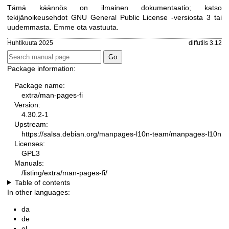
Tämä käännös on ilmainen dokumentaatio; katso
tekijänoikeusehdot
GNU General Public License -versiosta 3
tai
uudemmasta. Emme ota vastuuta.
Huhtikuuta 2025
diffutils 3.12
Package information:
Package name:
extra/man-pages-fi
Version:
4.30.2-1
Upstream:
https://salsa.debian.org/manpages-l10n-team/manpages-l10n
Licenses:
GPL3
Manuals:
/listing/extra/man-pages-fi/
Table of contents
In other languages:
da
de
el