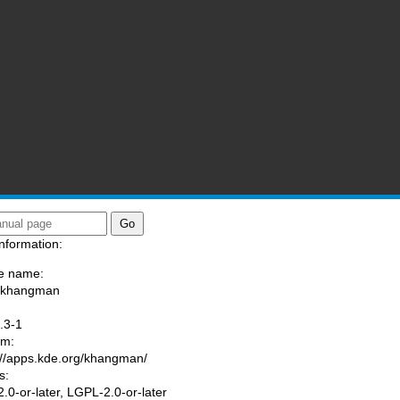
nformation:
e name:
a/khangman
:
.3-1
am:
://apps.kde.org/khangman/
s:
.0-or-later, LGPL-2.0-or-later