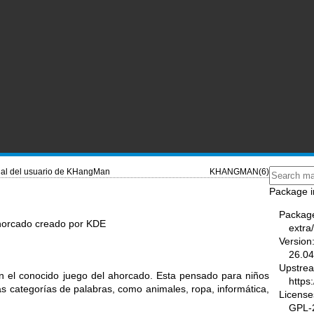
al del usuario de KHangMan
KHANGMAN(6)
Package i
Packag
ahorcado creado por KDE
extr
Version
26.04
Upstre
el conocido juego del ahorcado. Esta pensado para niños
https
as categorías de palabras, como animales, ropa, informática,
License
GPL-2