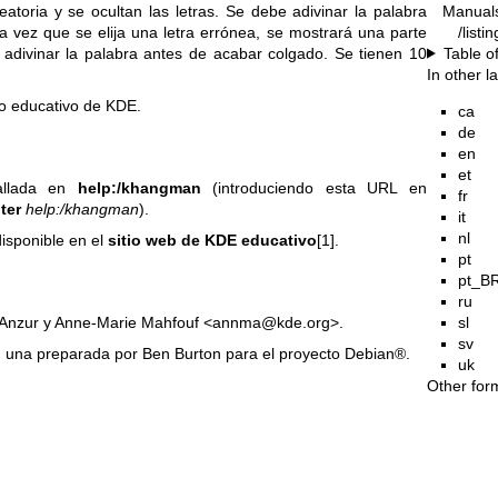
Manual
atoria y se ocultan las letras. Se debe adivinar la palabra
/list
a vez que se elija una letra errónea, se mostrará una parte
Table o
 adivinar la palabra antes de acabar colgado. Se tienen 10
In other 
lo educativo de KDE.
ca
de
en
et
allada en
help:/khangman
(introduciendo esta URL en
fr
ter
help:/khangman
).
it
nl
isponible en el
sitio web de KDE educativo
[1].
pt
pt_B
ru
sl
 Anzur y Anne-Marie Mahfouf <annma@kde.org>.
sv
 una preparada por Ben Burton para el proyecto Debian®.
uk
Other for