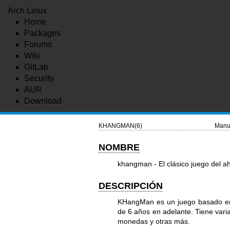
Arch Linux
Home
Packages
Forums
Wiki
GitLab
Security
AUR
Download
KHANGMAN(6)
Manu
NOMBRE
khangman - El clásico juego del 
DESCRIPCIÓN
KHangMan es un juego basado en 
de 6 años en adelante. Tiene vari
monedas y otras más.