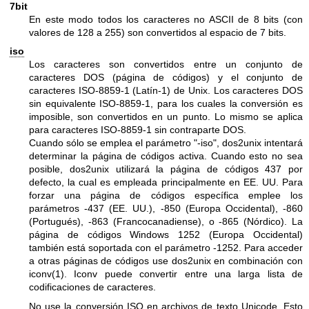
7bit
En este modo todos los caracteres no ASCII de 8 bits (con
valores de 128 a 255) son convertidos al espacio de 7 bits.
iso
Los caracteres son convertidos entre un conjunto de
caracteres DOS (página de códigos) y el conjunto de
caracteres ISO-8859-1 (Latín-1) de Unix. Los caracteres DOS
sin equivalente ISO-8859-1, para los cuales la conversión es
imposible, son convertidos en un punto. Lo mismo se aplica
para caracteres ISO-8859-1 sin contraparte DOS.
Cuando sólo se emplea el parámetro
"-iso"
, dos2unix intentará
determinar la página de códigos activa. Cuando esto no sea
posible, dos2unix utilizará la página de códigos 437 por
defecto, la cual es empleada principalmente en EE. UU. Para
forzar una página de códigos específica emplee los
parámetros
-437
(EE. UU.),
-850
(Europa Occidental),
-860
(Portugués),
-863
(Francocanadiense), o
-865
(Nórdico). La
página de códigos Windows 1252 (Europa Occidental)
también está soportada con el parámetro
-1252
. Para acceder
a otras páginas de códigos use dos2unix en combinación con
iconv(1)
. Iconv puede convertir entre una larga lista de
codificaciones de caracteres.
No use la conversión ISO en archivos de texto Unicode. Esto