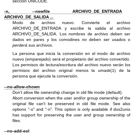
sección UNICODE.
-n, --newfile ARCHIVO_DE_ENTRADA
ARCHIVO_DE_SALIDA ...
Modo de archivo nuevo. Convierte el archivo
ARCHIVO_DE_ENTRADA y escribe la salida al archivo
ARCHIVO_DE_SALIDA. Los nombres de archivo deben ser
dados en pares y los comodines
no
deben ser usados o
perderá
sus archivos.
La persona que inicia la conversión en el modo de archivo
nuevo (emparejado) será el propietario del archivo convertido.
Los permisos de lectura/escritura del archivo nuevo serán los
permisos del archivo original menos la
umask(1)
de la
persona que ejecute la conversión.
--no-allow-chown
Don't allow file ownership change in old file mode (default).
Abort conversion when the user and/or group ownership of the
original file can't be preserved in old file mode. See also
options
"-o"
and
"-n"
. This option is only available if dos2unix
has support for preserving the user and group ownership of
files.
--no-add-eol