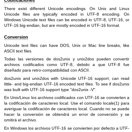
Codificaciones
There exist different Unicode encodings. On Unix and Linux
Unicode files are typically encoded in UTF-8 encoding. On
Windows Unicode text files can be encoded in UTF-8, UTF-16, or
UTF-16 big-endian, but are mostly encoded in UTF-16 format.
Conversion
Unicode text files can have DOS, Unix or Mac line breaks, like
ASCII text files.
Todas las versiones de dos2unix y unix2dos pueden convertir
archivos codificados como UTF-8, debido a que UTF-8 fue
diseñado para retro-compatibilidad con ASCII.
dos2unix and unix2dos with Unicode UTF-16 support, can read
little- and big-endian UTF-16 encoded text files. To see if dos2unix
was built with UTF-16 support type
"dos2unix -V"
.
En Unix/Linux los archivos codificados con UTF-16 se convierten a
la codificación de caracteres local. Use el comando
locale(1)
para
averiguar la codificación de caracteres local. Cuando no se puede
hacer la conversión se obtendrá un error de conversión y se
omitirá el archivo.
En Windows los archivos UTF-16 se convierten por defecto a UTF-