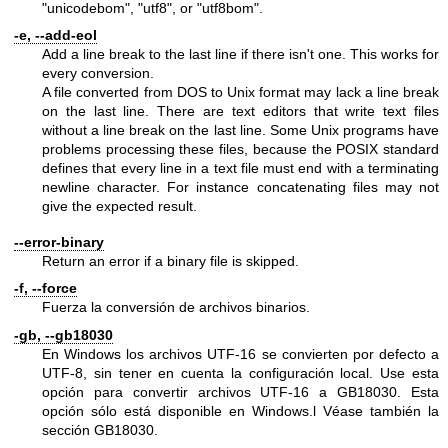
"unicodebom"
,
"utf8"
, or
"utf8bom"
.
-e, --add-eol
Add a line break to the last line if there isn't one. This works for
every conversion.
A file converted from DOS to Unix format may lack a line break
on the last line. There are text editors that write text files
without a line break on the last line. Some Unix programs have
problems processing these files, because the POSIX standard
defines that every line in a text file must end with a terminating
newline character. For instance concatenating files may not
give the expected result.
--error-binary
Return an error if a binary file is skipped.
-f, --force
Fuerza la conversión de archivos binarios.
-gb, --gb18030
En Windows los archivos UTF-16 se convierten por defecto a
UTF-8, sin tener en cuenta la configuración local. Use esta
opción para convertir archivos UTF-16 a GB18030. Esta
opción sólo está disponible en Windows.l Véase también la
sección GB18030.