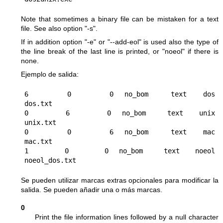
Note that sometimes a binary file can be mistaken for a text
file. See also option
"-s"
.
If in addition option
"-e"
or
"--add-eol"
is used also the type of
the line break of the last line is printed, or
"noeol"
if there is
none.
Ejemplo de salida:
6       0       0  no_bom    text   dos     
dos.txt

0       6       0  no_bom    text   unix    
unix.txt

0       0       6  no_bom    text   mac     
mac.txt

1       0       0  no_bom    text   noeol   
Se pueden utilizar marcas extras opcionales para modificar la
salida. Se pueden añadir una o más marcas.
0
Print the file information lines followed by a null character