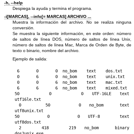
-h, --help
Despiega la ayuda y termina el programa.
-i[MARCAS], --info[= MARCAS] ARCHIVO ...
Muestra la información del archivo. No se realiza ninguna
conversión.
Se muestra la siguiente información, en este orden: número
de saltos de línea DOS, número de saltos de línea Unix,
número de saltos de línea Mac, Marca de Orden de Byte, de
texto o binario, nombre del archivo.
Ejemplo de salida:
 6       0       0  no_bom    text    dos.txt

 0       6       0  no_bom    text    unix.txt

 0       0       6  no_bom    text    mac.txt

 6       6       6  no_bom    text    mixed.txt

50       0       0  UTF-16LE  text    
utf16le.txt

 0      50       0  no_bom    text    
utf8unix.txt

50       0       0  UTF-8     text    
utf8dos.txt

 2     418     219  no_bom    binary  