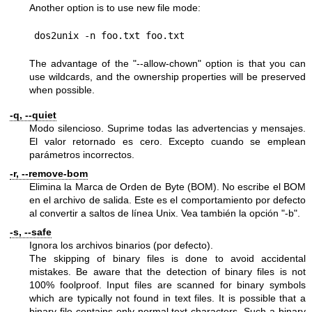
Another option is to use new file mode:
The advantage of the
"--allow-chown"
option is that you can
use wildcards, and the ownership properties will be preserved
when possible.
-q, --quiet
Modo silencioso. Suprime todas las advertencias y mensajes.
El valor retornado es cero. Excepto cuando se emplean
parámetros incorrectos.
-r, --remove-bom
Elimina la Marca de Orden de Byte (BOM). No escribe el BOM
en el archivo de salida. Este es el comportamiento por defecto
al convertir a saltos de línea Unix. Vea también la opción
"-b"
.
-s, --safe
Ignora los archivos binarios (por defecto).
The skipping of binary files is done to avoid accidental
mistakes. Be aware that the detection of binary files is not
100% foolproof. Input files are scanned for binary symbols
which are typically not found in text files. It is possible that a
binary file contains only normal text characters. Such a binary