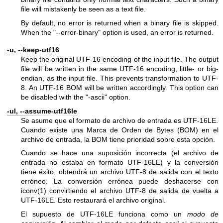
file will mistakenly be seen as a text file.
By default, no error is returned when a binary file is skipped.
When the
"--error-binary"
option is used, an error is returned.
-u, --keep-utf16
Keep the original UTF-16 encoding of the input file. The output
file will be written in the same UTF-16 encoding, little- or big-
endian, as the input file. This prevents transformation to UTF-
8. An UTF-16 BOM will be written accordingly. This option can
be disabled with the
"-ascii"
option.
-ul, --assume-utf16le
Se asume que el formato de archivo de entrada es UTF-16LE.
Cuando existe una Marca de Orden de Bytes (BOM) en el
archivo de entrada, la BOM tiene prioridad sobre esta opción.
Cuando se hace una suposición incorrecta (el archivo de
entrada no estaba en formato UTF-16LE) y la conversión
tiene éxito, obtendrá un archivo UTF-8 de salida con el texto
erróneo. La conversión errónea puede deshacerse con
iconv(1)
convirtiendo el archivo UTF-8 de salida de vuelta a
UTF-16LE. Esto restaurará el archivo original.
El supuesto de UTF-16LE funciona como un
modo de