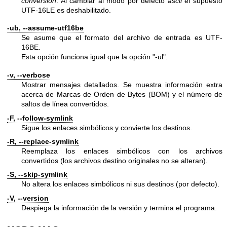
conversión
. Al cambiar al modo por defecto
ascii
el supuesto
UTF-16LE es deshabilitado.
-ub, --assume-utf16be
Se asume que el formato del archivo de entrada es UTF-
16BE.
Esta opción funciona igual que la opción
"-ul"
.
-v, --verbose
Mostrar mensajes detallados. Se muestra información extra
acerca de Marcas de Orden de Bytes (BOM) y el número de
saltos de línea convertidos.
-F, --follow-symlink
Sigue los enlaces simbólicos y convierte los destinos.
-R, --replace-symlink
Reemplaza los enlaces simbólicos con los archivos
convertidos (los archivos destino originales no se alteran).
-S, --skip-symlink
No altera los enlaces simbólicos ni sus destinos (por defecto).
-V, --version
Despiega la información de la versión y termina el programa.