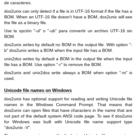
de caracteres.
dos2unix can only detect if a file is in UTF-16 format if the file has a
BOM. When an UTF-16 file doesn't have a BOM, dos2unix will see
the file as a binary file.
Use la opción
"-ul"
o
"-ub"
para convertir un archivo UTF-16 sin
BOM.
dos2unix writes by default no BOM in the output file. With option
"-
b"
dos2unix writes a BOM when the input file has a BOM.
unix2dos writes by default a BOM in the output file when the input
file has a BOM. Use option
"-r"
to remove the BOM.
dos2unix and unix2dos write always a BOM when option
"-m"
is
used.
Unicode file names on Windows
dos2unix has optional support for reading and writing Unicode file
names in the Windows Command Prompt. That means that
dos2unix can open files that have characters in the name that are
not part of the default system ANSI code page. To see if dos2unix
for Windows was built with Unicode file name support type
"dos2unix -V"
.