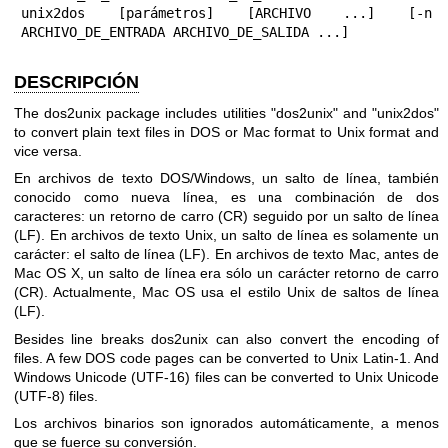
unix2dos [parámetros] [ARCHIVO ...] [-n 
ARCHIVO_DE_ENTRADA ARCHIVO_DE_SALIDA ...]
DESCRIPCIÓN
The dos2unix package includes utilities
"dos2unix"
and
"unix2dos"
to convert plain text files in DOS or Mac format to Unix format and
vice versa.
En archivos de texto DOS/Windows, un salto de línea, también
conocido como nueva línea, es una combinación de dos
caracteres: un retorno de carro (CR) seguido por un salto de línea
(LF). En archivos de texto Unix, un salto de línea es solamente un
carácter: el salto de línea (LF). En archivos de texto Mac, antes de
Mac OS X, un salto de línea era sólo un carácter retorno de carro
(CR). Actualmente, Mac OS usa el estilo Unix de saltos de línea
(LF).
Besides line breaks dos2unix can also convert the encoding of
files. A few DOS code pages can be converted to Unix Latin-1. And
Windows Unicode (UTF-16) files can be converted to Unix Unicode
(UTF-8) files.
Los archivos binarios son ignorados automáticamente, a menos
que se fuerce su conversión.