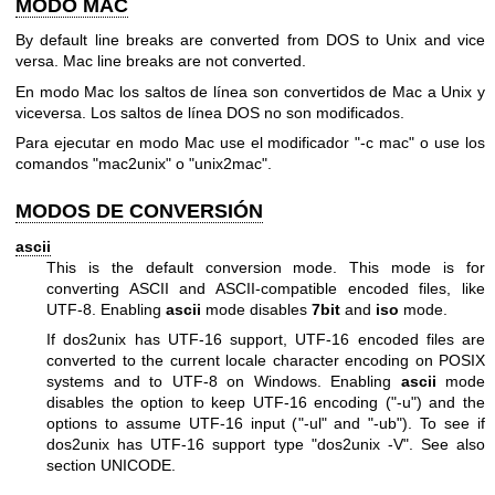
MODO MAC
By default line breaks are converted from DOS to Unix and vice
versa. Mac line breaks are not converted.
En modo Mac los saltos de línea son convertidos de Mac a Unix y
viceversa. Los saltos de línea DOS no son modificados.
Para ejecutar en modo Mac use el modificador
"-c mac"
o use los
comandos
"mac2unix"
o
"unix2mac"
.
MODOS DE CONVERSIÓN
ascii
This is the default conversion mode. This mode is for
converting ASCII and ASCII-compatible encoded files, like
UTF-8. Enabling
ascii
mode disables
7bit
and
iso
mode.
If dos2unix has UTF-16 support, UTF-16 encoded files are
converted to the current locale character encoding on POSIX
systems and to UTF-8 on Windows. Enabling
ascii
mode
disables the option to keep UTF-16 encoding (
"-u"
) and the
options to assume UTF-16 input (
"-ul"
and
"-ub"
). To see if
dos2unix has UTF-16 support type
"dos2unix -V"
. See also
section UNICODE.