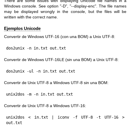
There are some issues with displaying Unicode file names in a
Windows console. See option
"-D"
,
"--display-enc"
. The file names
may be displayed wrongly in the console, but the files will be
written with the correct name.
Ejemplos Unicode
Convertir de Windows UTF-16 (con una BOM) a Unix UTF-8:
dos2unix -n in.txt out.txt
Convertir de Windows UTF-16LE (sin una BOM) a Unix UTF-8:
dos2unix -ul -n in.txt out.txt
Convertir de Unix UTF-8 a Windows UTF-8 sin una BOM:
unix2dos -m -n in.txt out.txt
Convertir de Unix UTF-8 a Windows UTF-16:
unix2dos < in.txt | iconv -f UTF-8 -t UTF-16 > 
out.txt