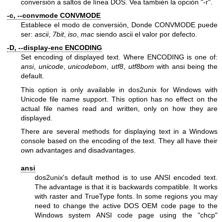
conversión a saltos de línea DOS. Vea también la opción
"-r"
.
-c, --convmode CONVMODE
Establece el modo de conversión, Donde CONVMODE puede
ser:
ascii
,
7bit
,
iso
,
mac
siendo ascii el valor por defecto.
-D, --display-enc ENCODING
Set encoding of displayed text. Where ENCODING is one of:
ansi
,
unicode
,
unicodebom
,
utf8
,
utf8bom
with ansi being the
default.
This option is only available in dos2unix for Windows with
Unicode file name support. This option has no effect on the
actual file names read and written, only on how they are
displayed.
There are several methods for displaying text in a Windows
console based on the encoding of the text. They all have their
own advantages and disadvantages.
ansi
dos2unix's default method is to use ANSI encoded text.
The advantage is that it is backwards compatible. It works
with raster and TrueType fonts. In some regions you may
need to change the active DOS OEM code page to the
Windows system ANSI code page using the
"chcp"