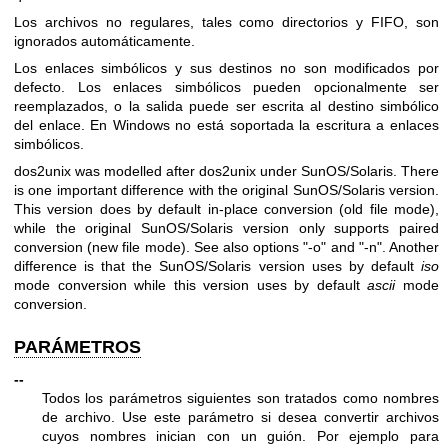
Los archivos no regulares, tales como directorios y FIFO, son
ignorados automáticamente.
Los enlaces simbólicos y sus destinos no son modificados por
defecto. Los enlaces simbólicos pueden opcionalmente ser
reemplazados, o la salida puede ser escrita al destino simbólico
del enlace. En Windows no está soportada la escritura a enlaces
simbólicos.
dos2unix was modelled after dos2unix under SunOS/Solaris. There
is one important difference with the original SunOS/Solaris version.
This version does by default in-place conversion (old file mode),
while the original SunOS/Solaris version only supports paired
conversion (new file mode). See also options
"-o"
and
"-n"
. Another
difference is that the SunOS/Solaris version uses by default
iso
mode conversion while this version uses by default
ascii
mode
conversion.
PARÁMETROS
--
Todos los parámetros siguientes son tratados como nombres
de archivo. Use este parámetro si desea convertir archivos
cuyos nombres inician con un guión. Por ejemplo para