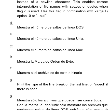
instead of a newline character. This enables correct
interpretation of file names with spaces or quotes when
flag c is used. Use this flag in combination with
xargs(1)
option
-0
or
"--null"
.
d
Muestra el número de saltos de línea DOS.
u
Muestra el número de saltos de línea Unix.
m
Muestra el número de saltos de línea Mac.
b
Muestra la Marca de Orden de Byte.
t
Muestra si el archivo es de texto o binario.
e
Print the type of the line break of the last line, or
"noeol"
if
there is none.
c
Muestra sólo los archivos que pueden ser convertidos.
Con la marca
"c"
dos2unix sólo mostrará los archivos que
contengan saltos de línea DOS, unix2dos sólo mostrará