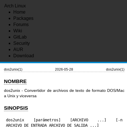
Arch Linux
Home
Packages
Forums
Wiki
GitLab
Security
AUR
Download
dos2unix(1)
2026-05-28
dos2unix(1)
NOMBRE
dos2unix - Convertidor de archivos de texto de formato DOS/Mac
a Unix y viceversa
SINOPSIS
dos2unix [parámetros] [ARCHIVO ...] [-n 
ARCHIVO_DE_ENTRADA ARCHIVO_DE_SALIDA ...]
