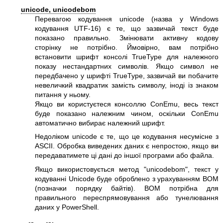
unicode, unicodebom
Перевагою кодування unicode (назва у Windows
кодування UTF-16) є те, що зазвичай текст буде
показано правильно. Змінювати активну кодову
сторінку не потрібно. Ймовірно, вам потрібно
встановити шрифт консолі TrueType для належного
показу нестандартних символів. Якщо символ не
передбачено у шрифті TrueType, зазвичай ви побачите
невеличкий квадратик замість символу, іноді із знаком
питання у ньому.
Якщо ви користуєтеся консоллю ConEmu, весь текст
буде показано належним чином, оскільки ConEmu
автоматично вибирає належний шрифт.
Недоліком unicode є те, що це кодування несумісне з
ASCII. Обробка виведених даних є непростою, якщо ви
передаватимете ці дані до іншої програми або файла.
Якщо використовується метод
"unicodebom"
, текст у
кодуванні Unicode буде оброблено з урахуванням BOM
(позначки порядку байтів). BOM потрібна для
правильного переспрямовування або тунелювання
даних у PowerShell.