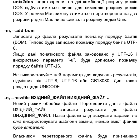
unix2dos
: перетворення на дві комбінації розриву рядків
DOS відбуватиметься лише для символів розриву рядків
DOS. У режимі Mac виконуватиметься перетворення на два
розриви рядків Mac лише символів розриву рядків Unix.
-m, --add-bom
Записати до файла результатів позначку порядку байтів
(BOM). Типово буде записано позначку порядку байтів UTF-
8.
Якщо дані початкового файла закодовано у UTF-16 і
використано параметр
"-u"
, буде дописано позначку
порядку байтів UTF-16.
Не використовуйте цей параметр для кодувань результатів,
відмінних від UTF-8, UTF-16 або GB18030. Див. також
розділ щодо UNICODE.
-n, --newfile ВХІДНИЙ_ФАЙЛ ВИХІДНИЙ_ФАЙЛ ...
Новий режим обробки файлів. Перетворити дані з файла
ВХІДНИЙ_ФАЙЛ і записати результати до файла
ВИХІДНИЙ_ФАЙЛ. Назви файлів слід вказувати парами,
не
слід
використовувати шаблони заміни, інакше вміст файлів
буде втрачено
.
Власником перетвореного файла буде призначено