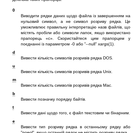
0
Виводити рядки даних щодо файла із завершенням на
нульовий символ, а не символ розриву рядка. Це
уможливлює правильну інтерпретацію назв файлів, що
містять пробіли або символи лапок, якщо використано
прапорець «c». Скористайтеся цим прапорцем у
поєднанні із параметром
-0
або
"--null"
xargs(1)
.
d
Вивести кількість символів розривів рядка DOS.
u
Вивести кількість символів розривів рядка Unix.
m
Вивести кількість символів розривів рядка Mac.
b
Вивести позначку порядку байтів.
t
Вивести дані щодо того, є файл текстовим чи бінарним.
e
Вивести тип розриву рядка в останньому рядку або
"noeol"
, якщо останній рядок не містить розриву рядка.