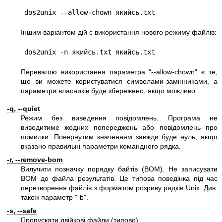
Іншим варіантом дій є використання нового режиму файлів:
Перевагою використання параметра
"--allow-chown"
є те,
що ви можете користуватися символами-замінниками, а
параметри власників буде збережено, якщо можливо.
-q, --quiet
Режим без виведення повідомлень. Програма не
виводитиме жодних попереджень або повідомлень про
помилки. Повернутим значенням завжди буде нуль, якщо
вказано правильні параметри командного рядка.
-r, --remove-bom
Вилучити позначку порядку байтів (BOM). Не записувати
BOM до файла результатів. Це типова поведінка під час
перетворення файлів з форматом розриву рядків Unix. Див.
також параметр
"-b"
.
-s, --safe
Пропускати двійкові файли (типово).