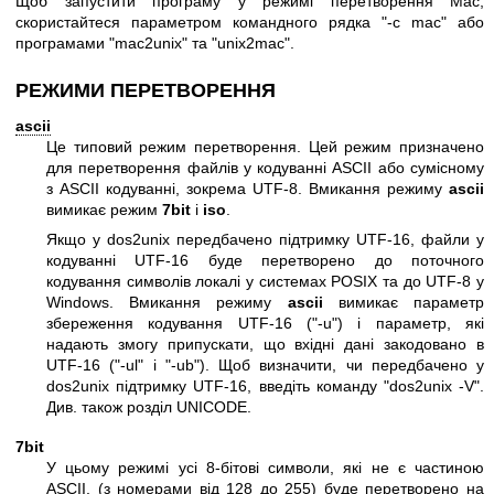
Щоб запустити програму у режимі перетворення Mac,
скористайтеся параметром командного рядка
"-c mac"
або
програмами
"mac2unix"
та
"unix2mac"
.
РЕЖИМИ ПЕРЕТВОРЕННЯ
ascii
Це типовий режим перетворення. Цей режим призначено
для перетворення файлів у кодуванні ASCII або сумісному
з ASCII кодуванні, зокрема UTF-8. Вмикання режиму
ascii
вимикає режим
7bit
і
iso
.
Якщо у dos2unix передбачено підтримку UTF-16, файли у
кодуванні UTF-16 буде перетворено до поточного
кодування символів локалі у системах POSIX та до UTF-8 у
Windows. Вмикання режиму
ascii
вимикає параметр
збереження кодування UTF-16 (
"-u"
) і параметр, які
надають змогу припускати, що вхідні дані закодовано в
UTF-16 (
"-ul"
і
"-ub"
). Щоб визначити, чи передбачено у
dos2unix підтримку UTF-16, введіть команду
"dos2unix -V"
.
Див. також розділ UNICODE.
7bit
У цьому режимі усі 8-бітові символи, які не є частиною
ASCII, (з номерами від 128 до 255) буде перетворено на