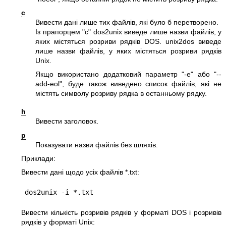
c
Вивести дані лише тих файлів, які було б перетворено.
Із прапорцем
"c"
dos2unix виведе лише назви файлів, у
яких містяться розриви рядків DOS. unix2dos виведе
лише назви файлів, у яких містяться розриви рядків
Unix.
Якщо використано додатковий параметр
"-e"
або
"--
add-eol"
, буде також виведено список файлів, які не
містять символу розриву рядка в останньому рядку.
h
Вивести заголовок.
p
Показувати назви файлів без шляхів.
Приклади:
Вивести дані щодо усіх файлів *.txt:
dos2unix -i *.txt
Вивести кількість розривів рядків у форматі DOS і розривів
рядків у форматі Unix: