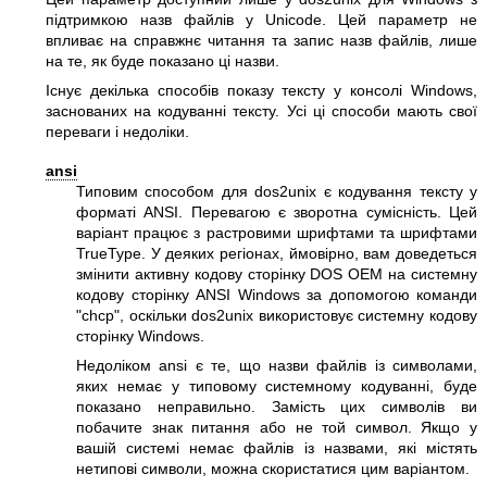
підтримкою назв файлів у Unicode. Цей параметр не
впливає на справжнє читання та запис назв файлів, лише
на те, як буде показано ці назви.
Існує декілька способів показу тексту у консолі Windows,
заснованих на кодуванні тексту. Усі ці способи мають свої
переваги і недоліки.
ansi
Типовим способом для dos2unix є кодування тексту у
форматі ANSI. Перевагою є зворотна сумісність. Цей
варіант працює з растровими шрифтами та шрифтами
TrueType. У деяких регіонах, ймовірно, вам доведеться
змінити активну кодову сторінку DOS OEM на системну
кодову сторінку ANSI Windows за допомогою команди
"chcp"
, оскільки dos2unix використовує системну кодову
сторінку Windows.
Недоліком ansi є те, що назви файлів із символами,
яких немає у типовому системному кодуванні, буде
показано неправильно. Замість цих символів ви
побачите знак питання або не той символ. Якщо у
вашій системі немає файлів із назвами, які містять
нетипові символи, можна скористатися цим варіантом.