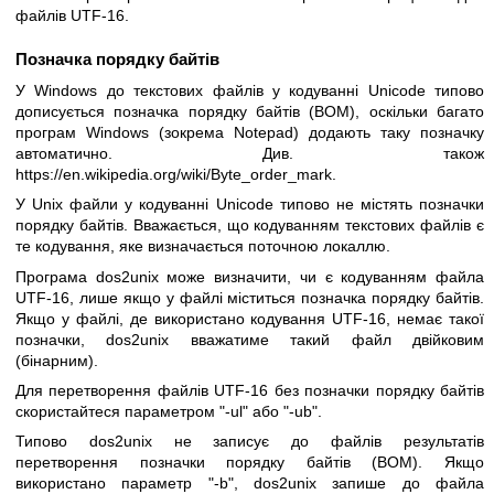
файлів UTF-16.
Позначка порядку байтів
У Windows до текстових файлів у кодуванні Unicode типово
дописується позначка порядку байтів (BOM), оскільки багато
програм Windows (зокрема Notepad) додають таку позначку
автоматично. Див. також
https://en.wikipedia.org/wiki/Byte_order_mark
.
У Unix файли у кодуванні Unicode типово не містять позначки
порядку байтів. Вважається, що кодуванням текстових файлів є
те кодування, яке визначається поточною локаллю.
Програма dos2unix може визначити, чи є кодуванням файла
UTF-16, лише якщо у файлі міститься позначка порядку байтів.
Якщо у файлі, де використано кодування UTF-16, немає такої
позначки, dos2unix вважатиме такий файл двійковим
(бінарним).
Для перетворення файлів UTF-16 без позначки порядку байтів
скористайтеся параметром
"-ul"
або
"-ub"
.
Типово dos2unix не записує до файлів результатів
перетворення позначки порядку байтів (BOM). Якщо
використано параметр
"-b"
, dos2unix запише до файла