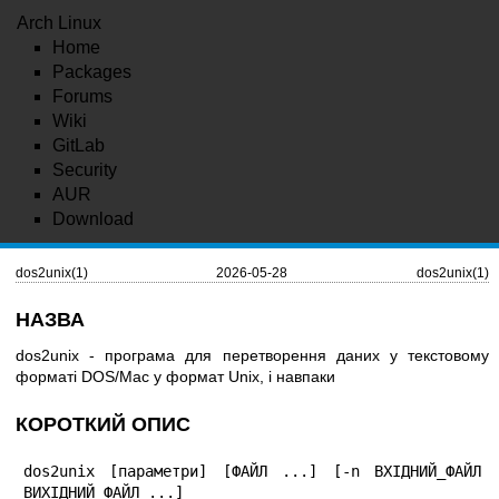
Arch Linux
Home
Packages
Forums
Wiki
GitLab
Security
AUR
Download
dos2unix(1)
2026-05-28
dos2unix(1)
НАЗВА
dos2unix - програма для перетворення даних у текстовому
форматі DOS/Mac у формат Unix, і навпаки
КОРОТКИЙ ОПИС
dos2unix [параметри] [ФАЙЛ ...] [-n ВХІДНИЙ_ФАЙЛ 
ВИХІДНИЙ_ФАЙЛ ...]
