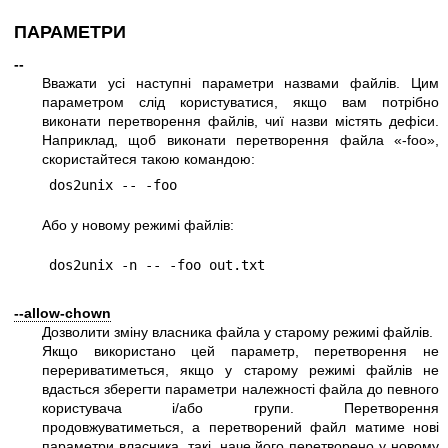
ПАРАМЕТРИ
--
Вважати усі наступні параметри назвами файлів. Цим
параметром слід користуватися, якщо вам потрібно
виконати перетворення файлів, чиї назви містять дефіси.
Наприклад, щоб виконати перетворення файла «-foo»,
скористайтеся такою командою:
Або у новому режимі файлів:
--allow-chown
Дозволити зміну власника файла у старому режимі файлів.
Якщо використано цей параметр, перетворення не
перериватиметься, якщо у старому режимі файлів не
вдасться зберегти параметри належності файла до певного
користувача і/або групи. Перетворення
продовжуватиметься, а перетворений файл матиме нові
параметри власника, такі, наче його перетворено у новому