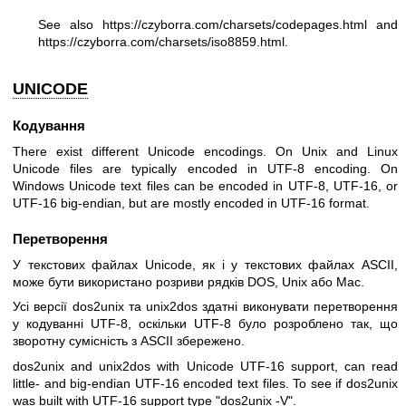
See also
https://czyborra.com/charsets/codepages.html
and
https://czyborra.com/charsets/iso8859.html
.
UNICODE
Кодування
There exist different Unicode encodings. On Unix and Linux
Unicode files are typically encoded in UTF-8 encoding. On
Windows Unicode text files can be encoded in UTF-8, UTF-16, or
UTF-16 big-endian, but are mostly encoded in UTF-16 format.
Перетворення
У текстових файлах Unicode, як і у текстових файлах ASCII,
може бути використано розриви рядків DOS, Unix або Mac.
Усі версії dos2unix та unix2dos здатні виконувати перетворення
у кодуванні UTF-8, оскільки UTF-8 було розроблено так, що
зворотну сумісність з ASCII збережено.
dos2unix and unix2dos with Unicode UTF-16 support, can read
little- and big-endian UTF-16 encoded text files. To see if dos2unix
was built with UTF-16 support type
"dos2unix -V"
.