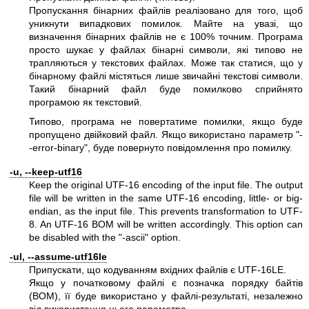
Пропускання бінарних файлів реалізовано для того, щоб
уникнути випадкових помилок. Майте на увазі, що
визначення бінарних файлів не є 100% точним. Програма
просто шукає у файлах бінарні символи, які типово не
трапляються у текстових файлах. Може так статися, що у
бінарному файлі містяться лише звичайні текстові символи.
Такий бінарний файл буде помилково сприйнято
програмою як текстовий.
Типово, програма не повертатиме помилки, якщо буде
пропущено двійковий файл. Якщо використано параметр
"-
-error-binary"
, буде повернуто повідомлення про помилку.
-u, --keep-utf16
Keep the original UTF-16 encoding of the input file. The output
file will be written in the same UTF-16 encoding, little- or big-
endian, as the input file. This prevents transformation to UTF-
8. An UTF-16 BOM will be written accordingly. This option can
be disabled with the
"-ascii"
option.
-ul, --assume-utf16le
Припускати, що кодуванням вхідних файлів є UTF-16LE.
Якщо у початковому файлі є позначка порядку байтів
(BOM), її буде використано у файлі-результаті, незалежно
від використання цього параметра.