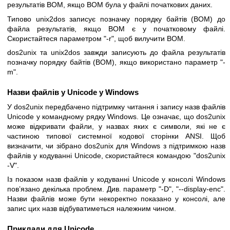
результатів BOM, якщо BOM була у файлі початкових даних.
Типово unix2dos записує позначку порядку байтів (BOM) до
файла результатів, якщо BOM є у початковому файлі.
Скористайтеся параметром
"-r"
, щоб вилучити BOM.
dos2unix та unix2dos завжди записують до файла результатів
позначку порядку байтів (BOM), якщо використано параметр
"-
m"
.
Назви файлів у Unicode у Windows
У dos2unix передбачено підтримку читання і запису назв файлів
Unicode у командному рядку Windows. Це означає, що dos2unix
може відкривати файли, у назвах яких є символи, які не є
частиною типової системної кодової сторінки ANSI. Щоб
визначити, чи зібрано dos2unix для Windows з підтримкою назв
файлів у кодуванні Unicode, скористайтеся командою
"dos2unix
-V"
.
Із показом назв файлів у кодуванні Unicode у консолі Windows
пов’язано декілька проблем. Див. параметр
"-D"
,
"--display-enc"
.
Назви файлів може бути некоректно показано у консолі, але
запис цих назв відбуватиметься належним чином.
Приклади для Unicode