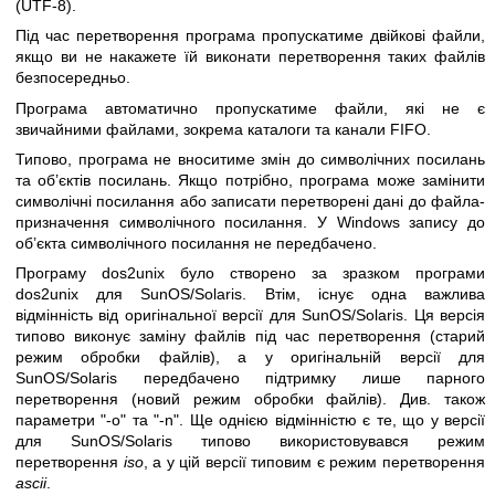
(UTF-8).
Під час перетворення програма пропускатиме двійкові файли,
якщо ви не накажете їй виконати перетворення таких файлів
безпосередньо.
Програма автоматично пропускатиме файли, які не є
звичайними файлами, зокрема каталоги та канали FIFO.
Типово, програма не вноситиме змін до символічних посилань
та об’єктів посилань. Якщо потрібно, програма може замінити
символічні посилання або записати перетворені дані до файла-
призначення символічного посилання. У Windows запису до
об’єкта символічного посилання не передбачено.
Програму dos2unix було створено за зразком програми
dos2unix для SunOS/Solaris. Втім, існує одна важлива
відмінність від оригінальної версії для SunOS/Solaris. Ця версія
типово виконує заміну файлів під час перетворення (старий
режим обробки файлів), а у оригінальній версії для
SunOS/Solaris передбачено підтримку лише парного
перетворення (новий режим обробки файлів). Див. також
параметри
"-o"
та
"-n"
. Ще однією відмінністю є те, що у версії
для SunOS/Solaris типово використовувався режим
перетворення
iso
, а у цій версії типовим є режим перетворення
ascii
.