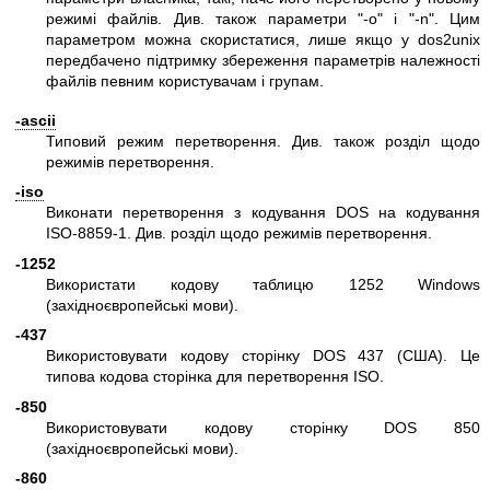
режимі файлів. Див. також параметри
"-o"
і
"-n"
. Цим
параметром можна скористатися, лише якщо у dos2unix
передбачено підтримку збереження параметрів належності
файлів певним користувачам і групам.
-ascii
Типовий режим перетворення. Див. також розділ щодо
режимів перетворення.
-iso
Виконати перетворення з кодування DOS на кодування
ISO-8859-1. Див. розділ щодо режимів перетворення.
-1252
Використати кодову таблицю 1252 Windows
(західноєвропейські мови).
-437
Використовувати кодову сторінку DOS 437 (США). Це
типова кодова сторінка для перетворення ISO.
-850
Використовувати кодову сторінку DOS 850
(західноєвропейські мови).
-860