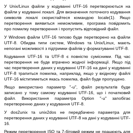
У Unix/Linux файли у кодуванні UTF-16 перетворюються на
файли у кодуванні локалі. Для визначення поточного кодування
символів локалі скористайтеся командою
locale(1)
. Якщо
перетворення виявиться неможливим, програма повідомить
про помилку перетворення і пропустить відповідний файл.
У Windows файли UTF-16 типово буде перетворено на файли
UTF-8. Обидва типи систем, Windows та Unix/Linux, мають
непогані можливості з підтримки файлів у форматуванні UTF-8.
Кодування UTF-16 та UTF-8 є повністю сумісними. Під час
перетворення не буде втрачено жодної інформації. Якщо під
час перетворення даних у кодуванні UTF-16 на дані у кодуванні
UTF-8 трапиться помилка, наприклад, якщо у вхідному файлі
UTF-16 міститиметься якась помилка, файл буде пропущено.
Якщо використано параметр
"-u"
, файл результатів буде
записано у тому самому кодуванні UTF-16, що і початковий
файл. Використання параметра Option
"-u"
запобігає
перетворенню даних у кодування UTF-8.
У dos2unix та unix2dos не передбачено параметра для
перетворення даних у кодуванні UTF-8 на дані у кодуванні UTF-
16.
Режим перетворення ISO та 7-бітовий режим не працюють для