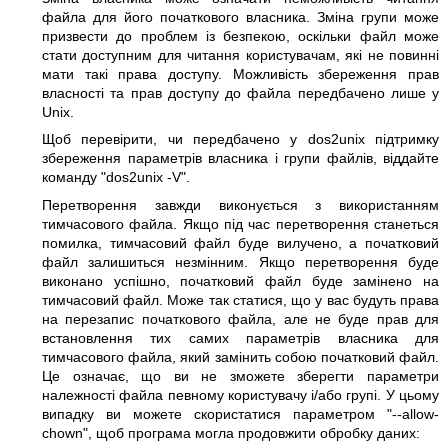
файла для його початкового власника. Зміна групи може
призвести до проблем із безпекою, оскільки файл може
стати доступним для читання користувачам, які не повинні
мати такі права доступу. Можливість збереження прав
власності та прав доступу до файла передбачено лише у
Unix.
Щоб перевірити, чи передбачено у dos2unix підтримку
збереження параметрів власника і групи файлів, віддайте
команду
"dos2unix -V"
.
Перетворення завжди виконується з використанням
тимчасового файла. Якщо під час перетворення станеться
помилка, тимчасовий файл буде вилучено, а початковий
файл залишиться незмінним. Якщо перетворення буде
виконано успішно, початковий файл буде замінено на
тимчасовий файл. Може так статися, що у вас будуть права
на перезапис початкового файла, але не буде прав для
встановлення тих самих параметрів власника для
тимчасового файла, який замінить собою початковий файл.
Це означає, що ви не зможете зберегти параметри
належності файла певному користувачу і/або групі. У цьому
випадку ви можете скористатися параметром
"--allow-
chown"
, щоб програма могла продовжити обробку даних: