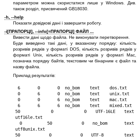
параметром можна скористатися лише у Windows. Див.
також розділ, присвячений GB18030.
-h, --help
Показати довідкові дані і завершити роботу.
-i[ПРАПОРЦІ], --info[=ПРАПОРЦІ] ФАЙЛ ...
Вивести дані щодо файла. Не виконувати перетворення.
Буде виведено такі дані, у вказаному порядку: кількість
розривів рядків у форматі DOS, кількість розривів рядків у
форматі Unix, кількість розривів рядків у форматі Mac,
позначка порядку байтів, текстовим чи бінарним є файл та
назву файла.
Приклад результатів:
 6       0       0  no_bom    text    dos.txt

 0       6       0  no_bom    text    unix.txt

 0       0       6  no_bom    text    mac.txt

 6       6       6  no_bom    text    mixed.txt

50       0       0  UTF-16LE  text    
utf16le.txt

 0      50       0  no_bom    text    
utf8unix.txt

50       0       0  UTF-8     text    