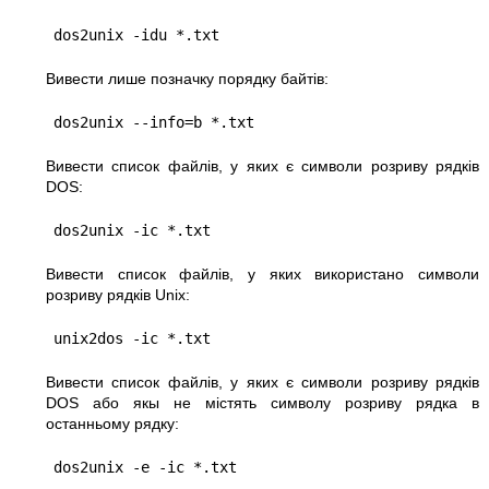
dos2unix -idu *.txt
Вивести лише позначку порядку байтів:
dos2unix --info=b *.txt
Вивести список файлів, у яких є символи розриву рядків
DOS:
dos2unix -ic *.txt
Вивести список файлів, у яких використано символи
розриву рядків Unix:
unix2dos -ic *.txt
Вивести список файлів, у яких є символи розриву рядків
DOS або якы не містять символу розриву рядка в
останньому рядку:
dos2unix -e -ic *.txt