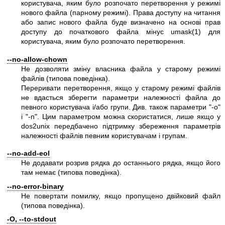
користувача, яким було розпочато перетворення у режимі
нового файла (парному режимі). Права доступу на читання
або запис нового файла буде визначено на основі прав
доступу до початкового файла мінус
umask(1)
для
користувача, яким було розпочато перетворення.
--no-allow-chown
Не дозволяти зміну власника файла у старому режимі
файлів (типова поведінка).
Переривати перетворення, якщо у старому режимі файлів
не вдасться зберегти параметри належності файла до
певного користувача і/або групи. Див. також параметри
"-o"
і
"-n"
. Цим параметром можна скористатися, лише якщо у
dos2unix передбачено підтримку збереження параметрів
належності файлів певним користувачам і групам.
--no-add-eol
Не додавати розрив рядка до останнього рядка, якщо його
там немає (типова поведінка).
--no-error-binary
Не повертати помилку, якщо пропущено двійковий файл
(типова поведінка).
-O, --to-stdout