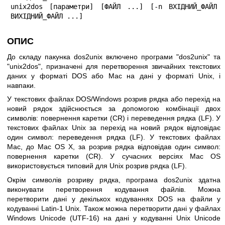
unix2dos [параметри] [ФАЙЛ ...] [-n ВХІДНИЙ_ФАЙЛ 
ВИХІДНИЙ_ФАЙЛ ...]
ОПИС
До складу пакунка dos2unix включено програми
"dos2unix"
та
"unix2dos"
, призначені для перетворення звичайних текстових
даних у форматі DOS або Mac на дані у форматі Unix, і
навпаки.
У текстових файлах DOS/Windows розрив рядка або перехід на
новий рядок здійснюється за допомогою комбінації двох
символів: повернення каретки (CR) і переведення рядка (LF). У
текстових файлах Unix за перехід на новий рядок відповідає
один символ: переведення рядка (LF). У текстових файлах
Mac, до Mac OS X, за розрив рядка відповідав один символ:
повернення каретки (CR). У сучасних версіях Mac OS
використовується типовий для Unix розрив рядка (LF).
Окрім символів розриву рядка, програма dos2unix здатна
виконувати перетворення кодування файлів. Можна
перетворити дані у декількох кодуваннях DOS на файли у
кодуванні Latin-1 Unix. Також можна перетворити дані у файлах
Windows Unicode (UTF-16) на дані у кодуванні Unix Unicode