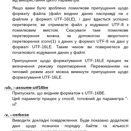
Якщо вами було зроблено помилкове припущення щодо
формату файла (файл вхідних даних насправді не є
файлом у форматі UTF-16LE), і дані вдасться успішно
перетворити, ви отримаєте файл у кодуванні UTF-8 з
помилковим вмістом. Скасувати таке помилкове
перетворення можна за допомогою зворотного
перетворення
iconv(1)
з даних у форматі UTF-8 на дані у
форматі UTF-16LE. Таким чином ви повернетеся до
початкового кодування даних у файлі.
Припущення щодо форматування UTF-16LE працює як
визначення
режиму перетворення
. Перемиканням на
типовий режим
ascii
можна вимкнути припущення щодо
форматування UTF-16LE.
-ub, --assume-utf16be
Припускати, що вхідним форматом є UTF-16BE.
Цей параметр працює у спосіб, тотожний до параметра
"-
ul"
.
-v, --verbose
Виводити докладні повідомлення. Буде показано додаткові
дані щодо позначок порядку байтів та кількості