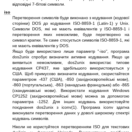
відповідні 7-бітові символи.
iso
Перетворення символів буде виконано з кодування (кодової
сторінки) DOS до кодування ISO-8859-1 (Latin-1) у Unix.
Символи DOS, які не мають еквівалентів у ISO-8859-1 і
перетворення яких неможливе, буде перетворено на
символ крапки. Те саме стосується символів ISO-8859-1, які
не мають еквівалентів у DOS.
Якщо буде використано лише параметр
"-iso"
, програма
dos2unix спробує визначити активне кодування. Якщо це
виявиться неможливим, dos2unix використає типове
кодування CP437, яке здебільшого використовується у
США. Щоб примусово визначити кодування, скористайтеся
параметром
-437
(США),
-850
(західноєвропейські мови),
-860
(португальська),
-863
(канадська французька) або
-865
(скандинавські мови). Використати кодування Windows
CP1252 (західноєвропейські мови) можна за допомогою
параметра
-1252
. Для інших кодувань використовуйте
поєднання dos2unix з
iconv(1)
. Програма iconv здатна
виконувати перетворення даних у доволі широкому спектрі
кодувань символів.
Ніколи не користуйтеся перетворенням ISO для текстових