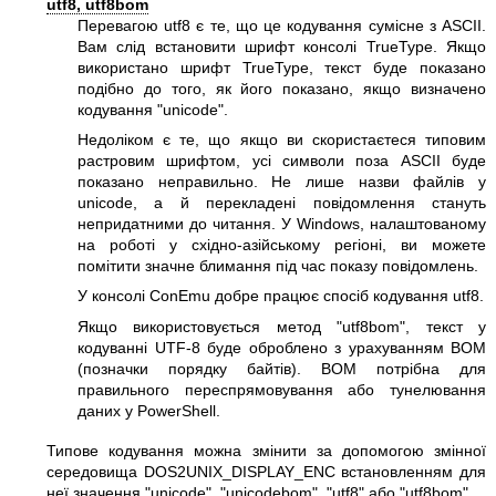
utf8, utf8bom
Перевагою utf8 є те, що це кодування сумісне з ASCII.
Вам слід встановити шрифт консолі TrueType. Якщо
використано шрифт TrueType, текст буде показано
подібно до того, як його показано, якщо визначено
кодування
"unicode"
.
Недоліком є те, що якщо ви скористаєтеся типовим
растровим шрифтом, усі символи поза ASCII буде
показано неправильно. Не лише назви файлів у
unicode, а й перекладені повідомлення стануть
непридатними до читання. У Windows, налаштованому
на роботі у східно-азійському регіоні, ви можете
помітити значне блимання під час показу повідомлень.
У консолі ConEmu добре працює спосіб кодування utf8.
Якщо використовується метод
"utf8bom"
, текст у
кодуванні UTF-8 буде оброблено з урахуванням BOM
(позначки порядку байтів). BOM потрібна для
правильного переспрямовування або тунелювання
даних у PowerShell.
Типове кодування можна змінити за допомогою змінної
середовища DOS2UNIX_DISPLAY_ENC встановленням для
неї значення
"unicode"
,
"unicodebom"
,
"utf8"
або
"utf8bom"
.