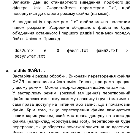
Записати дані до стандартного виведення, подібного до
фільтра Unix. Скористайтеся параметром
"-o"
, щоб
повернутися до старого режиму файла (на місці).
У поєднанні із параметром
"-e"
файли можна належним
чином розрізати. Усередині об'єднаного файла не буде
об'єднання останнього і першого рядків і позначок порядку
байтів Unicode. Приклад:
dos2unix -e -O файл1.txt файл2.txt > 
-o, --oldfile ФАЙЛ ...
Застарілий режим обробки. Виконати перетворення файла
ФАЙЛ і перезаписати його вміст. Типово, програма працює
у цьому режимі. Можна використовувати шаблони заміни.
У застарілому режимі (режимі заміщення) перетворений
файл належатиме тому самому власнику і групі і матиме ті
самі права доступу на читання або запис, що і початковий
файл. Крім того, якщо перетворення файла виконується
іншим користувачем, який має права доступу на запис до
файла (наприклад користувачем root), перетворення буде
перервано, якщо зберегти початкові значення не вдасться.
Зміна власника може означати неможливість читання