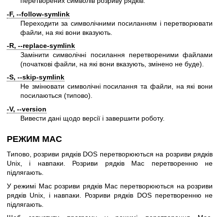
перетворених символів розриву рядків.
-F, --follow-symlink
Переходити за символічними посиланням і перетворювати
файли, на які вони вказують.
-R, --replace-symlink
Замінити символічні посилання перетвореними файлами
(початкові файли, на які вони вказують, змінено не буде).
-S, --skip-symlink
Не змінювати символічні посилання та файли, на які вони
посилаються (типово).
-V, --version
Вивести дані щодо версії і завершити роботу.
РЕЖИМ MAC
Типово, розриви рядків DOS перетворюються на розриви рядків
Unix, і навпаки. Розриви рядків Mac перетворенню не
підлягають.
У режимі Mac розриви рядків Mac перетворюються на розриви
рядків Unix, і навпаки. Розриви рядків DOS перетворенню не
підлягають.