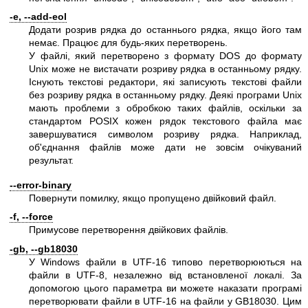
-e, --add-eol
Додати розрив рядка до останнього рядка, якщо його там
немає. Працює для будь-яких перетворень.
У файлі, який перетворено з формату DOS до формату
Unix може не вистачати розриву рядка в останньому рядку.
Існують текстові редактори, які записують текстові файли
без розриву рядка в останньому рядку. Деякі програми Unix
мають проблеми з обробкою таких файлів, оскільки за
стандартом POSIX кожен рядок текстового файла має
завершуватися символом розриву рядка. Наприклад,
об'єднання файлів може дати не зовсім очікуваний
результат.
--error-binary
Повернути помилку, якщо пропущено двійковий файл.
-f, --force
Примусове перетворення двійкових файлів.
-gb, --gb18030
У Windows файли в UTF-16 типово перетворюються на
файли в UTF-8, незалежно від встановленої локалі. За
допомогою цього параметра ви можете наказати програмі
перетворювати файли в UTF-16 на файли у GB18030. Цим