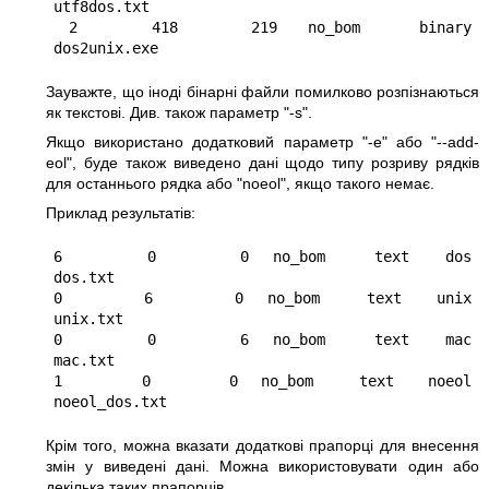
utf8dos.txt

 2     418     219  no_bom    binary  
Зауважте, що іноді бінарні файли помилково розпізнаються
як текстові. Див. також параметр
"-s"
.
Якщо використано додатковий параметр
"-e"
або
"--add-
eol"
, буде також виведено дані щодо типу розриву рядків
для останнього рядка або
"noeol"
, якщо такого немає.
Приклад результатів:
6       0       0  no_bom    text   dos     
dos.txt

0       6       0  no_bom    text   unix    
unix.txt

0       0       6  no_bom    text   mac     
mac.txt

1       0       0  no_bom    text   noeol   
Крім того, можна вказати додаткові прапорці для внесення
змін у виведені дані. Можна використовувати один або
декілька таких прапорців.