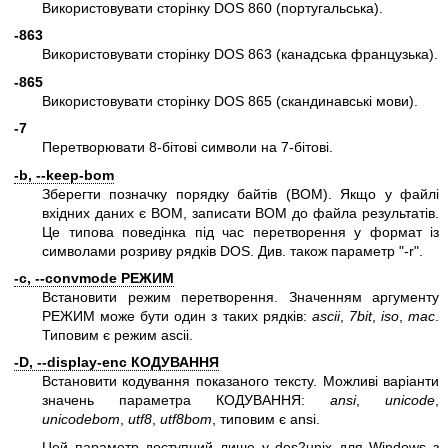
Використовувати сторінку DOS 860 (португальська).
-863
Використовувати сторінку DOS 863 (канадська французька).
-865
Використовувати сторінку DOS 865 (скандинавські мови).
-7
Перетворювати 8-бітові символи на 7-бітові.
-b, --keep-bom
Зберегти позначку порядку байтів (BOM). Якщо у файлі
вхідних даних є BOM, записати BOM до файла результатів.
Це типова поведінка під час перетворення у формат із
символами розриву рядків DOS. Див. також параметр
"-r"
.
-c, --convmode РЕЖИМ
Встановити режим перетворення. Значенням аргументу
РЕЖИМ може бути один з таких рядків:
ascii
,
7bit
,
iso
,
mac
.
Типовим є режим ascii.
-D, --display-enc КОДУВАННЯ
Встановити кодування показаного тексту. Можливі варіанти
значень параметра КОДУВАННЯ:
ansi
,
unicode
,
unicodebom
,
utf8
,
utf8bom
, типовим є ansi.
Цей параметр доступний лише у dos2unix для Windows з