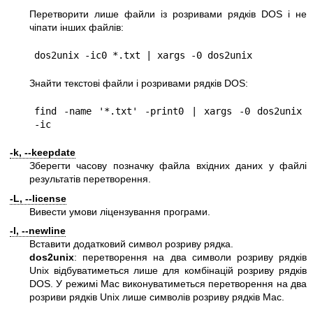
Перетворити лише файли із розривами рядків DOS і не
чіпати інших файлів:
dos2unix -ic0 *.txt | xargs -0 dos2unix
Знайти текстові файли і розривами рядків DOS:
find -name '*.txt' -print0 | xargs -0 dos2unix 
-ic
-k, --keepdate
Зберегти часову позначку файла вхідних даних у файлі
результатів перетворення.
-L, --license
Вивести умови ліцензування програми.
-l, --newline
Вставити додатковий символ розриву рядка.
dos2unix
: перетворення на два символи розриву рядків
Unix відбуватиметься лише для комбінацій розриву рядків
DOS. У режимі Mac виконуватиметься перетворення на два
розриви рядків Unix лише символів розриву рядків Mac.