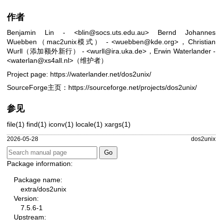
作者
Benjamin Lin - <blin@socs.uts.edu.au> Bernd Johannes
Wuebben（mac2unix模式） - <wuebben@kde.org>，Christian
Wurll（添加额外新行） - <wurll@ira.uka.de>，Erwin Waterlander -
<waterlan@xs4all.nl>（维护者）
Project page:
https://waterlander.net/dos2unix/
SourceForge主页：
https://sourceforge.net/projects/dos2unix/
参见
file(1)
find(1)
iconv(1)
locale(1)
xargs(1)
2026-05-28
dos2unix
Package information:
Package name:
extra/dos2unix
Version:
7.5.6-1
Upstream: