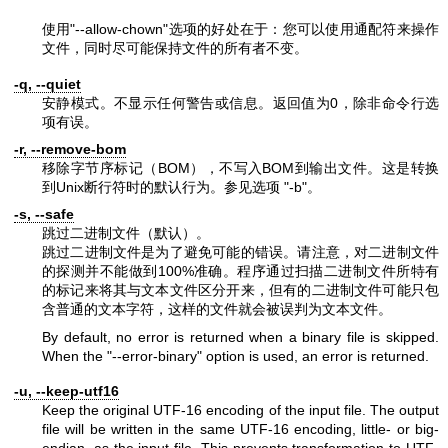
使用
"--allow-chown"
选项的好处在于：您可以使用通配符来操作
文件，同时尽可能保持文件的所有者不变。
-q, --quiet
安静模式。不显示任何警告或信息。返回值为0，除非命令行选
项有误。
-r, --remove-bom
移除字节序标记（BOM），不写入BOM到输出文件。这是转换
到Unix断行符时的默认行为。参见选项
"-b"
。
-s, --safe
跳过二进制文件（默认）。
跳过二进制文件是为了避免可能的错误。请注意，对二进制文件
的探测并不能做到100%准确。程序通过扫描二进制文件所特有
的标记来将其与文本文件区分开来，但有的二进制文件可能只包
含普通的文本字符，这样的文件就会被误判为文本文件。
By default, no error is returned when a binary file is skipped.
When the
"--error-binary"
option is used, an error is returned.
-u, --keep-utf16
Keep the original UTF-16 encoding of the input file. The output
file will be written in the same UTF-16 encoding, little- or big-