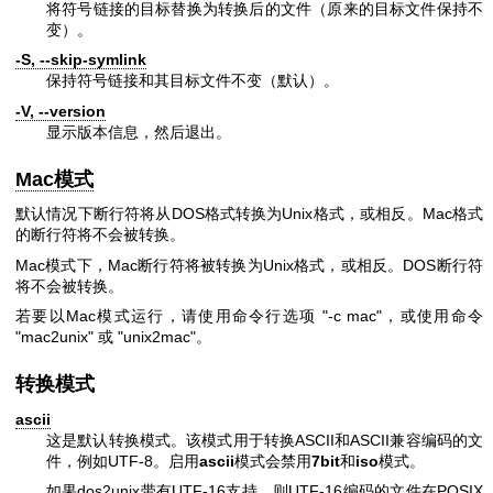
将符号链接的目标替换为转换后的文件（原来的目标文件保持不
变）。
-S, --skip-symlink
保持符号链接和其目标文件不变（默认）。
-V, --version
显示版本信息，然后退出。
Mac模式
默认情况下断行符将从DOS格式转换为Unix格式，或相反。Mac格式
的断行符将不会被转换。
Mac模式下，Mac断行符将被转换为Unix格式，或相反。DOS断行符
将不会被转换。
若要以Mac模式运行，请使用命令行选项
"-c mac"
，或使用命令
"mac2unix"
或
"unix2mac"
。
转换模式
ascii
这是默认转换模式。该模式用于转换ASCII和ASCII兼容编码的文
件，例如UTF-8。启用
ascii
模式会禁用
7bit
和
iso
模式。
如果dos2unix带有UTF-16支持，则UTF-16编码的文件在POSIX