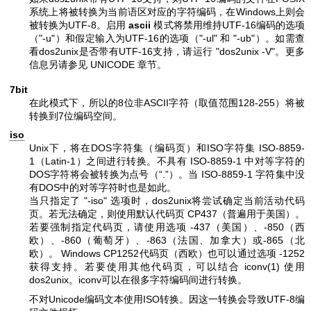
系统上将被转换为当前语区对应的字符编码，在Windows上则会
被转换为UTF-8。启用
ascii
模式将禁用维持UTF-16编码的选项
（
"-u"
）和假定输入为UTF-16的选项（
"-ul"
和
"-ub"
）。如需查
看dos2unix是否带有UTF-16支持，请运行
"dos2unix -V"
。更多
信息另请参见 UNICODE 章节。
7bit
在此模式下，所以的8位非ASCII字符（取值范围128-255）将被
转换到7位编码空间。
iso
Unix下，将在DOS字符集（编码页）和ISO字符集 ISO-8859-
1（Latin-1）之间进行转换。不具有 ISO-8859-1 中对等字符的
DOS字符将会被转换为点号（“.”）。当 ISO-8859-1 字符集中没
有DOS中的对等字符时也是如此。
当只指定了
"-iso"
选项时，dos2unix将尝试确定当前活动代码
页。若无法确定，则使用默认代码页 CP437（普遍用于美国）。
若要强制指定代码页，请使用选项
-437
（美国）、
-850
（西
欧）、
-860
（葡萄牙）、
-863
（法国、加拿大）或
-865
（北
欧）。 Windows CP1252代码页（西欧）也可以通过选项
-1252
获得支持。若要使用其他代码页，可以结合
iconv(1)
使用
dos2unix。iconv可以在很多字符编码间进行转换。
不对Unicode编码文本使用ISO转换。因这一转换会导致UTF-8编