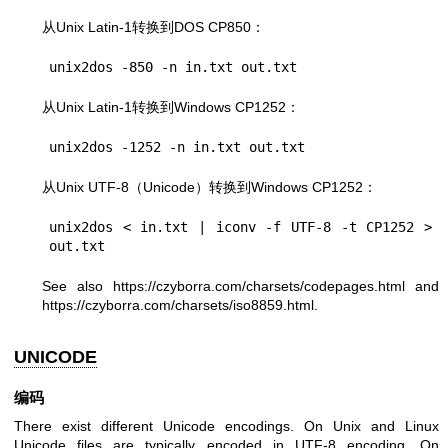
从Unix Latin-1转换到DOS CP850：
从Unix Latin-1转换到Windows CP1252：
从Unix UTF-8（Unicode）转换到Windows CP1252：
unix2dos < in.txt | iconv -f UTF-8 -t CP1252 > 
See also
https://czyborra.com/charsets/codepages.html
and
https://czyborra.com/charsets/iso8859.html
.
UNICODE
编码
There exist different Unicode encodings. On Unix and Linux
Unicode files are typically encoded in UTF-8 encoding. On