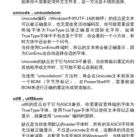
如果你不需要处理外文文件名，这一方法是不错的选择。
unicode，unicodebom
Unicode编码（Windows中对UTF-16的称呼）的优点是文本
可以被正确显示，也无需改变活动编码页。你可能需要设置
终端字体为TrueType以便正确显示国际化字符。如果
TrueType字体中不包含某个字符，你会看到一个小方块，有
时方块中还会有一个问号。
当你使用ConEmu终端时，所以的文本将会被正确显示，因
为ConEmu会自动选择合适的字体。
Unicode的缺点在于它与ASCII不兼容。当你将输出重定向到
其他程序或文件时，它可能不那么容易处理。
当使用
"unicodebom"
方法时，将会在Unicode文本前添加
一个BOM（字节序标记）。在PowerShell中，需要根据
BOM来进行正确的重定向或管道输出。
utf8，utf8bom
utf8的优点在于它与ASCII兼容。你需要设置终端的字体为
TrueType字体。使用TrueType字体可以使得文本得以正确
显示，就像使用
"unicode"
编码时那样。
缺点是当你使用默认的raster字体时，所有的非ASCII字符将
无法被正确显示。不仅是unicode文件名，连翻译的消息也
无法被读取。在配置为东亚地区的Windows中，当终端中显