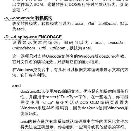
出文件写入BOM。这是转换到DOS断行符时的默认行为。参见
选项
"-r"
。
-c, --convmode 转换模式
改变转换模式。转换模式可以为：
ascii
、
7bit
、
iso
或
mac
，默认
为ascii。
-D, --display-enc ENCODAGE
设置显示文本的编码。编码可以为：
ansi
、
unicode
、
unicodebom
、
utf8
、
utf8bom
，默认为 ansi。
这一选项只对支持Unicode文件名的Windows版dos2unix有效。
它对文件名的读写无效，只影响它们的显示结果。
在Windows控制台中，有几种可以根据文本编码来显示文本的方
法。它们各有利弊。
ansi
dos2unix默认使用ANSI编码文本。优点是它能提供向后兼容
性，并能用于raster和TrueType字体。在一些地方，你可能
需要使用
"chcp"
命令将活动DOS OEM编码页设置为
Windows系统ANSI编码页，因为dos2unix使用Windows系
统编码页。
ansi的缺点是含有非系统默认编码页中字符的国际化文件名
将无法被正确显示。你会看到一些问号或其他错误的字符。