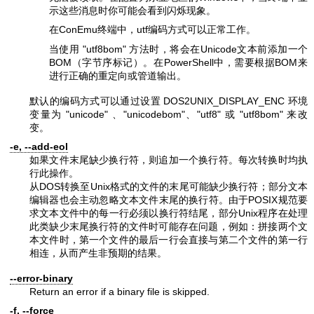
示这些消息时你可能会看到闪烁现象。
在ConEmu终端中，utf编码方式可以正常工作。
当使用
"utf8bom"
方法时，将会在Unicode文本前添加一个
BOM（字节序标记）。在PowerShell中，需要根据BOM来
进行正确的重定向或管道输出。
默认的编码方式可以通过设置 DOS2UNIX_DISPLAY_ENC 环境
变量为
"unicode"
、
"unicodebom"
、
"utf8"
或
"utf8bom"
来改
变。
-e, --add-eol
如果文件末尾缺少换行符，则追加一个换行符。每次转换时均执
行此操作。
从DOS转换至Unix格式的文件的末尾可能缺少换行符；部分文本
编辑器也会主动忽略文本文件末尾的换行符。由于POSIX规范要
求文本文件中的每一行必须以换行符结尾，部分Unix程序在处理
此类缺少末尾换行符的文件时可能存在问题，例如：拼接两个文
本文件时，第一个文件的最后一行会直接与第二个文件的第一行
相连，从而产生非预期的结果。
--error-binary
Return an error if a binary file is skipped.
-f, --force