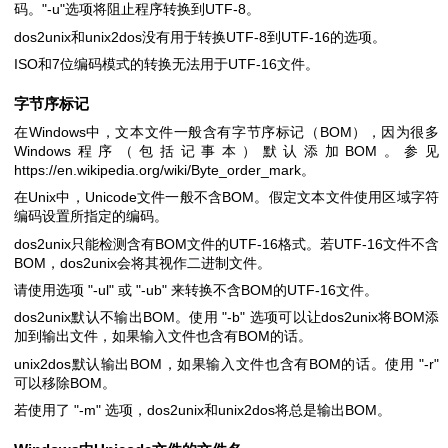
码。
"-u"
选项将阻止程序转换到UTF-8。
dos2unix和unix2dos没有用于转换UTF-8到UTF-16的选项。
ISO和7位编码模式的转换无法用于UTF-16文件。
字节序标记
在Windows中，文本文件一般含有字节序标记（BOM），因为很多
Windows程序（包括记事本）默认添加BOM。参见
https://en.wikipedia.org/wiki/Byte_order_mark
。
在Unix中，Unicode文件一般不含BOM。假定文本文件使用区域字符
编码设置所指定的编码。
dos2unix只能检测含有BOM文件的UTF-16格式。若UTF-16文件不含
BOM，dos2unix会将其视作二进制文件。
请使用选项
"-ul"
或
"-ub"
来转换不含BOM的UTF-16文件。
dos2unix默认不输出BOM。使用
"-b"
选项可以让dos2unix将BOM添
加到输出文件，如果输入文件也含有BOM的话。
unix2dos默认输出BOM，如果输入文件也含有BOM的话。使用
"-r"
可以移除BOM。
若使用了
"-m"
选项，dos2unix和unix2dos将总是输出BOM。