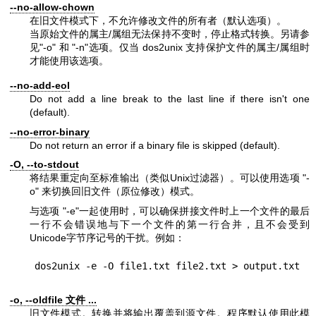
--no-allow-chown
在旧文件模式下，不允许修改文件的所有者（默认选项）。
当原始文件的属主/属组无法保持不变时，停止格式转换。另请参
见
"-o"
和
"-n"
选项。仅当 dos2unix 支持保护文件的属主/属组时
才能使用该选项。
--no-add-eol
Do not add a line break to the last line if there isn't one
(default).
--no-error-binary
Do not return an error if a binary file is skipped (default).
-O, --to-stdout
将结果重定向至标准输出（类似Unix过滤器）。可以使用选项
"-
o"
来切换回旧文件（原位修改）模式。
与选项
"-e"
一起使用时，可以确保拼接文件时上一个文件的最后
一行不会错误地与下一个文件的第一行合并，且不会受到
Unicode字节序记号的干扰。例如：
-o, --oldfile 文件 ...
旧文件模式。转换并将输出覆盖到源文件。程序默认使用此模