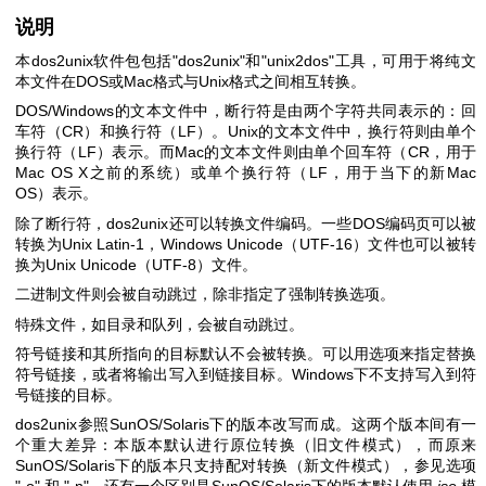
说明
本dos2unix软件包包括
"dos2unix"
和
"unix2dos"
工具，可用于将纯文
本文件在DOS或Mac格式与Unix格式之间相互转换。
DOS/Windows的文本文件中，断行符是由两个字符共同表示的：回
车符（CR）和换行符（LF）。Unix的文本文件中，换行符则由单个
换行符（LF）表示。而Mac的文本文件则由单个回车符（CR，用于
Mac OS X之前的系统）或单个换行符（LF，用于当下的新Mac
OS）表示。
除了断行符，dos2unix还可以转换文件编码。一些DOS编码页可以被
转换为Unix Latin-1，Windows Unicode（UTF-16）文件也可以被转
换为Unix Unicode（UTF-8）文件。
二进制文件则会被自动跳过，除非指定了强制转换选项。
特殊文件，如目录和队列，会被自动跳过。
符号链接和其所指向的目标默认不会被转换。可以用选项来指定替换
符号链接，或者将输出写入到链接目标。Windows下不支持写入到符
号链接的目标。
dos2unix参照SunOS/Solaris下的版本改写而成。这两个版本间有一
个重大差异：本版本默认进行原位转换（旧文件模式），而原来
SunOS/Solaris下的版本只支持配对转换（新文件模式），参见选项