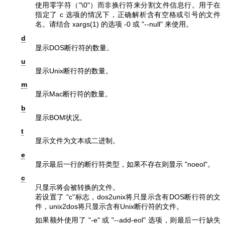
使用零字符（"\0"）而非换行符来分割文件信息行。用于在
指定了 c 选项的情况下，正确解析含有空格或引号的文件
名。请结合
xargs(1)
的选项
-0
或
"--null"
来使用。
d
显示DOS断行符的数量。
u
显示Unix断行符的数量。
m
显示Mac断行符的数量。
b
显示BOM状况。
t
显示文件为文本或二进制。
e
显示最后一行的断行符类型，如果不存在则显示
"noeol"
。
c
只显示将会被转换的文件。
若设置了
"c"
标志，dos2unix将只显示含有DOS断行符的文
件，unix2dos将只显示含有Unix断行符的文件。
如果额外使用了
"-e"
或
"--add-eol"
选项，则最后一行缺失