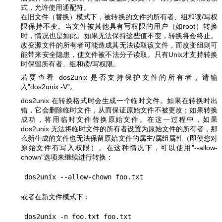
式，允许使用通配符。
在旧文件（替换）模式下，被转换的文件的所有者、组和读/写权
限保持不变。当文件被其他具有写权限的用户（如root）转换
时，情况也是如此。如果无法保持这些值不变，转换将会终止。
改变源文件的所有者可能造成其无法读取该文件，而改变组则可
能带来安全隐患，使文件被不法分子读取。只有Unix才支持转换
时保留所有者、组和读/写权限。
若要查看 dos2unix 是否支持保护文件的所有者，请输
入
"dos2unix -V"
。
dos2unix 在转换格式时会生成一个临时文件。如果在转换时出
错，它会删除临时文件，从而保证原始文件不被更改；如果转换
成功，将用临时文件替换原始文件。在这一过程中，如果
dos2unix 无法将临时文件的所有者设置为原始文件的所有者，那
么新生成的文件也无法保留原始文件的属主/属组属性（即便您对
原始文件有写入权限）。在这种情况下，可以使用
"--allow-
chown"
选项来继续进行转换：
或者在新文件模式下：