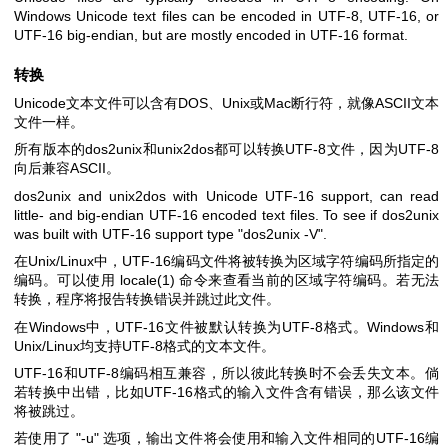
Windows Unicode text files can be encoded in UTF-8, UTF-16, or
UTF-16 big-endian, but are mostly encoded in UTF-16 format.
转换
Unicode文本文件可以含有DOS、Unix或Mac断行符，就像ASCII文本
文件一样。
所有版本的dos2unix和unix2dos都可以转换UTF-8文件，因为UTF-8
向后兼容ASCII。
dos2unix and unix2dos with Unicode UTF-16 support, can read
little- and big-endian UTF-16 encoded text files. To see if dos2unix
was built with UTF-16 support type
"dos2unix -V"
.
在Unix/Linux中，UTF-16编码文件将被转换为区域字符编码所指定的
编码。可以使用
locale(1)
命令来查看当前的区域字符编码。若无法
转换，程序将报告转换错误并跳过此文件。
在Windows中，UTF-16文件被默认转换为UTF-8格式。Windows和
Unix/Linux均支持UTF-8格式的文本文件。
UTF-16和UTF-8编码相互兼容，所以彼此转换时不会丢失文本。倘
若转换中出错，比如UTF-16格式的输入文件含有错误，那么该文件
将被跳过。
若使用了
"-u"
选项，输出文件将会使用和输入文件相同的UTF-16编