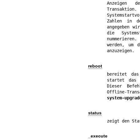
Anzeigen d
Transakti
Systemstartvo
Zahlen in d
angegeben wir
die System
nummerieren.
werden, um d
anzuzeigen.
reboot
bereitet das
startet das 
Dieser Befeh
Offline-Tra
system-upgrad
status
zeigt den Sta
_execute