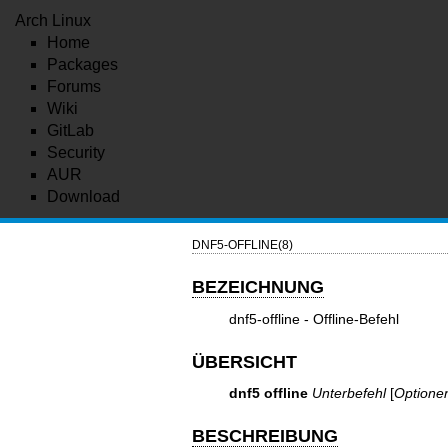
Arch Linux
Home
Packages
Forums
Wiki
GitLab
Security
AUR
Download
DNF5-OFFLINE(8)
BEZEICHNUNG
dnf5-offline - Offline-Befehl
ÜBERSICHT
dnf5 offline
Unterbefehl
[
Optione
BESCHREIBUNG