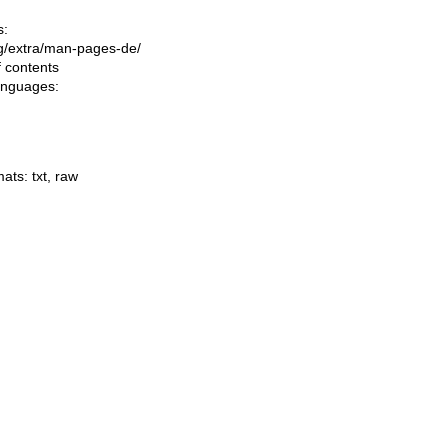
s:
ing/extra/man-pages-de/
f contents
languages:
mats:
txt
,
raw