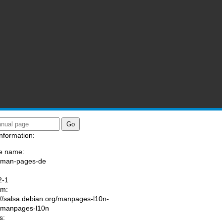
nformation:
e name:
/man-pages-de
:
2-1
am:
://salsa.debian.org/manpages-l10n-
/manpages-l10n
s: