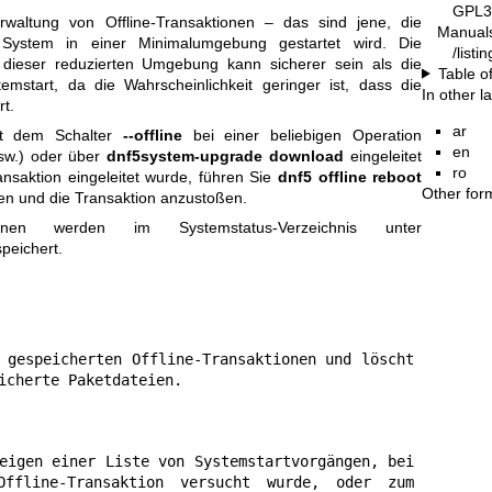
GPL3
waltung von Offline-Transaktionen – das sind jene, die
Manual
System in einer Minimalumgebung gestartet wird. Die
/list
 dieser reduzierten Umgebung kann sicherer sein als die
Table o
start, da die Wahrscheinlichkeit geringer ist, dass die
In other 
rt.
ar
mit dem Schalter
--offline
bei einer beliebigen Operation
en
w.) oder über
dnf5system-upgrade download
eingeleitet
ro
nsaktion eingeleitet wurde, führen Sie
dnf5 offline reboot
Other for
en und die Transaktion anzustoßen.
ionen werden im Systemstatus-Verzeichnis unter
peichert.
 gespeicherten Offline-Transaktionen und löscht 
icherte Paketdateien.
eigen einer Liste von Systemstartvorgängen, bei 
ffline-Transaktion versucht wurde, oder zum 