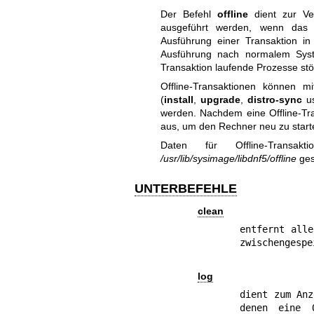
Der Befehl
offline
dient zur Ver
ausgeführt werden, wenn das 
Ausführung einer Transaktion in
Ausführung nach normalem System
Transaktion laufende Prozesse stö
Offline-Transaktionen können 
(
install
,
upgrade
,
distro-sync
us
werden. Nachdem eine Offline-Tra
aus, um den Rechner neu zu start
Daten für Offline-Transakt
/usr/lib/sysimage/libdnf5/offline
ges
UNTERBEFEHLE
clean
entfernt alle
zwischengespe
log
dient zum Anz
denen eine O