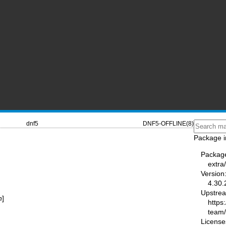
dnf5
DNF5-OFFLINE(8)
Package i
Packag
extra
Version
4.30.
Upstre
n
]
https
team
License