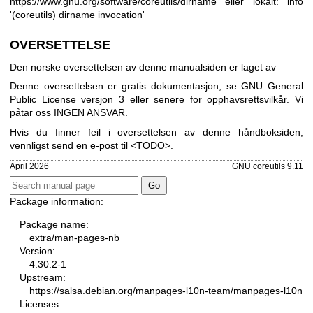
https://www.gnu.org/software/coreutils/dirname
eller lokalt: info
'(coreutils) dirname invocation'
OVERSETTELSE
Den norske oversettelsen av denne manualsiden er laget av
Denne oversettelsen er gratis dokumentasjon; se
GNU General
Public License versjon 3
eller senere for opphavsrettsvilkår. Vi
påtar oss INGEN ANSVAR.
Hvis du finner feil i oversettelsen av denne håndboksiden,
vennligst send en e-post til <TODO>.
April 2026
GNU coreutils 9.11
Package information:
Package name:
extra/man-pages-nb
Version:
4.30.2-1
Upstream:
https://salsa.debian.org/manpages-l10n-team/manpages-l10n
Licenses: