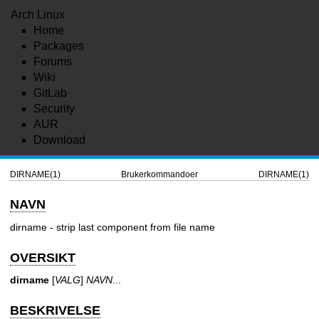
Arch Linux
Home
Packages
Forums
Wiki
GitLab
Security
AUR
Download
DIRNAME(1)
Brukerkommandoer
DIRNAME(1)
NAVN
dirname - strip last component from file name
OVERSIKT
dirname
[
VALG
]
NAVN
...
BESKRIVELSE