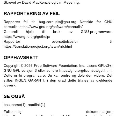
Skrevet av David MacKenzie og Jim Meyering.
RAPPORTERING AV FEIL
Rapporter feil til: bug-coreutils@gnu.org
Nettside for GNU
coreutils:
https://www.gnu.org/software/coreutils/
Generell hjelp til bruk av GNU-programvare:
https://www.gnu.org/gethelp/
Rapporter oversettelsesfeil til
https://translationproject.org/team/nb.html
OPPHAVSRETT
Copyright © 2026 Free Software Foundation, Inc. Lisens GPLv3+:
GNU GPL versjon 3 eller senere
https://gnu.org/licenses/gpl.html
.
Dette er fri programvare. Du kan endre og dele den videre. Det
stilles INGEN GARANTI, i den grad dette tillates av gjeldende
lovverk.
SE OGSÅ
basename(1)
,
readlink(1)
Fullstendig dokumentasjon: