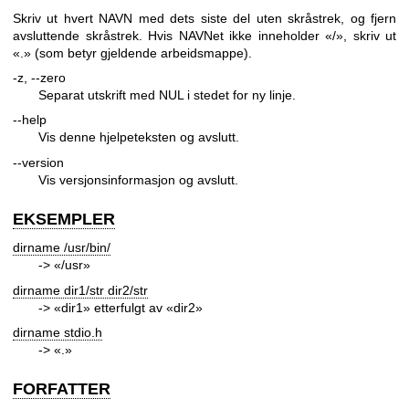
Skriv ut hvert NAVN med dets siste del uten skråstrek, og fjern
avsluttende skråstrek. Hvis NAVNet ikke inneholder «/», skriv ut
«.» (som betyr gjeldende arbeidsmappe).
-z, --zero
Separat utskrift med NUL i stedet for ny linje.
--help
Vis denne hjelpeteksten og avslutt.
--version
Vis versjonsinformasjon og avslutt.
EKSEMPLER
dirname /usr/bin/
-> «/usr»
dirname dir1/str dir2/str
-> «dir1» etterfulgt av «dir2»
dirname stdio.h
-> «.»
FORFATTER