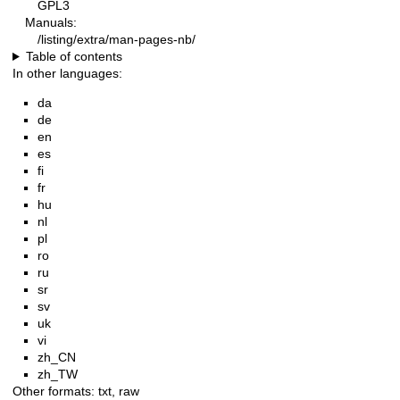
GPL3
Manuals:
/listing/extra/man-pages-nb/
Table of contents
In other languages:
da
de
en
es
fi
fr
hu
nl
pl
ro
ru
sr
sv
uk
vi
zh_CN
zh_TW
Other formats:
txt
,
raw