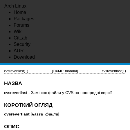
Arch Linux
Home
Packages
Forums
Wiki
GitLab
Security
AUR
Download
cvsrevertlast(1)
[FIXME: manual]
cvsrevertlast(1)
НАЗВА
cvsrevertlast - Замінює файли у CVS на попередні версії
КОРОТКИЙ ОГЛЯД
cvsrevertlast
[
назва_файла
]
ОПИС