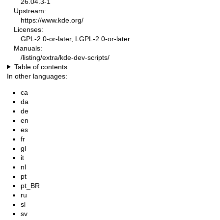
26.04.3-1
Upstream:
https://www.kde.org/
Licenses:
GPL-2.0-or-later, LGPL-2.0-or-later
Manuals:
/listing/extra/kde-dev-scripts/
Table of contents
In other languages:
ca
da
de
en
es
fr
gl
it
nl
pt
pt_BR
ru
sl
sv