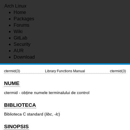
Arch Linux
Home
Packages
Forums
Wiki
GitLab
Security
AUR
Download
ctermid(3)
Library Functions Manual
ctermid(3)
NUME
ctermid - obține numele terminalului de control
BIBLIOTECA
Biblioteca C standard (
libc
,
-lc
)
SINOPSIS