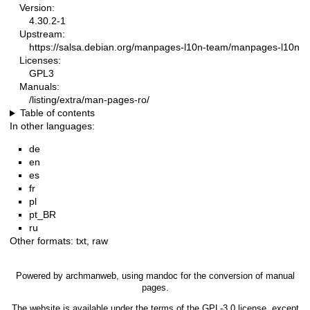
Version:
4.30.2-1
Upstream:
https://salsa.debian.org/manpages-l10n-team/manpages-l10n
Licenses:
GPL3
Manuals:
/listing/extra/man-pages-ro/
Table of contents
In other languages:
de
en
es
fr
pl
pt_BR
ru
Other formats:
txt
,
raw
Powered by
archmanweb
, using
mandoc
for the conversion of manual
pages.
The website is available under the terms of the
GPL-3.0
license, except