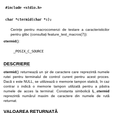
#include <stdio.h>
char *ctermid(char *
s
);
Cerințe pentru macrocomenzi de testare a caracteristicilor
pentru glibc (consultați
feature_test_macros(7)
):
ctermid
():
    _POSIX_C_SOURCE
DESCRIERE
ctermid
() returnează un șir de caractere care reprezintă numele
rutei pentru terminalul de control curent pentru acest proces.
Dacă
s
este NULL, se utilizează o memorie tampon statică, în caz
contrar
s
indică o memorie tampon utilizată pentru a păstra
numele de acces la terminal. Constanta simbolică
L_ctermid
reprezintă numărul maxim de caractere din numele de rută
returnat.
VALOAREA RETURNATĂ