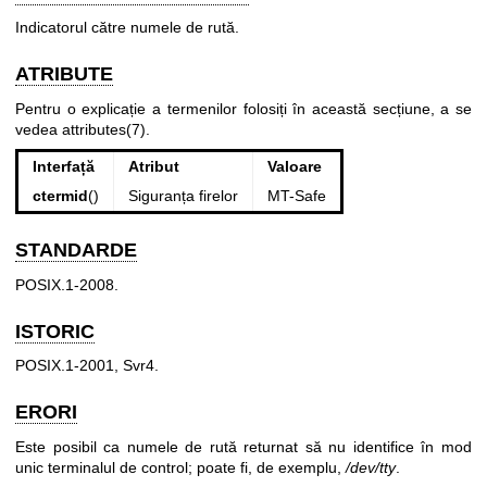
Indicatorul către numele de rută.
ATRIBUTE
Pentru o explicație a termenilor folosiți în această secțiune, a se
vedea
attributes(7)
.
Interfață
Atribut
Valoare
ctermid
()
Siguranța firelor
MT-Safe
STANDARDE
POSIX.1-2008.
ISTORIC
POSIX.1-2001, Svr4.
ERORI
Este posibil ca numele de rută returnat să nu identifice în mod
unic terminalul de control; poate fi, de exemplu,
/dev/tty
.