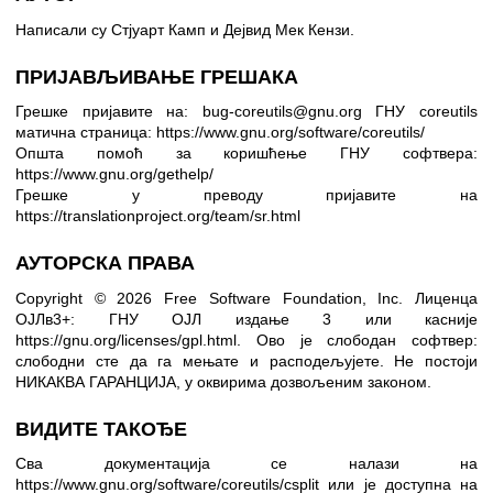
Написали су Стјуарт Камп и Дејвид Мек Кензи.
ПРИЈАВЉИВАЊЕ ГРЕШАКА
Грешке пријавите на: bug-coreutils@gnu.org
ГНУ coreutils
матична страница:
https://www.gnu.org/software/coreutils/
Општа помоћ за коришћење ГНУ софтвера:
https://www.gnu.org/gethelp/
Грешке у преводу пријавите на
https://translationproject.org/team/sr.html
АУТОРСКА ПРАВА
Copyright © 2026 Free Software Foundation, Inc. Лиценца
ОЈЛв3+: ГНУ ОЈЛ издање 3 или касније
https://gnu.org/licenses/gpl.html
.
Ово је слободан софтвер:
слободни сте да га мењате и расподељујете. Не постоји
НИКАКВА ГАРАНЦИЈА, у оквирима дозвољеним законом.
ВИДИТЕ ТАКОЂЕ
Сва документација се налази на
https://www.gnu.org/software/coreutils/csplit
или је доступна на