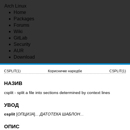
Arch Linux
Home
Packages
Forums
Wiki
GitLab
Security
AUR
Download
CSPLIT(1)
Корисничке наредбе
CSPLIT(1)
НАЗИВ
csplit - split a file into sections determined by context lines
УВОД
csplit
[
ОПЦИЈА
]...
ДАТОТЕКА ШАБЛОН
...
ОПИС