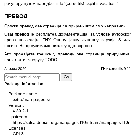
рачунару путем наредбе „info '(coreutils) csplit invocation'“
ПРЕВОД
Српски превод ове странице са приручником смо направили
Овај превод је бесплатна документација; за услове ауторског
права погледајте
ГНУ Општу јавну лиценцу верзије 3
или
новије. Не преузимамо никакву одговорност.
Ако пронађете грешке у преводу ове странице приручника,
пошаљите е-поруку TODO.
Априла 2026
ГНУ coreutils 9.11
Package information:
Package name:
extra/man-pages-sr
Version:
4.30.2-1
Upstream:
https://salsa.debian.org/manpages-l10n-team/manpages-l10n
Licenses:
GPL3