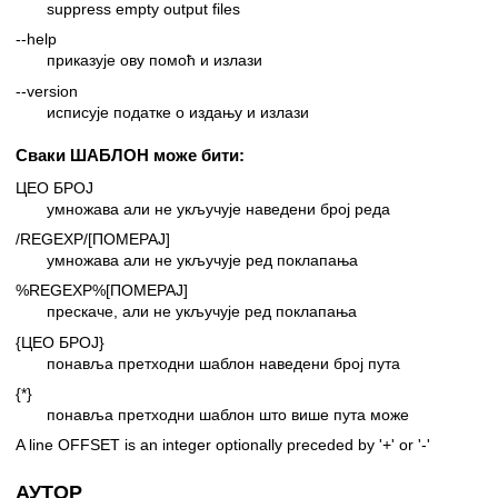
suppress empty output files
--help
приказује ову помоћ и излази
--version
исписује податке о издању и излази
Сваки ШАБЛОН може бити:
ЦЕО БРОЈ
умножава али не укључује наведени број реда
/REGEXP/[ПОМЕРАЈ]
умножава али не укључује ред поклапања
%REGEXP%[ПОМЕРАЈ]
прескаче, али не укључује ред поклапања
{ЦЕО БРОЈ}
понавља претходни шаблон наведени број пута
{*}
понавља претходни шаблон што више пута може
A line OFFSET is an integer optionally preceded by '+' or '-'
АУТОР