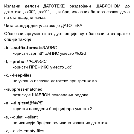
Излазни делови ДАТОТЕКЕ раздвојени ШАБЛОНОМ до
датотека „xx00“, „xx01“, ..., и број излазних бајтова сваког дела
на стандардни излаз.
Чита стандардни улаз ако је ДАТОТЕКА -
Обавезни аргументи за дуге опције су обавезни и за кратке
опције такође.
-b, --suffix-format=
ЗАПИС
користи „sprintf“ ЗАПИС уместо %02d
-f, --prefix=
ПРЕФИКС
користи ПРЕФИКС уместо „xx“
-k, --keep-files
не уклања излазне датотеке при грешкама
--suppress-matched
потискује ШАБЛОН поклапања редова
-n, --digits=
ЦИФРЕ
користи наведени број цифара уместо 2
-s, --quiet, --silent
не исписује бројеве величина излазних датотека
-z, --elide-empty-files