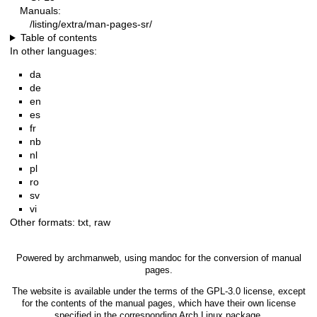
Manuals:
/listing/extra/man-pages-sr/
Table of contents
In other languages:
da
de
en
es
fr
nb
nl
pl
ro
sv
vi
Other formats:
txt
,
raw
Powered by
archmanweb
, using
mandoc
for the conversion of manual
pages.
The website is available under the terms of the
GPL-3.0
license, except
for the contents of the manual pages, which have their own license
specified in the corresponding Arch Linux package.