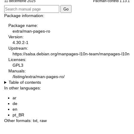
11 decembrie 2025
Pacman-contrib 1.13.1
Package information:
Package name:
extra/man-pages-ro
Version:
4.30.2-1
Upstream:
https://salsa.debian.org/manpages-l10n-team/manpages-l10n
Licenses:
GPL3
Manuals:
/listing/extra/man-pages-ro/
Table of contents
In other languages:
ar
de
en
pt_BR
Other formats:
txt
,
raw