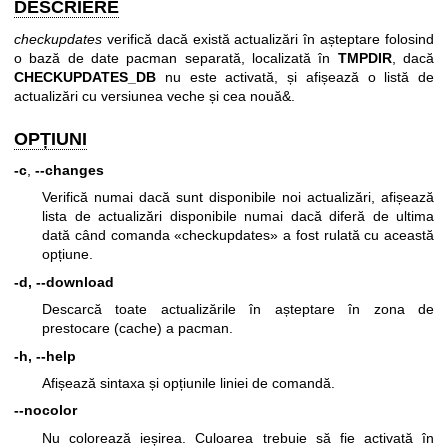
DESCRIERE
checkupdates
verifică dacă există actualizări în așteptare folosind
o bază de date pacman separată, localizată în
TMPDIR
, dacă
CHECKUPDATES_DB
nu este activată, și afișează o listă de
actualizări cu versiunea veche și cea nouă&.
OPȚIUNI
-c
,
--changes
Verifică numai dacă sunt disponibile noi actualizări, afișează
lista de actualizări disponibile numai dacă diferă de ultima
dată când comanda «checkupdates» a fost rulată cu această
opțiune.
-d, --download
Descarcă toate actualizările în așteptare în zona de
prestocare (cache) a pacman.
-h, --help
Afișează sintaxa și opțiunile liniei de comandă.
--nocolor
Nu colorează ieșirea. Culoarea trebuie să fie activată în