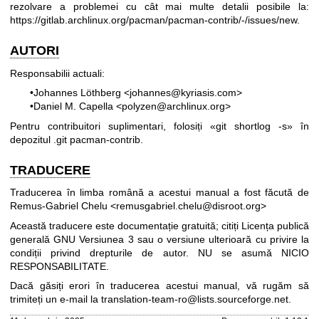
rezolvare a problemei cu cât mai multe detalii posibile la:
https://gitlab.archlinux.org/pacman/pacman-contrib/-/issues/new
.
AUTORI
Responsabilii actuali:
•Johannes Löthberg <johannes@kyriasis.com>
•Daniel M. Capella <polyzen@archlinux.org>
Pentru contribuitori suplimentari, folosiți «git shortlog -s» în
depozitul .git pacman-contrib.
TRADUCERE
Traducerea în limba română a acestui manual a fost făcută de
Remus-Gabriel Chelu <remusgabriel.chelu@disroot.org>
Această traducere este documentație gratuită; citiți
Licența publică
generală GNU Versiunea 3
sau o versiune ulterioară cu privire la
condiții privind drepturile de autor. NU se asumă NICIO
RESPONSABILITATE.
Dacă găsiți erori în traducerea acestui manual, vă rugăm să
trimiteți un e-mail la
translation-team-ro@lists.sourceforge.net
.