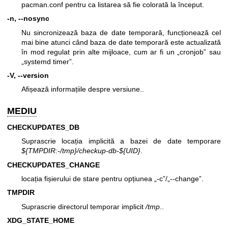
pacman.conf pentru ca listarea să fie colorată la început.
-n, --nosync
Nu sincronizează baza de date temporară, funcționează cel
mai bine atunci când baza de date temporară este actualizată
în mod regulat prin alte mijloace, cum ar fi un „cronjob” sau
„systemd timer”.
-V, --version
Afișează informațiile despre versiune..
MEDIU
CHECKUPDATES_DB
Suprascrie locația implicită a bazei de date temporare
${TMPDIR:-/tmp}/checkup-db-${UID}
.
CHECKUPDATES_CHANGE
locația fișierului de stare pentru opțiunea „-c”/„--change”.
TMPDIR
Suprascrie directorul temporar implicit
/tmp
..
XDG_STATE_HOME