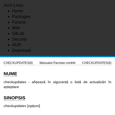
Arch Linux
Home
Packages
Forums
Wiki
GitLab
Security
AUR
Download
CHECKUPDATES(8)
Manualul Pacman-contrib
CHECKUPDATES(8)
NUME
checkupdates - afișează în siguranță o listă de actualizări în
așteptare
SINOPSIS
checkupdates
[opțiuni]