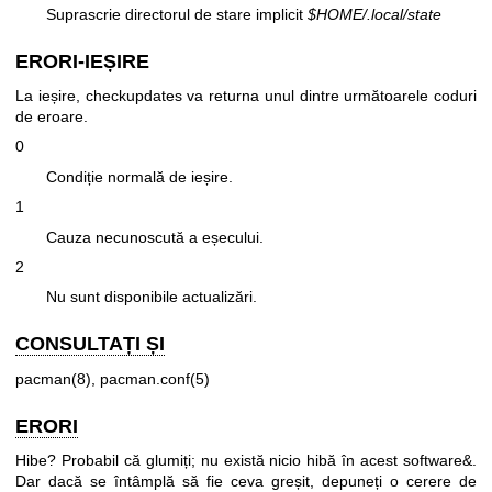
Suprascrie directorul de stare implicit
$HOME/.local/state
ERORI-IEȘIRE
La ieșire, checkupdates va returna unul dintre următoarele coduri
de eroare.
0
Condiție normală de ieșire.
1
Cauza necunoscută a eșecului.
2
Nu sunt disponibile actualizări.
CONSULTAȚI ȘI
pacman(8)
,
pacman.conf(5)
ERORI
Hibe? Probabil că glumiți; nu există nicio hibă în acest software&.
Dar dacă se întâmplă să fie ceva greșit, depuneți o cerere de