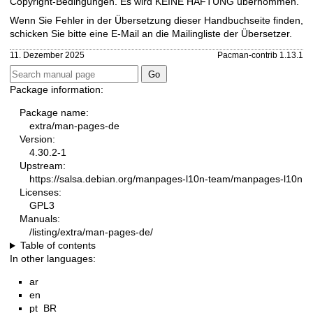
Copyright-Bedingungen. Es wird KEINE HAFTUNG übernommen.
Wenn Sie Fehler in der Übersetzung dieser Handbuchseite finden,
schicken Sie bitte eine E-Mail an die
Mailingliste der Übersetzer
.
11. Dezember 2025
Pacman-contrib 1.13.1
Package information:
Package name:
extra/man-pages-de
Version:
4.30.2-1
Upstream:
https://salsa.debian.org/manpages-l10n-team/manpages-l10n
Licenses:
GPL3
Manuals:
/listing/extra/man-pages-de/
Table of contents
In other languages:
ar
en
pt_BR