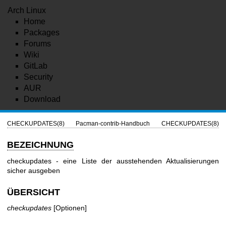
Arch Linux
Home
Packages
Forums
Wiki
GitLab
Security
AUR
Download
CHECKUPDATES(8)
Pacman-contrib-Handbuch
CHECKUPDATES(8)
BEZEICHNUNG
checkupdates - eine Liste der ausstehenden Aktualisierungen
sicher ausgeben
ÜBERSICHT
checkupdates
[Optionen]