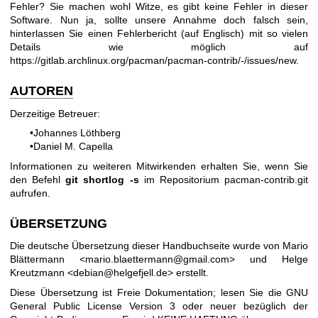
Fehler? Sie machen wohl Witze, es gibt keine Fehler in dieser
Software. Nun ja, sollte unsere Annahme doch falsch sein,
hinterlassen Sie einen Fehlerbericht (auf Englisch) mit so vielen
Details wie möglich auf
https://gitlab.archlinux.org/pacman/pacman-contrib/-/issues/new
.
AUTOREN
Derzeitige Betreuer:
•
Johannes Löthberg
•
Daniel M. Capella
Informationen zu weiteren Mitwirkenden erhalten Sie, wenn Sie
den Befehl
git shortlog -s
im Repositorium pacman-contrib.git
aufrufen.
ÜBERSETZUNG
Die deutsche Übersetzung dieser Handbuchseite wurde von Mario
Blättermann <mario.blaettermann@gmail.com> und Helge
Kreutzmann <debian@helgefjell.de> erstellt.
Diese Übersetzung ist Freie Dokumentation; lesen Sie die
GNU
General Public License Version 3
oder neuer bezüglich der