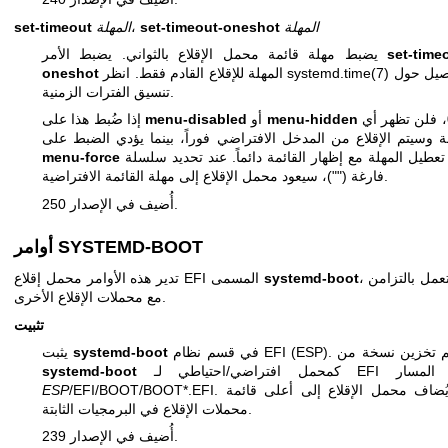
المهلة
set-timeout-oneshot
،
المهلة
set-timeout
set-time
يضبط مهلة قائمة محمل الإقلاع بالثواني. يضبط الأمر
لتفاصيل حول
systemd.time(7)
المهلة للإقلاع القادم فقط. انظر
oneshot
تنسيق الفترات الزمنية.
، فلن تظهر أي
menu-hidden
أو
menu-disabled
إذا ضُبط هذا على
ة وسيتم الإقلاع من المدخل الافتراضي فوراً، بينما يؤدي الضبط على
إلى تعطيل المهلة مع إظهار القائمة دائماً. عند تحديد سلسلة
menu-force
فارغة ("")، سيعود محمل الإقلاع إلى مهلة القائمة الافتراضية.
أُضيف في الإصدار 250.
أوامر SYSTEMD-BOOT
، ولا تعمل بالتزامن
systemd-boot
تدير هذه الأوامر محمل إقلاع EFI المسمى
مع محملات الإقلاع الأخرى.
تثبيت
نظام EFI (ESP). سيتم تخزين نسخة من
systemd-boot
يثبت
ي/احتياطي لـ EFI في المسار
systemd-boot
/EFI/BOOT/BOOT*.EFI. ثم يُضاف محمل الإقلاع إلى أعلى قائمة
ESP
محملات الإقلاع في البرمجيات الثابتة.
أُضيف في الإصدار 239.