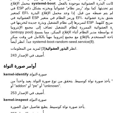
. إذا كانت البذرة العشوائية موجودة بالفعل
systemd-boot
محمل الإقلاع
في ESP فسيتم تحديثها. كما يولد "رمز نظام" عشوائياً ويخزنه بشكل دائم
كمتغير EFI، إذا لم يتم ضبطه من قبل. إذا وجد محمل الإقلاع البذرة
العشوائية في ESP ورمز النظام في متغير EFI، فسيشتق بذرة عشوائية
لتمريرها إلى نظام التشغيل وبذرة جديدة لتخزينها في ESP من مزيج كليهما.
رة العشوائية الممررة لنظام التشغيل تضاف إلى مجمع الإنتروبيا
(entropy pool) للنواة بواسطة مدير النظام أثناء الإقلاع المبكر، مما يسمح
حة المستخدم بالإقلاع مع مجمع إنتروبيا مهيأ بالكامل في وقت مبكر
.
systemd-boot-random-seed.service(8)
جداً. انظر أيضاً
[3] لمزيد من المعلومات.
انظر
البذور العشوائية
أُضيف في الإصدار 243.
أوامر صورة النواة
صورة-النواة
kernel-identify
يأخذ صورة نواة كوسييط. يتحقق من نوع صورة النواة. يعيد واحداً من "uki"
أو "addon" أو "pe" أو "unknown".
أُضيف في الإصدار 253.
صورة-النواة
kernel-inspect
يأخذ صورة نواة كوسييط. يطبع تفاصيل حول الصورة.