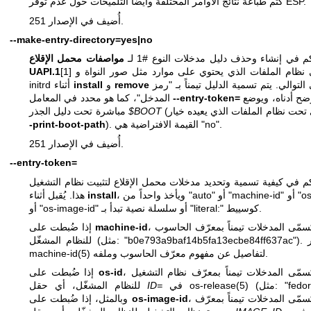
كتم طباعة نتائج الأوامر المختلفة وأيضاً التلميحات حول عدم توفر ESP.
أُضيف في الإصدار 251.
--make-entry-directory=yes|no
م في إنشاء وحذف دليل مدخلات النوع #1 لـ
مواصفات محمل الإقلاع
[1] على نظام الملفات الذي يحتوي على موارد مثل صور النواة و
UAPI.1
على التوالي. يتم تسمية الدليل تيمناً بـ "رمز
remove
و
install
initrd أثناء
الموضح أدناه، ويوضع
--entry-token=
المدخل"، كما هو محدد في المعامل
$BOOT
مباشرة تحت دليل الجذر
). القيمة الافتراضية هي "no".
-print-boot-path
أُضيف في الإصدار 251.
--entry-token=
م في كيفية تسمية وتحديد مدخلات محمل الإقلاع لتثبيت نظام التشغيل
، ويأخذ واحداً من "auto" أو "machine-id" أو "os-id"
install
هذا. يُقبل أثناء
أو "os-image-id" أو سلسلة نصية تبدأ بـ "literal:" كوسييط.
، فستُسمّى المدخلات تيمناً بمعرّف الحاسوب
machine-id
إذا ضُبطت على
b0e"). انظر
لتفاصيل عن مفهوم معرّف الحاسوب وملفه.
machine-id(5)
، فستُسمّى المدخلات تيمناً بمعرّف نظام التشغيل
os-id
إذا ضُبطت على
(مثل: "fedora").
os-release(5)
في
ID=
للنظام المشغّل، أي حقل
، فستُسمّى المدخلات تيمناً بمعرّف
os-image-id
وبالمثل، إذا ضُبطت على