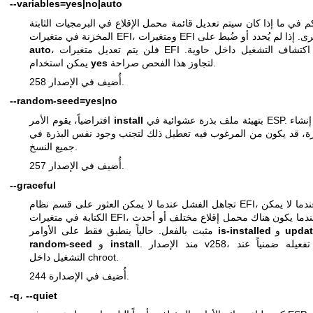
--variables=yes|no|auto
م في ما إذا كان سيتم تعديل قائمة محمل الإقلاع في البرمجيات الثابتة
ي متغيرات EFI، ومتغيرات EFI الأخرى. إذا لم يُحدد أو ضُبط على
، فلن يتم تعديل متغيرات EFI عند اكتشاف التشغيل داخل حاوية.
auto
لتجاوز هذا الفحص صراحة.
yes
يمكن استخدام
أُضيف في الإصدار 258.
--random-seed=yes|no
بتهيئة ملف بذرة عشوائية في ESP. عند إنشاء
install
افتراضياً، يقوم الأمر
، قد يكون من المرغوب فيه تعطيل ذلك لتجنب وجود نفس البذرة في
جميع النسخ.
أُضيف في الإصدار 257.
--graceful
تجاهل الفشل عندما لا يمكن العثور على قسم نظام EFI، أو عندما لا يمكن
الكتابة في متغيرات EFI، أو عندما يكون هناك محمل إقلاع مختلف أو أحدث
upda
و
is-installed
مثبت بالفعل. حالياً ينطبق فقط على الأوامر
. منذ الإصدار v258، يتم تفعيله ضمنياً عند
install
و
random-seed
التشغيل داخل chroot.
أُضيف في الإصدارة 244.
-q
،
--quiet