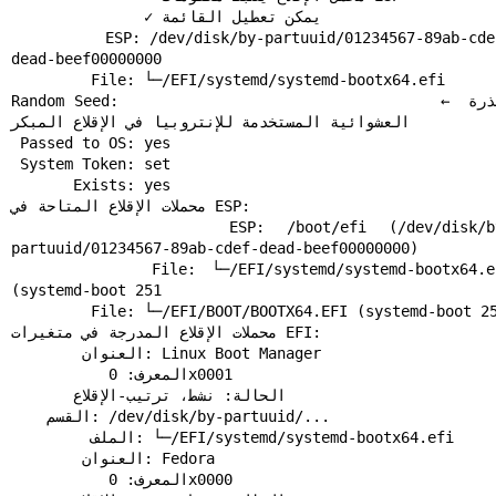
               ✓ يمكن تعطيل القائمة

          ESP: /dev/disk/by-partuuid/01234567-89ab-cdef-
dead-beef00000000

         File: └─/EFI/systemd/systemd-bootx64.efi

Random Seed:                                 ← البذرة 
العشوائية المستخدمة للإنتروبيا في الإقلاع المبكر

 Passed to OS: yes

 System Token: set

       Exists: yes

محملات الإقلاع المتاحة في ESP:

          ESP: /boot/efi (/dev/disk/by-
partuuid/01234567-89ab-cdef-dead-beef00000000)

         File: └─/EFI/systemd/systemd-bootx64.efi 
(systemd-boot 251

         File: └─/EFI/BOOT/BOOTX64.EFI (systemd-boot 251

محملات الإقلاع المدرجة في متغيرات EFI:

        العنوان: Linux Boot Manager

           المعرف: 0x0001

       الحالة: نشط، ترتيب-الإقلاع

    القسم: /dev/disk/by-partuuid/...

         الملف: └─/EFI/systemd/systemd-bootx64.efi

        العنوان: Fedora

           المعرف: 0x0000
