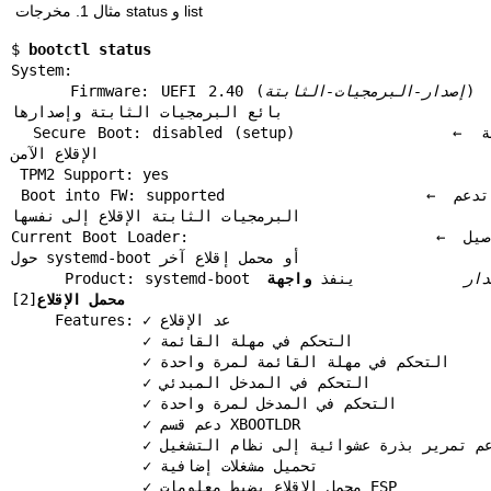
مثال 1. مخرجات status و list
$ 
bootctl status
System:

)  
إصدار-البرمجيات-الثابتة
     Firmware: UEFI 2.40 (
بائع البرمجيات الثابتة وإصدارها

  Secure Boot: disabled (setup)              ← حالة 
الإقلاع الآمن

 TPM2 Support: yes

 Boot into FW: supported                     ← هل تدعم 
البرمجيات الثابتة الإقلاع إلى نفسها

Current Boot Loader:                         ← تفاصيل 
حول systemd-boot أو محمل إقلاع آخر

دار
            ينفذ 
واجهة 
      Product: systemd-boot 
محمل الإقلاع
[2]

     Features: ✓ عد الإقلاع

               ✓ التحكم في مهلة القائمة

               ✓ التحكم في مهلة القائمة لمرة واحدة

               ✓ التحكم في المدخل المبدئي

               ✓ التحكم في المدخل لمرة واحدة

               ✓ دعم قسم XBOOTLDR

               ✓ دعم تمرير بذرة عشوائية إلى نظام التشغيل

               ✓ تحميل مشغلات إضافية

               ✓ محمل الإقلاع يضبط معلومات ESP
