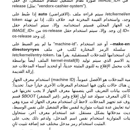
في os-
IMAGE_ID=
صورة نظام التشغيل للنظام المشغّل، أي حقل
release (مثل: "vendorx-cashier-system").
(الافتراضي)، سيتم قراءة ملف /etc/kernel/entry-
auto
إذا ضُبط على
token إن وجد، واستخدام القيمة المخزنة فيه. خلاف ذلك، إذا تم تهيئة
ف الجهاز المحلي فسيتم استخدامه. وإلا، سيتم استخدام حقل
ID=
من os-release إن وجد. وإلا، سيتم استخدام حقل
IMAGE_ID=
os-release إن وجد.
--make-en
ما لم يتم الضبط على "machine-id"، أو عند استخدام
فإن سلسلة الرمز المختارة تُكتب في ملف
directory=yes
/etc/kernel/entry-token، لضمان استخدامها للمدخلات المستقبلية. يقرأ هذا
لتحديد الاسم الذي سيتم توليد
kernel-install(8)
الملف أيضاً بواسطة
ات محمل الإقلاع به للنوى المثبتة حديثاً، أو لتحديد أسماء المدخلات عند
إزالة القديمة.
استخدام معرف الجهاز (machine ID) لتسمية المدخلات هو الأفضل عموماً،
 هناك حالات يكون فيها استخدام المعرفات الأخرى خياراً جيداً. تحديداً:
كانت بيانات التعريف التي يتضمنها معرف الجهاز لا يجب تخزينها في
(غير المشفر)، أو إذا كان المعرف سيولد عند أول إقلاع وغير
$BOOT
قسم
ف عند تجهيز المدخلات. لاحظ أن استخدام معرف الجهاز له ميزة وهي
نية تعايش عدة تثبيتات متوازية لنفس نظام التشغيل على نفس الوسيط،
ديث مدخلاتها بشكل مستقل. عند استخدام معرف آخر، ستحاول
بيتات المتوازية استخدام نفس اسم المدخل، ولدعم ذلك يجب على
المثبت استخدام رمز مدخل مختلف عند إضافة تثبيت ثانٍ.