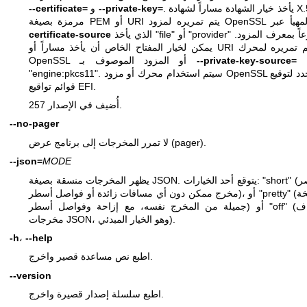
. يأخذ خيار الشهادة مساراً لشهادة X.509
--private-key=
و
--certificate=
الذي يأخذ "file" أو "provider" متبوعاً بمعرف المزود.
certificate-source
يمكن لخيار المفتاح الخاص أن يأخذ مساراً أو URI سيتم تمريره لمحرك
مثل
--private-key-source=
OpenSSL أو المزود الموصوف بـ
"engine:pkcs11". سيتم استخدام محرك أو مزود OpenSSL المحدد لتوقيع
قوائم تواقيع EFI.
أُضيف في الإصدار 257.
--no-pager
لا تمرر المخرجات إلى برنامج عرض (pager).
--json=
MODE
يظهر المخرجات منسقة بصيغة JSON. يتوقع أحد الخيارات: "short" (لأقصر
مخرج ممكن دون أي مسافات زائدة أو فواصل أسطر)، أو "pretty" (لنسخة
جميلة من المخرج نفسه، مع إزاحة وفواصل أسطر) أو "off" (لإيقاف
مخرجات JSON، وهو الخيار المبدئي).
-h
،
--help
اطبع نص مساعدة قصير واخرج.
--version
اطبع سلسلة إصدار قصيرة واخرج.