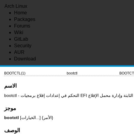
Arch Linux
Home
Packages
Forums
Wiki
GitLab
Security
AUR
Download
BOOTCTL(1)
bootctl
BOOTCT
الاسم
bootctl - التحكم في إعدادات إقلاع برمجيات EFI الثابتة وإدارة محمل الإقلاع
موجز
[الخيارات...] {الأمر}
bootctl
الوصف