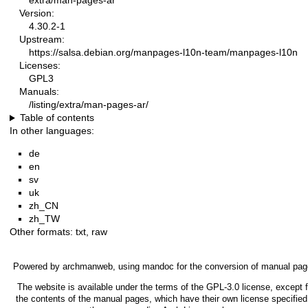
extra/man-pages-ar
Version:
4.30.2-1
Upstream:
https://salsa.debian.org/manpages-l10n-team/manpages-l10n
Licenses:
GPL3
Manuals:
/listing/extra/man-pages-ar/
Table of contents
In other languages:
de
en
sv
uk
zh_CN
zh_TW
Other formats:
txt
,
raw
Powered by
archmanweb
, using
mandoc
for the conversion of manual pag
The website is available under the terms of the
GPL-3.0
license, except f
the contents of the manual pages, which have their own license specified