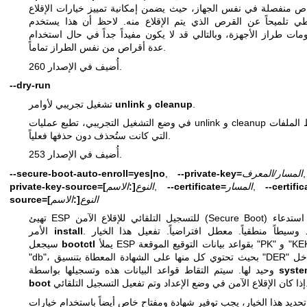
ص منفصلة في نفس الجهاز، حيث يضمن إمكانية تمييز خيارات الإقلاع
ي تلميحاً عن القرص الذي يتم الإقلاع منه. لاحظ أن هذا يستخدم
مات طراز الأجهزة، وبالتالي قد لا يكون مفيداً جداً في حال استخدام
عدة أقراص من نفس الطراز تماماً.
أُضيف في الإصدار 260.
--dry-run
.
cleanup
و
unlink
تشغيل تجريبي لأوامر
في وضع التشغيل التجريبي، تطبع عمليات unlink و cleanup فقط الملفات
التي كانت ستُحذف دون حذفها فعلياً.
أُضيف في الإصدار 253.
المسار/المعرف
--private-key=
,
--secure-boot-auto-enroll=yes|no
--certific
,
المسار
--certificate=
,
النوع
[:
الاسم
]
private-key-source=
النوع
[:
الاسم
]
source=
تهيئ ESP للتسجيل التلقائي للإقلاع الآمن (Secure Boot) عند استدعاء
. يأخذ وسيطاً منطقياً. معطل افتراضياً. تفعيل هذا الخيار
install
الأمر
يملأ ESP بقواعد بيانات التوقيع الموقعة "PK" و "KEK" و
bootctl
سيجعل
"db"، بحيث تحتوي كل منها على الشهادة المعطاة بتنسيق "DER" كمدخل
syste
وحيد لها. سيتم التقاط قواعد البيانات هذه وتسجيلها بواسطة
عداد وتم تفعيل التسجيل التلقائي.
boot
تحديد هذا الخيار، يجب توفير شهادة ومفتاح خاص أيضاً باستخدام خيارات