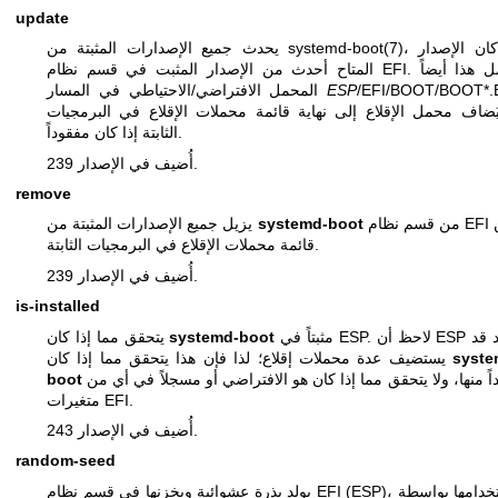
update
، إذا كان الإصدار
systemd-boot(7)
يحدث جميع الإصدارات المثبتة من
المتاح أحدث من الإصدار المثبت في قسم نظام EFI. يشمل هذا أيضاً
/EFI/BOOT/BOOT*.E
ESP
المحمل الافتراضي/الاحتياطي في المسار
ُضاف محمل الإقلاع إلى نهاية قائمة محملات الإقلاع في البرمجيات
الثابتة إذا كان مفقوداً.
أُضيف في الإصدار 239.
remove
من قسم نظام EFI ومن
systemd-boot
يزيل جميع الإصدارات المثبتة من
قائمة محملات الإقلاع في البرمجيات الثابتة.
أُضيف في الإصدار 239.
is-installed
مثبتاً في ESP. لاحظ أن ESP واحد قد
systemd-boot
يتحقق مما إذا كان
syste
يستضيف عدة محملات إقلاع؛ لذا فإن هذا يتحقق مما إذا كان
واحداً منها، ولا يتحقق مما إذا كان هو الافتراضي أو مسجلاً في أي من
boot
متغيرات EFI.
أُضيف في الإصدار 243.
random-seed
يولد بذرة عشوائية ويخزنها في قسم نظام EFI (ESP)، لاستخدامها بواسطة