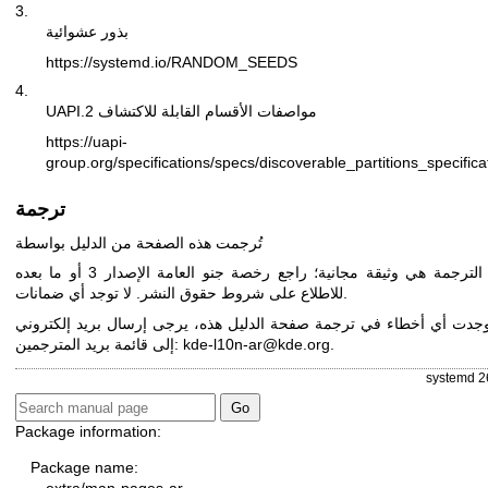
3.
بذور عشوائية
https://systemd.io/RANDOM_SEEDS
4.
UAPI.2 مواصفات الأقسام القابلة للاكتشاف
https://uapi-
group.org/specifications/specs/discoverable_partitions_specifica
ترجمة
تُرجمت هذه الصفحة من الدليل بواسطة
الترجمة هي وثيقة مجانية؛ راجع
رخصة جنو العامة الإصدار 3
أو ما بعده
للاطلاع على شروط حقوق النشر. لا توجد أي ضمانات.
وجدت أي أخطاء في ترجمة صفحة الدليل هذه، يرجى إرسال بريد إلكتروني
.
kde-l10n-ar@kde.org
إلى قائمة بريد المترجمين:
systemd 2
Package information:
Package name: