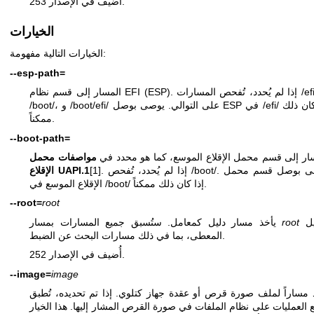
أُضيف في الإصدار 253.
الخيارات
الخيارات التالية مفهومة:
--esp-path=
المسار إلى قسم نظام EFI (ESP). إذا لم يُحدد، تُفحص المسارات /efi/، و
/boot/، و /boot/efi/ على التوالي. يوصى بوصل ESP في /efi/ إذا كان ذلك
ممكناً.
--boot-path=
ار إلى قسم محمل الإقلاع الموسع، كما هو محدد في
مواصفات محمل
[1]. إذا لم يُحدد، تُفحص /boot/. يوصى بوصل قسم محمل
الإقلاع UAPI.1
الإقلاع الموسع في /boot/ إذا كان ذلك ممكناً.
--root=
root
البديل
root
يأخذ مسار دليل كمعامل. ستُسبق جميع المسارات بمسار
المعطى، بما في ذلك مسارات البحث عن الضبط.
أُضيف في الإصدار 252.
--image=
image
 مساراً لملف صورة قرص أو عقدة جهاز كتلوي. إذا تم تحديده، تُطبق
 العمليات على نظام الملفات في صورة القرص المشار إليها. هذا الخيار