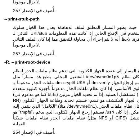
لا يزال موجوداً.
أُضيف في الإصدار 257.
--print-stub-path
: حيث يظهر المسار المطلق لملف EFI
status
يعدل هذا الخيار سلوك
الثنائي لـ UKI/stub المستخدم في الإقلاع الحالي إذا كانت هذه المعلومات
رة. لاحظ أنه لا يتم إجراء أي محاولة للتحقق مما إذا كان الملف الثنائي
لا يزال موجوداً.
أُضيف في الإصدار 257.
-R
,
--print-root-device
 المسار إلى عقدة الجهاز الكتلوية التي تدعم نظام ملفات الجذر لنظام
التشغيل المحلي. يطبع هذا مساراً مثل /dev/nvme0n1p5. إذا كان نظام
ملفات الجذر مدعوماً بـ dm-crypt/LUKS أو dm-verity فسيتم إرجاع الجهاز
لوى الأساسي. إذا كان نظام ملفات الجذر مدعوماً بأجهزة كتلوية متعددة
) وكان الجهاز المكتشف هو قسم، فسيتم تحديد وطباعة الجهاز الكتلوى
RR
"الكامل" الذي ينتمي إليه (مثلاً /dev/nvme0n1). إذا كان نظام ملفات الجذر
هو "tmpfs"، فسيتم إرجاع الجهاز الكتلوى الذي يدعم /usr/ إن أمكن. إذا كان
نظام ملفات الجذر نظام ملفات شبكياً (مثل NFS أو CIFS) فستفشل
العملية.
أُضيف في الإصدار 254.