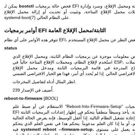
فحص حالة برمجيات EFI الثابتة ومحمل الإقلاع، وسرد وإدارة
bootctl
يمكن لـ
ات محمل الإقلاع المتاحة، وتثبيت أو تحديث أو إزالة محمل الإقلاع
على النظام الحالي.
systemd-boot(7)
أوامر برمجيات EFI الثابتة/محمل الإقلاع العامة
status
 معلومات موجزة عن برمجيات النظام الثابتة، ومحمل الإقلاع الذي
استُخدم لإقلاع النظام، ومحملات الإقلاع المتاحة حالياً في ESP، ومحملات
لاع المدرجة في قائمة البرمجيات الثابتة ومدخل محمل الإقلاع
انظر المثال أدناه لتفاصيل المخرجات.
أُضيف في الإصدار 239.
reboot-to-firmware
[
BOOL
]
الاستعلام عن أو ضبط علم "Reboot-Into-Firmware-Setup" لبرمجيات
EFI الثابتة. يأخذ وسيطاً منطقياً يتحكم في إظهار إعدادات البرمجيات الثابتة
إعادة تشغيل النظام التالية. إذا أُغفل الوسيط، فإنه يعرض الحالة الحالية
م، أو ما إذا كان العلم مدعوماً. يتحكم هذا في نفس العلم الذي يتحكم
، ولكنه يعمل على مستوى
systemctl reboot --firmware-setup
فيه