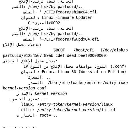
       الحالة: نشط، ترتيب-الإقلاع

    القسم: /dev/disk/by-partuuid/...

         الملف: └─/EFI/fedora/shimx64.efi

        العنوان: Linux-Firmware-Updater

           المعرف: 0x0002

       الحالة: نشط، ترتيب-الإقلاع

    القسم: /dev/disk/by-partuuid/...

         الملف: └─/EFI/fedora/fwupdx64.efi

مدخلات محمل الإقلاع:

        $BOOT: /boot/efi (/dev/disk/by-
partuuid/01234567-89ab-cdef-dead-beef00000000)

مدخل محمل الإقلاع المبدئي:

         النوع: مواصفات محمل الإقلاع من النوع #1 (.conf)

        العنوان: Fedora Linux 36 (Workstation Edition)

           المعرف: ...

entry-toke
       المصدر: /boot/efi/loader/entries/
kernel-version
.conf

kernel-version
      الإصدار: 
   معرف الحاسوب: ...

        linux: /
entry-token
/
kernel-version
/linux

       initrd: /
entry-token
/
kernel-version
/initrd

      الخيارات: root=...