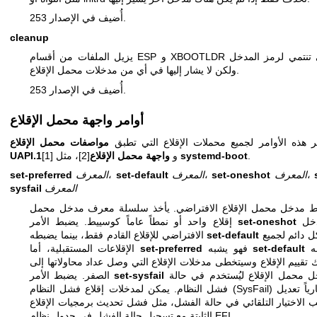
أُضيف في الإصدار 253.
cleanup
يزيل الملفات من أقسام ESP و XBOOTLDR التي تنتمي لرمز المدخل
ولكن لا يشار إليها في أي من مدخلات محمل الإقلاع.
أُضيف في الإصدار 253.
أوامر واجهة محمل الإقلاع
ر هذه الأوامر لجميع محملات الإقلاع التي تطبق
مواصفات محمل الإقلاع
.
systemd-boot
[2]، مثل
[1] و
واجهة محمل الإقلاع
UAPI.1
،
المعرف
set-oneshot
،
المعرف
set-default
،
المعرف
set-preferred
المعرف
sysfail
 مدخل محمل الإقلاع الافتراضي. يأخذ سلسلة معرف مدخل محمل
المدخل
set-oneshot
إقلاع واحد أو نمطاً عاماً كوسييط. يضبط الأمر
بشكل دائم لجميع
set-default
الافتراضي للإقلاع القادم فقط، بينما يضبطه
ولكنه
set-default
فهو يشبه
set-preferred
الإقلاعات المستقبلية، أما
 تقييم الإقلاع وسيتخطى مدخلات الإقلاع التي وصل عداد محاولاتها إلى
مدخل محمل الإقلاع ليُستخدم في حالة
set-sysfail
الصفر. يضبط الأمر
فشل النظام. يمكن لمدخلات إقلاع فشل النظام (SysFail) اختيارياً تعديل
ب الاختيار التلقائي في حالة الفشل، مثل فشل تحديث برمجيات الإقلاع
الثابتة مع تسجيل حالة الفشل في جدول نظام EFI.