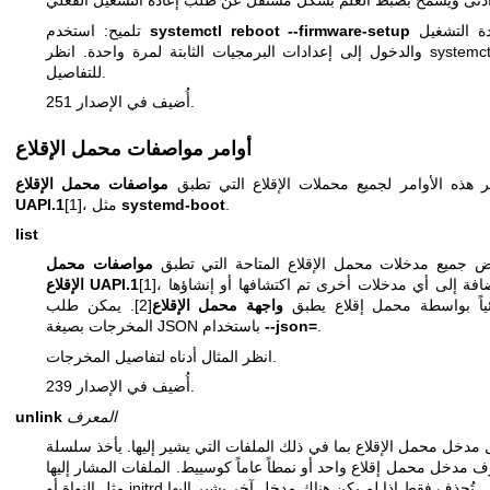
لإعادة التشغيل
systemctl reboot --firmware-setup
تلميح: استخدم
systemct
والدخول إلى إعدادات البرمجيات الثابتة لمرة واحدة. انظر
للتفاصيل.
أُضيف في الإصدار 251.
أوامر مواصفات محمل الإقلاع
ر هذه الأوامر لجميع محملات الإقلاع التي تطبق
مواصفات محمل الإقلاع
.
systemd-boot
[1]، مثل
UAPI.1
list
 جميع مدخلات محمل الإقلاع المتاحة التي تطبق
مواصفات محمل
[1]، بالإضافة إلى أي مدخلات أخرى تم اكتشافها أو إنشاؤها
الإقلاع UAPI.1
ئياً بواسطة محمل إقلاع يطبق
واجهة محمل الإقلاع
[2]. يمكن طلب
.
--json=
المخرجات بصيغة JSON باستخدام
انظر المثال أدناه لتفاصيل المخرجات.
أُضيف في الإصدار 239.
المعرف
unlink
 مدخل محمل الإقلاع بما في ذلك الملفات التي يشير إليها. يأخذ سلسلة
 مدخل محمل إقلاع واحد أو نمطاً عاماً كوسييط. الملفات المشار إليها
مثل النواة أو initrd تُحذف فقط إذا لم يكن هناك مدخل آخر يشير إليها.