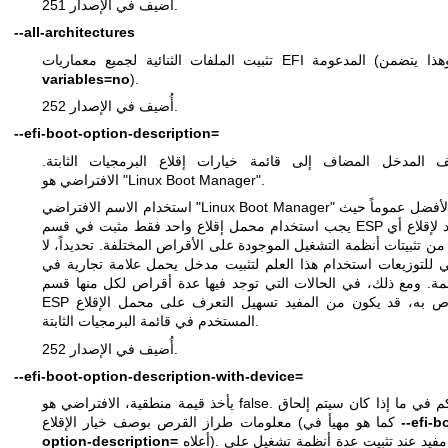
أُضيف في الإصدار 251.
--all-architectures
variables=no
).
أُضيف في الإصدار 252.
--efi-boot-option-description=
المدخل المضاف إلى قائمة خيارات إقلاع البرمجيات الثابتة.
الافتراضي هو "Linux Boot Manager".
استخدام الاسم الافتراضي "Linux Boot Manager" هو الأفضل عموماً حيث
يجب استخدام محمل إقلاع واحد فقط مثبت في قسم ESP واحد لإقلاع أي
من تثبيتات أنظمة التشغيل الموجودة على الأقراص المختلفة. تحديداً، لا
ي للتوزيعات استخدام هذا العلم لتثبيت مدخل يحمل علامة تجارية في
ئمة. ومع ذلك، في الحالات التي توجد فيها عدة أقراص لكل منها قسم
ESP الخاص به، قد يكون من المفيد تسهيل التعرف على محمل الإقلاع
المستخدم في قائمة البرمجيات الثابتة.
أُضيف في الإصدار 252.
--efi-boot-option-description-with-device=
يأخذ قيمة منطقية، الافتراضي هو false. يتحكم في ما إذا كان سيتم إلحاق
--efi-b
معلومات طراز القرص بوصف خيار الإقلاع (كما هو مهيأ في
أعلاه). هذا مفيد عند تثبيت عدة أنظمة تشغيل على
option-description=