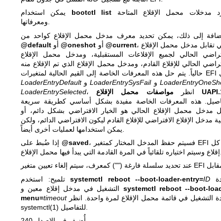
لسرد مدخلات محمل الإقلاع المتاحة
bootctl list
يمكن استخدام
ومعرفاتها.
، والتي تقابل مدخل محمل الإقلاع
@current
أو
@oneshot
أو
@default
تراضي الحالي لجميع الإقلاعات المستقبلية، ومدخل محمل الإقلاع
تراضي الحالي للإقلاع القادم، ومدخل محمل الإقلاع الذي تم الإقلاع منه
ات EFI وهي
LoaderEntryOneSh
و
LoaderEntrySysFail
و
LoaderEntryDefault
صفات محمل الإقلاع UAPI.1
، انظر
LoaderEntrySelected
اصيل. هذه المعرفات الخاصة مفيدة بشكل أساسي كطريقة سريعة
 مدخل محمل الإقلاع الحالي هو الخيار الافتراضي بشكل دائم، أو
ية مدخل الإقلاع الافتراضي للإقلاع القادم ليكون الافتراضي الدائم، ولكن
يمكن استخدامها لعمليات أخرى أيضاً.
، فسيتم حفظ المدخل المختار كمتغير EFI عند كل
@saved
إذا ضُبط على
 القادمة التي يبدأ فيها محمل الإقلاع.
لإعادة
ID
systemctl reboot --boot-loader-entry=
تلميح: استخدم
systemctl reboot --boot-loa
التشغيل في مدخل إقلاع معين و
دة التشغيل في قائمة محمل الإقلاع لمرة واحدة. انظر
timeout
menu=
للتفاصيل.
systemctl(1)
أُضيف في الإصدار 240.