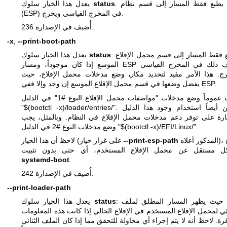
. يطبع فقط المسار إلى قسم نظام EFI
status
يعدل هذا الخيار سلوك
(ESP) في المخرج القياسي ويخرج.
أُضيف في الإصدارة 236.
-x
,
--print-boot-path
. يطبع فقط المسار إلى قسم محمل الإقلاع
status
يعدل هذا الخيار سلوك
الموسع إذا كان موجوداً، ومسار ESP خلاف ذلك في المخرج القياسي
ج. هذا الأمر مفيد لتحديد مكان وضع مدخلات محمل الإقلاع، حيث
يفضل وضعها في قسم محمل الإقلاع الموسع إن وجد وإلا ففي ESP.
يجب عموماً وضع مدخلات "مواصفات محمل الإقلاع النوع #1" في الدليل
"$(bootctl -x)/loader/entries/". يمكن أيضاً استخدام وجود هذا الدليل
رة على توفر دعم مدخلات محمل الإقلاع في النظام. وبالمثل، يجب
وضع مدخلات النوع #2 في الدليل "$(bootctl -x)/EFI/Linux/".
المذكور أعلاه)، متاح
--print-esp-path
لاحظ أن هذا الخيار (على غرار خيار
ل مستقل عن محمل الإقلاع المستخدم، أي حتى بدون تثبيت
systemd-boot
.
أُضيف في الإصدارة 242.
--print-loader-path
: حيث يظهر المسار المطلق لملف EFI
status
يعدل هذا الخيار سلوك
ائي لمحمل الإقلاع المستخدم في الإقلاع الحالي إذا كانت هذه المعلومات
رة. لاحظ أنه لا يتم إجراء أي محاولة للتحقق مما إذا كان الملف الثنائي