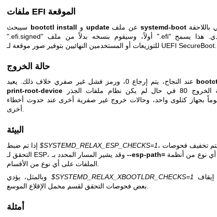
ملفات EFI الموقعة
ينتهي باللاحقة
systemd-boot
عن ملف
update
و
bootctl install
سيبحث
".efi.signed" أولاً، وسيقوم بنسخه بدلاً من ملف ".efi" العادي. هذا يسمح
للتوزيعات أو المستخدمين النهائيين بتوفير صور موقعة لـ UEFI SecureBoot.
حالة الخروج
bootct
عند النجاح، يتم إرجاع 0، ورمز فشل غير صفري خلاف ذلك. يعيد
حالة الخروج 80 في حال لم يكن نظام ملفات الجذر
print-root-device
ماً بجهاز كتلوى واحد، وحالات خروج غير صفرية أخرى عند حدوث أخطاء
أخرى.
البيئة
، فسيتم تخفيف فحوصات
$SYSTEMD_RELAX_ESP_CHECKS=1
إذا تم ضبط
إلى أي نوع من أنظمة
--esp-path=
التحقق لـ ESP، وقد يشير المسار المحدد بـ
الملفات على أي نوع من الأقسام.
إلى إيقاف
$SYSTEMD_RELAX_XBOOTLDR_CHECKS=1
وبالمثل، يؤدي
بعض فحوصات التحقق لقسم محمل الإقلاع الموسع.
أمثلة