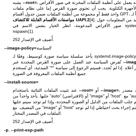
، ولكنه يعمل على أنظمة الملفات المخزنة في صور الأقراص
--root=
يشبه
لأجهزة الكتلوية. يجب أن تحتوي صورة القرص إما على نظام ملفات
ن جدول أقسام GPT، وفقاً لـ
[4]. لمزيد من المعلومات حول
مواصفات الأقسام القابلة للاكتشاف UAPI.2
syst
صور الأقراص المدعومة، انظر الخيار بنفس الاسم في
nspawn(1)
.
أُضيف في الإصدار 252.
السياسة
--image-policy=
systemd.image-policy
يأخذ سلسلة سياسة صورة كوسييط، وفقًا لـ
--ima
تُفرض السياسة عند العمل على صورة القرص المحددة عبر
 أعلاه. إذا لم تُحدد، فسيتم الرجوع إلى سياسة "*" المبدئية، أي تُستخدم
جميع أنظمة الملفات المعروفة في الصورة.
--install-source=
، يحدد مصدر
--image=
أو
--root=
عند تثبيت الملفات الثنائية باستخدام
جلبها. يأخذ واحداً من "auto" (الافتراضي) أو "image" أو "host". مع "auto"،
 جلب الملفات من الدليل أو الصورة المحددة، وإذا لم توجد سيتم جلبها
من المضيف. مع "image" أو "host" لن يتم إجراء بحث احتياطي إذا لم توجد
الملفات في المصدر المختار.
أُضيف في الإصدار 252.
-p
,
--print-esp-path