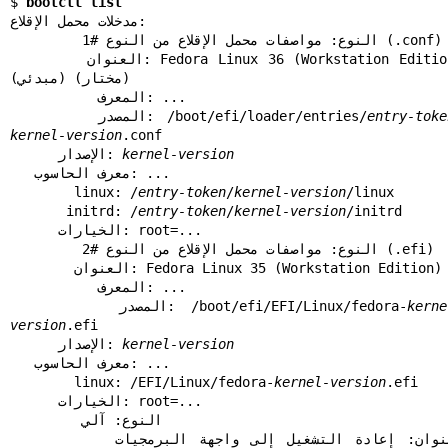
$ 
bootctl list
مدخلات محمل الإقلاع:

         النوع: مواصفات محمل الإقلاع من النوع #1 (.conf)

        العنوان: Fedora Linux 36 (Workstation Edition) 
(مبدئي) (مختار)

           المعرف: ...

entry-toke
       المصدر: /boot/efi/loader/entries/
kernel-version
.conf

kernel-version
      الإصدار: 
   معرف الحاسوب: ...

        linux: /
entry-token
/
kernel-version
/linux

       initrd: /
entry-token
/
kernel-version
/initrd

      الخيارات: root=...

         النوع: مواصفات محمل الإقلاع من النوع #2 (.efi)

        العنوان: Fedora Linux 35 (Workstation Edition)

           المعرف: ...

kerne
       المصدر: /boot/efi/EFI/Linux/fedora-
version
.efi

kernel-version
      الإصدار: 
   معرف الحاسوب: ...

        linux: /EFI/Linux/fedora-
kernel-version
.efi

      الخيارات: root=...

         النوع: آلي

        العنوان: إعادة التشغيل إلى واجهة البرمجيات 