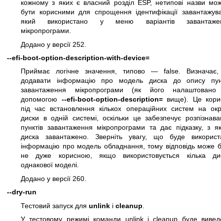
кожному з яких є власний розділ ESP, нетипові назви мож
бути корисними для спрощення ідентифікації завантажува
який використано у меню варіантів завантаже
мікропрограми.
Додано у версії 252.
--efi-boot-option-description-with-device=
Приймає логічне значення, типово — false. Визначає,
додавати інформацію про модель диска до опису пун
завантаження мікропрограми (як його налаштовано
допомогою
--efi-boot-option-description=
вище). Це кори
під час встановлення кількох операційних систем на окр
диски в одній системі, оскільки це забезпечує розпізнав
пунктів завантаження мікропрограми та дає підказку, з я
диска завантажено. Зверніть увагу, що буде використ
інформацію про модель обладнання, тому відповідь може б
не дуже корисною, якщо використовується кілька дис
однакової моделі.
Додано у версії 260.
--dry-run
Тестовий запуск для
unlink
і
cleanup
.
У тестовому режимі команди unlink і cleanup буде вивед