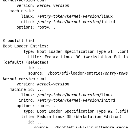
      version: 
kernel-version
   machine-id: ...

        linux: /
entry-token
/
kernel-version
/linux

       initrd: /
entry-token
/
kernel-version
/initrd

      options: root=...
$ 
bootctl list
Boot Loader Entries:

         type: Boot Loader Specification Type #1 (.conf)

        title: Fedora Linux 36 (Workstation Edition) 
(default) (selected)

           id: ...

       source: /boot/efi/loader/entries/
entry-toke
kernel-version
.conf

      version: 
kernel-version
   machine-id: ...

        linux: /
entry-token
/
kernel-version
/linux

       initrd: /
entry-token
/
kernel-version
/initrd

      options: root=...

         type: Boot Loader Specification Type #2 (.efi)

        title: Fedora Linux 35 (Workstation Edition)

           id: ...

       source: /boot/efi/EFI/Linux/fedora-
kerne