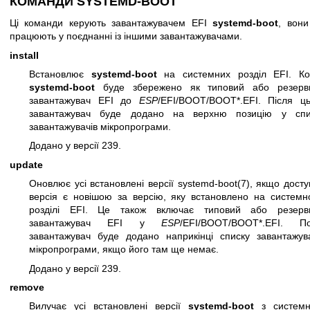
КОМАНДИ SYSTEMD-BOOT
Ці команди керують завантажувачем EFI
systemd-boot
, вони
працюють у поєднанні із іншими завантажувачами.
install
Встановлює
systemd-boot
на системних розділ EFI. Ко
systemd-boot
буде збережено як типовий або резерв
завантажувач EFI до
ESP
/EFI/BOOT/BOOT*.EFI. Після ць
завантажувач буде додано на верхню позицію у спи
завантажувачів мікропрограми.
Додано у версії 239.
update
Оновлює усі встановлені версії
systemd-boot(7)
, якщо дост
версія є новішою за версію, яку встановлено на системн
розділі EFI. Це також включає типовий або резерв
завантажувач EFI у
ESP
/EFI/BOOT/BOOT*.EFI. По
завантажувач буде додано наприкінці списку завантажува
мікропрограми, якщо його там ще немає.
Додано у версії 239.
remove
Вилучає усі встановлені версії
systemd-boot
з системн