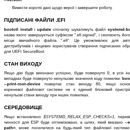
Вивести короткі дані щодо версії і завершити роботу.
ПІДПИСАНІ ФАЙЛИ .EFI
bootctl
install
і
update
спочатку шукатимуть файл
systemd-b
назва якого завершується суфіксом ".efi.signed", і скопіюють йог
місце звичайного файла ".efi". Це уможливлює для авто
дистрибутивів і кінцевих користувачів створення підписаних обр
для UEFI SecureBoot.
СТАН ВИХОДУ
Якщо дію буде виконано успішно, буде повернуто 0; в усіх ін
випадках буде повернуто ненульове значення коду помилки.
boo
--print-root-device
повертає стан виходу 80, якщо осно
кореневої файлової системи не є єдиний блоковий пристрій
ненульові стани виходу при інших помилках.
СЕРЕДОВИЩЕ
Якщо встановлено
$SYSTEMD_RELAX_ESP_CHECKS=1
, перев
чинності для ESP буде оптимізовано, а шлях, який вказано
--
path=
, може посилатися на будь-який тип файлової системи