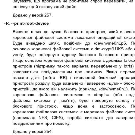
Зауважте, що програма не робитиме спроб перевірити, чи 
ще існує цей виконуваний файл.
Додано у версії 257.
-R
,
--print-root-device
Вивести шлях до вузла блокового пристрою, який є осно
кореневої файлової системи локальної операційної систе
Буде виведено шлях, подібний до /dev/nvme0n1p5. Я
основою кореневої файлової системи є dm-crypt/LUKS або 
verity, буде повернуто адресу базового блокового пристр
Якщо основою кореневої файлової системи є декілька блок
пристроїв (підтримку такого варіанта передбачено у btrfs)
завершиться повідомленням про помилку. Якщо переми
вказано двічі (тобто
-RR
) і виявлений блоковий пристрі
пристроєм розділу, буде визначено і виведено «цілий» блок
пристрій, до якого він належить (приклад: /dev/nvme0n1). 
кореневою файловою системою є «tmpfs» (або поді
файлова система у пам'яті), буде повернуто основу /u
блокового пристрою, якщо вона є застосовною. Я
кореневою файловою системою є мережева файлова сист
(наприклад NFS, CIFS), спроба виконати дію завершит
повідомленням про помилку.
Додано у версії 254.