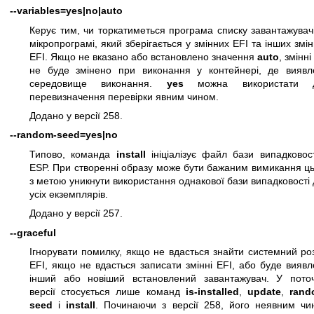
--variables=yes|no|auto
Керує тим, чи торкатиметься програма списку завантажувач
мікропрограмі, який зберігається у змінних EFI та інших змі
EFI. Якщо не вказано або встановлено значення
auto
, змінні
не буде змінено при виконання у контейнері, де виявл
середовище виконання.
yes
можна використати 
перевизначення перевірки явним чином.
Додано у версії 258.
--random-seed=yes|no
Типово, команда
install
ініціалізує файл бази випадковос
ESP. При створенні образу може бути бажаним вимикання ц
з метою уникнути використання однакової бази випадковості
усіх екземплярів.
Додано у версії 257.
--graceful
Ігнорувати помилку, якщо не вдасться знайти системний ро
EFI, якщо не вдасться записати змінні EFI, або буде вияв
інший або новіший встановлений завантажувач. У поточ
версії стосується лише команд
is-installed
,
update
,
rand
seed
і
install
. Починаючи з версії 258, його неявним чи