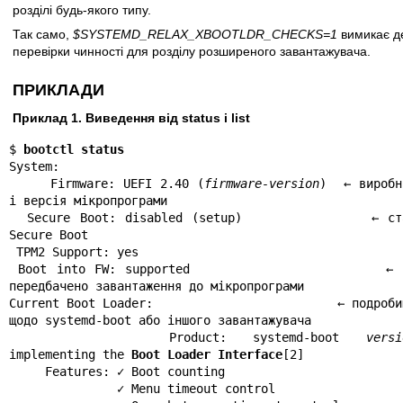
розділі будь-якого типу.
Так само,
$SYSTEMD_RELAX_XBOOTLDR_CHECKS=1
вимикає д
перевірки чинності для розділу розширеного завантажувача.
ПРИКЛАДИ
Приклад 1. Виведення від status і list
$ 
bootctl status
System:

     Firmware: UEFI 2.40 (
firmware-version
)  ← виробни
і версія мікропрограми

  Secure Boot: disabled (setup)              ← стан 
Secure Boot

 TPM2 Support: yes

 Boot into FW: supported                     ← чи 
передбачено завантаження до мікропрограми

Current Boot Loader:                         ← подробиц
щодо systemd-boot або іншого завантажувача

      Product: systemd-boot 
versi
implementing the 
Boot Loader Interface
[2]

     Features: ✓ Boot counting

               ✓ Menu timeout control
