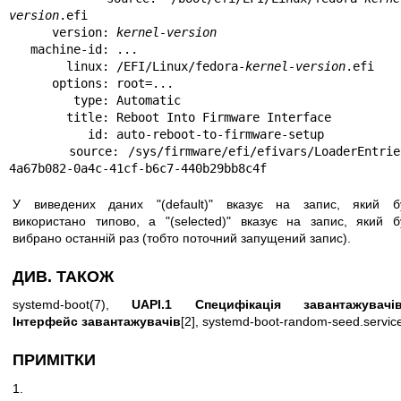
version
.efi

      version: 
kernel-version
   machine-id: ...

        linux: /EFI/Linux/fedora-
kernel-version
.efi

      options: root=...

         type: Automatic

        title: Reboot Into Firmware Interface

           id: auto-reboot-to-firmware-setup

       source: /sys/firmware/efi/efivars/LoaderEntries-
4a67b082-0a4c-41cf-b6c7-440b29bb8c4f
У виведених даних "(default)" вказує на запис, який б
використано типово, а "(selected)" вказує на запис, який б
вибрано останній раз (тобто поточний запущений запис).
ДИВ. ТАКОЖ
systemd-boot(7)
,
UAPI.1 Специфікація завантажувачі
Інтерфейс завантажувачів
[2],
systemd-boot-random-seed.servic
ПРИМІТКИ
1.