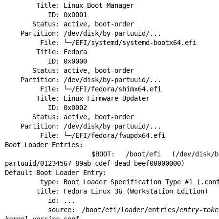
        Title: Linux Boot Manager

           ID: 0x0001

       Status: active, boot-order

    Partition: /dev/disk/by-partuuid/...

         File: └─/EFI/systemd/systemd-bootx64.efi

        Title: Fedora

           ID: 0x0000

       Status: active, boot-order

    Partition: /dev/disk/by-partuuid/...

         File: └─/EFI/fedora/shimx64.efi

        Title: Linux-Firmware-Updater

           ID: 0x0002

       Status: active, boot-order

    Partition: /dev/disk/by-partuuid/...

         File: └─/EFI/fedora/fwupdx64.efi

Boot Loader Entries:

        $BOOT: /boot/efi (/dev/disk/by-
partuuid/01234567-89ab-cdef-dead-beef00000000)

Default Boot Loader Entry:

         type: Boot Loader Specification Type #1 (.conf)

        title: Fedora Linux 36 (Workstation Edition)

           id: ...

       source: /boot/efi/loader/entries/
entry-toke
kernel-version
.conf
