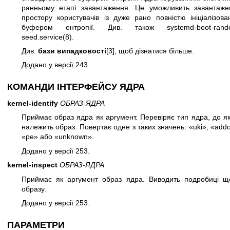
ранньому етапі завантаження. Це уможливить завантаже
простору користувачів із дуже рано повністю ініціалізов
буфером ентропії. Див. також
systemd-boot-ran
seed.service(8)
.
Див.
бази випадковості
[3], щоб дізнатися більше.
Додано у версії 243.
КОМАНДИ ІНТЕРФЕЙСУ ЯДРА
kernel-identify
ОБРАЗ-ЯДРА
Приймає образ ядра як аргумент. Перевіряє тип ядра, до я
належить образ. Повертає одне з таких значень: «uki», «add
«pe» або «unknown».
Додано у версії 253.
kernel-inspect
ОБРАЗ-ЯДРА
Приймає як аргумент образ ядра. Виводить подробиці щ
образу.
Додано у версії 253.
ПАРАМЕТРИ