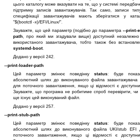
цього каталогу може вказувати на те, що у системі передба
підтримку записів завантажувачів. Так само, записи тип
специфікації завантажувачів мають зберігатися у катал
"$(bootctl -x)/EFI/Linux/".
Зауважте, що цей параметр (подібно до параметра
--print-
path
, про який ми згадували вище) доступний незалежно 
використаного завантажувача, тобто також без встановле
systemd-boot
.
Додано у версії 242.
--print-loader-path
Цей параметр змінює поведінку
status
: буде показ
абсолютний шлях до виконуваного файла завантажувача 
для поточного завантаження, якщо ці відомості є доступн
Зауважте, що програма не робитиме спроб перевірити, чи 
ще існує цей виконуваний файл.
Додано у версії 257.
--print-stub-path
Цей параметр змінює поведінку
status
: буде показ
абсолютний шлях до виконуваного файла UKI/stub EFI 
поточного завантаження, якщо ці відомості є доступни