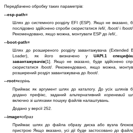
Передбачено обробку таких параметрів:
--esp-path=
Шлях до системного розділу EFI (ESP). Якщо не вказано, 
послідовно здійснено спроби скористатися /efi/, /boot/ і /boot/e
Рекомендовано, якщо можна, монтувати ESP до /efi/,.
--boot-path=
Шлях до розширеного розділу завантажувача (Extended B
Loader), як його визначено у
UAPI.1 специфіка
завантажувачів
[1]. Якщо не вказано, буде здійснено спр
скористатися /boot/. Рекомендовано, якщо можна, монтув
розширений розділ завантажувача до /boot/.
--root=
корінь
Приймає як аргумент шлях до каталогу. До усіх шляхів б
додано префікс, заданий альтернативний
кореневий
шл
включно зі шляхами пошуку файлів налаштувань.
Додано у версії 252.
--image=
образ
Приймає шлях до файла образу диска або вузла блоков
пристрою Якщо вказано, усі дії буде застосовано до файл