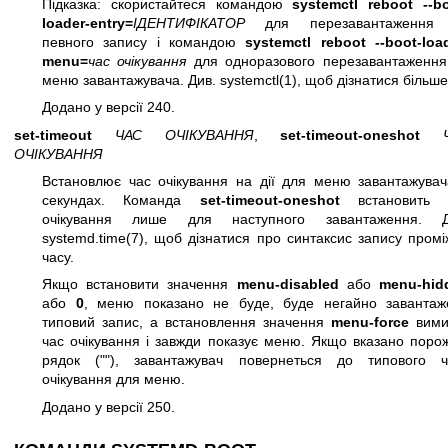
Підказка: скористайтеся командою
systemctl reboot --bo
loader-entry=
ІДЕНТИФІКАТОР
для перезавантаження
певного запису і командою
systemctl reboot --boot-loa
menu=
час очікування
для одноразового перезавантаження
меню завантажувача. Див.
systemctl(1)
, щоб дізнатися більше
Додано у версії 240.
set-timeout
ЧАС ОЧІКУВАННЯ
,
set-timeout-oneshot
ОЧІКУВАННЯ
Встановлює час очікування на дії для меню завантажувач
секундах. Команда
set-timeout-oneshot
встановить 
очікування лише для наступного завантаження. Д
systemd.time(7)
, щоб дізнатися про синтаксис запису промі
часу.
Якщо встановити значення
menu-disabled
або
menu-hid
або
0
, меню показано не буде, буде негайно завантаж
типовий запис, а встановлення значення
menu-force
вими
час очікування і завжди показує меню. Якщо вказано поро
рядок (""), завантажувач повернеться до типового ч
очікування для меню.
Додано у версії 250.