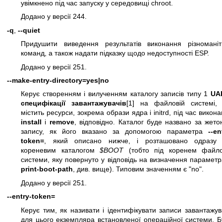
увімкнено під час запуску у середовищі chroot.
Додано у версії 244.
-q
,
--quiet
Придушити виведення результатів виконання різноманіт
команд, а також надати підказку щодо недоступності ESP.
Додано у версії 251.
--make-entry-directory=yes|no
Керує створенням і вилученням каталогу записів типу 1
UAP
специфікації завантажувачів
[1] на файловій системі,
містить ресурси, зокрема образи ядра і initrd, під час викон
install
і
remove
, відповідно. Каталог буде названо за жет
запису, як його вказано за допомогою параметра
--en
token=
, який описано нижче, і розташовано одразу 
кореневим каталогом
$BOOT
(тобто під коренем файло
системи, яку повернуто у відповідь на визначення парамет
print-boot-path
, див. вище). Типовим значенням є "no".
Додано у версії 251.
--entry-token=
Керує тим, як називати і ідентифікувати записи завантажу
для цього екземпляра встановленої операційної системи. 