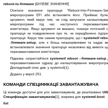
reboot-to-firmware
[
БУЛЕВЕ ЗНАЧЕННЯ
]
Опитати значення прапорця "Reboot-Into-Firmware-Set
мікропрограми EFI або встановити його. Приймає буле
аргумент, який керує тим, чи слід запускати налаштовува
мікропрограми під час наступного перезавантаже
комп'ютера. Якщо аргумент не вказано, показує поточний 
прапорця чи повідомлення про те, чи передбачено підтри
прапорця. Керує тим самим прапорцем, що і
systemctl rebo
-firmware-setup
, але є більш низькорівневим та надає зм
встановлювати значення прапорця незалежно від вимоги щ
перезавантаження комп'ютера.
Підказка: скористайтеся
systemctl reboot --firmware-setup
перезавантаження одразу до налаштовування мікропрогра
Докладніший опис див. у
systemctl(1)
.
Додано у версії 251.
КОМАНДИ СПЕЦИФІКАЦІЇ ЗАВАНТАЖУВАЧА
Ці команди доступні для усіх завантажувачів, де реалізовано
UAP
Специфікацію завантажувачів
[1], зокрема для
systemd-boot
.
list