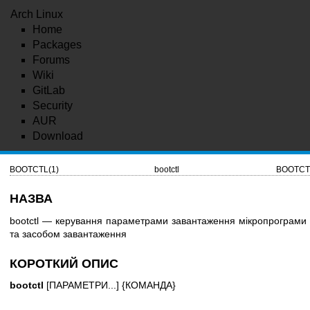
Arch Linux
Home
Packages
Forums
Wiki
GitLab
Security
AUR
Download
BOOTCTL(1)
bootctl
BOOTCT
НАЗВА
bootctl — керування параметрами завантаження мікропрограми 
та засобом завантаження
КОРОТКИЙ ОПИС
bootctl
[ПАРАМЕТРИ...] {КОМАНДА}