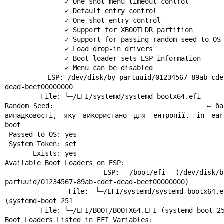
               ✓ One-shot menu timeout control

               ✓ Default entry control

               ✓ One-shot entry control

               ✓ Support for XBOOTLDR partition

               ✓ Support for passing random seed to OS

               ✓ Load drop-in drivers

               ✓ Boot loader sets ESP information

               ✓ Menu can be disabled

          ESP: /dev/disk/by-partuuid/01234567-89ab-cdef-
dead-beef00000000

         File: └─/EFI/systemd/systemd-bootx64.efi

Random Seed:                                 ← баз
випадковості, яку використано для ентропії. in earl
boot

 Passed to OS: yes

 System Token: set

       Exists: yes

Available Boot Loaders on ESP:

          ESP: /boot/efi (/dev/disk/by-
partuuid/01234567-89ab-cdef-dead-beef00000000)

         File: └─/EFI/systemd/systemd-bootx64.efi 
(systemd-boot 251

         File: └─/EFI/BOOT/BOOTX64.EFI (systemd-boot 251

Boot Loaders Listed in EFI Variables:
