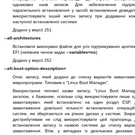
однакових назв записів. Для забезпечення підтри
паралельного встановлення у засобі встановлення доведет
використовувати інший жетон запису при додаванні кож
наступної встановленої системи.
Додано у версії 251.
--all-architectures
Встановити виконувані файли для усіх підтримуваних архіте
EFI (неявним чином задає
--variables=no
).
Додано у версії 252.
--efi-boot-option-description=
Опис запису, який додано до списку варіантів завантаже
мікропрограми. Типовим є "Linux Boot Manager".
Використання типової назви запису, "Linux Boot Manage
загалом, є бажаним, оскільки слід використовувати лише 
завантажувач, який встановлено на один розділ ESP, 
завантаження довільної кількості встановлених операцій
систем, які зберігаються на різних дисках у системі. Зокр
дистрибутивам не слід використовувати цей прапорець 
встановлення запису із назвою системи до списку варіан
завантаження. Втім, у випадках із декількома дисками,