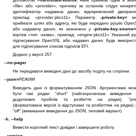
«file» або «provider», причому за останнім слідує конкре
ідентифікатор надавача даних, відокремлений двокрапк
приклад: «provider:pkcs11» Параметр
-private-key=
мо
приймати шлях або адресу, які буде передано рушію Open
або надавачу даних, як зазначено у
-private-key-source=
кортеж «тип: назва», приклад: «engine:pkcs11» Указаний р
підписування OpenSSL або надавач даних буде використ
для підписування списків підписів EFI.
Додано у версії 257.
--no-pager
Не передавати виведені дані до засобу поділу на сторінки.
--json=
РЕЖИМ
Виводить дані із форматуванням JSON. Аргументами мож
бути такі рядки: "short" (найскороченіше виведення 
додаткових пробілів та розбиття на рядки), "pret
(форматована версія із відступами та розбиттям на рядки)
"off" (вимикання виведення до JSON, типовий варіант).
-h
,
--help
Вивести короткий текст довідки і завершити роботу.
--version