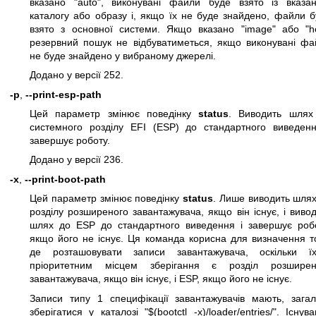
вказано "auto", виконувані файли буде взято із вказан
каталогу або образу і, якщо їх не буде знайдено, файли 
взято з основної системи. Якщо вказано "image" або "ho
резервний пошук не відбуватиметься, якщо виконувані фа
не буде знайдено у вибраному джерелі.
Додано у версії 252.
-p
,
--print-esp-path
Цей параметр змінює поведінку
status
. Виводить шлях
системного розділу EFI (ESP) до стандартного виведенн
завершує роботу.
Додано у версії 236.
-x
,
--print-boot-path
Цей параметр змінює поведінку
status
. Лише виводить шля
розділу розширеного завантажувача, якщо він існує, і виво
шлях до ESP до стандартного виведення і завершує робо
якщо його не існує. Ця команда корисна для визначення т
де розташовувати записи завантажувача, оскільки їх
пріоритетним місцем зберігання є розділ розширен
завантажувача, якщо він існує, і ESP, якщо його не існує.
Записи типу 1 специфікації завантажувачів мають, загал
зберігатися у каталозі "$(bootctl -x)/loader/entries/". Існув