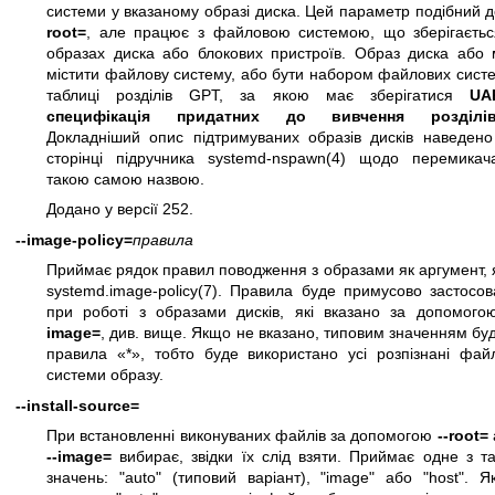
системи у вказаному образі диска. Цей параметр подібний 
root=
, але працює з файловою системою, що зберігаєтьс
образах диска або блокових пристроїв. Образ диска або 
містити файлову систему, або бути набором файлових сист
таблиці розділів GPT, за якою має зберігатися
UAP
специфікація придатних до вивчення розділі
Докладніший опис підтримуваних образів дисків наведено
сторінці підручника
systemd-nspawn(4)
щодо перемикач
такою самою назвою.
Додано у версії 252.
--image-policy=
правила
Приймає рядок правил поводження з образами як аргумент, 
systemd.image-policy(7)
. Правила буде примусово застосов
при роботі з образами дисків, які вказано за допомог
image=
, див. вище. Якщо не вказано, типовим значенням бу
правила «*», тобто буде використано усі розпізнані файл
системи образу.
--install-source=
При встановленні виконуваних файлів за допомогою
--root=
--image=
вибирає, звідки їх слід взяти. Приймає одне з т
значень: "auto" (типовий варіант), "image" або "host". 