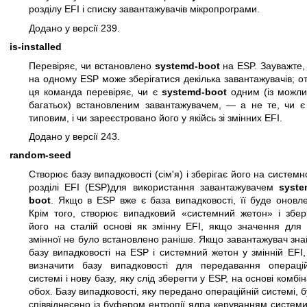
розділу EFI і списку завантажувачів мікропрограми.
Додано у версії 239.
is-installed
Перевіряє, чи встановлено
systemd-boot
на ESP. Зауважте,
на одному ESP може зберігатися декілька завантажувачів; о
ця команда перевіряє, чи є
systemd-boot
одним (із можли
багатьох) встановленим завантажувачем, — а не те, чи є 
типовим, і чи зареєстровано його у якійсь зі змінних EFI.
Додано у версії 243.
random-seed
Створює базу випадковості (сім'я) і зберігає його на систем
розділі EFI (ESP)для використання завантажувачем
syste
boot
. Якщо в ESP вже є база випадковості, її буде оновл
Крім того, створює випадковий «системний жетон» і збері
його на сталій основі як змінну EFI, якщо значення для 
змінної не було встановлено раніше. Якщо завантажувач зн
базу випадковості на ESP і системний жетон у змінній EFI,
визначити базу випадковості для передавання операцій
системі і нову базу, яку слід зберегти у ESP, на основі комбін
обох. Базу випадковості, яку передано операційній системі, 
співвіднесено із буфером ентропії ядра керуванням систем