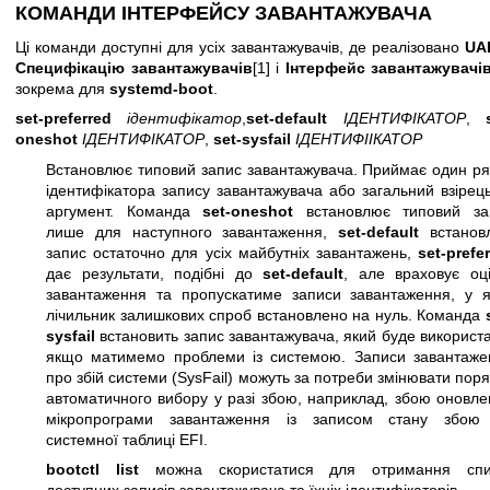
КОМАНДИ ІНТЕРФЕЙСУ ЗАВАНТАЖУВАЧА
Ці команди доступні для усіх завантажувачів, де реалізовано
UAP
Специфікацію завантажувачів
[1] і
Інтерфейс завантажувачі
зокрема для
systemd-boot
.
set-preferred
ідентифікатор
,
set-default
ІДЕНТИФІКАТОР
,
oneshot
ІДЕНТИФІКАТОР
,
set-sysfail
ІДЕНТИФІІКАТОР
Встановлює типовий запис завантажувача. Приймає один ря
ідентифікатора запису завантажувача або загальний взірец
аргумент. Команда
set-oneshot
встановлює типовий за
лише для наступного завантаження,
set-default
встанов
запис остаточно для усіх майбутніх завантажень,
set-prefe
дає результати, подібні до
set-default
, але враховує оці
завантаження та пропускатиме записи завантаження, у я
лічильник залишкових спроб встановлено на нуль. Команда
sysfail
встановить запис завантажувача, який буде використ
якщо матимемо проблеми із системою. Записи завантаже
про збій системи (SysFail) можуть за потреби змінювати пор
автоматичного вибору у разі збою, наприклад, збою оновл
мікропрограми завантаження із записом стану збою
системної таблиці EFI.
bootctl list
можна скористатися для отримання спи