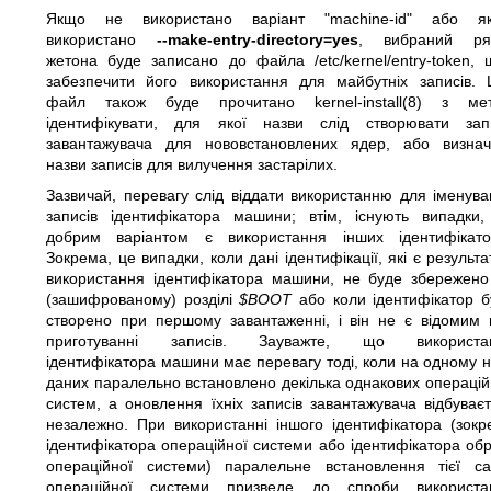
Якщо не використано варіант "machine-id" або я
використано
--make-entry-directory=yes
, вибраний ря
жетона буде записано до файла /etc/kernel/entry-token, 
забезпечити його використання для майбутніх записів. 
файл також буде прочитано
kernel-install(8)
з мет
ідентифікувати, для якої назви слід створювати зап
завантажувача для нововстановлених ядер, або визнач
назви записів для вилучення застарілих.
Зазвичай, перевагу слід віддати використанню для іменув
записів ідентифікатора машини; втім, існують випадки,
добрим варіантом є використання інших ідентифікатор
Зокрема, це випадки, коли дані ідентифікації, які є результ
використання ідентифікатора машини, не буде збережено
(зашифрованому) розділі
$BOOT
або коли ідентифікатор б
створено при першому завантаженні, і він не є відомим 
приготуванні записів. Зауважте, що використа
ідентифікатора машини має перевагу тоді, коли на одному н
даних паралельно встановлено декілька однакових операці
систем, а оновлення їхніх записів завантажувача відбуває
незалежно. При використанні іншого ідентифікатора (зокр
ідентифікатора операційної системи або ідентифікатора об
операційної системи) паралельне встановлення тієї са
операційної системи призведе до спроби використа