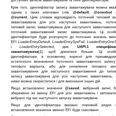
доступних записів завантажувача та їхніх ідентифікаторів.
Крім того, ідентифікатор запису завантажувача можна вка
одним з таких ключових слів:
@default
,
@oneshot
а
@current
. Цим словам відповідають поточний типовий за
завантажувача для усіх наступних завантажень, поточ
типовий запис завантажувача для наступного завантаження
поточний завантажений запис завантажувача. Ці особл
ідентифікатори буде розгорнуто до поточних значень змін
EFI
LoaderEntryDefault
,
LoaderEntrySysFail
,
LoaderEntryOneS
і
LoaderEntrySelected
, див.
UAPI.1 специфіка
завантажувача
[1], щоб дізнатися більше. Ці особл
ідентифікатори, в основному, корисні для пришвидше
остаточного визначення поточного завантаженого запису
типового варіанта, або для оновлення типового зап
завантажування для наступного завантаження до типов
запису завантажувача для усіх наступних завантажень, 
ними можна скористатися і для виконання інших дій.
Якщо встановлено значення
@saved
, вибраний запис б
збережено як змінну EFI для усіх завантажень і автомати
вибрано під час наступного запуску завантажувача.
Якщо для ідентифікатора вказано порожній рядок ("
встановлення значення змінної EFI буде скасовано.