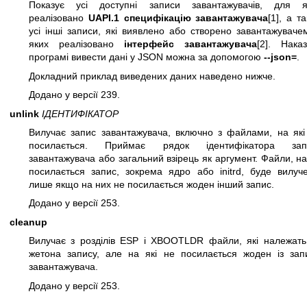
Показує усі доступні записи завантажувачів, для я
реалізовано
UAPI.1 специфікацію завантажувача
[1], а т
усі інші записи, які виявлено або створено завантажуваче
яких реалізовано
інтерфейс завантажувача
[2]. Нака
програмі вивести дані у JSON можна за допомогою
--json=
.
Докладний приклад виведених даних наведено нижче.
Додано у версії 239.
unlink
ІДЕНТИФІКАТОР
Вилучає запис завантажувача, включно з файлами, на які 
посилається. Приймає рядок ідентифікатора зап
завантажувача або загальний взірець як аргумент. Файли, на
посилається запис, зокрема ядро або initrd, буде вилуче
лише якщо на них не посилається жоден інший запис.
Додано у версії 253.
cleanup
Вилучає з розділів ESP і XBOOTLDR файли, які належать
жетона запису, але на які не посилається жоден із запи
завантажувача.
Додано у версії 253.