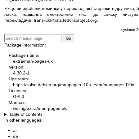
Якщо ви знайшли помилки у перекладі цієї сторінки підручника, 
ласка, надішліть електронний лист до списку листува
перекладачів:
trans-uk@lists.fedoraproject.org
.
systemd 2
Package information:
Package name:
extra/man-pages-uk
Version:
4.30.2-1
Upstream:
https://salsa.debian.org/manpages-l10n-team/manpages-l10n
Licenses:
GPL3
Manuals:
/listing/extra/man-pages-uk/
Table of contents
In other languages:
ar
de