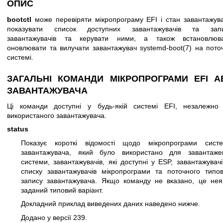
ОПИС
bootctl
може перевіряти мікропрограму EFI і стан завантажува
показувати список доступних завантажувачів та запи
завантажувачів та керувати ними, а також встановлюва
оновлювати та вилучати завантажувач
systemd-boot(7)
на поточ
системі.
ЗАГАЛЬНІ КОМАНДИ МІКРОПРОГРАМИ EFI А
ЗАВАНТАЖУВАЧА
Ці команди доступні у будь-якій системі EFI, незалежно 
використаного завантажувача.
status
Показує короткі відомості щодо мікропрограми систе
завантажувача, який було використано для завантаже
системи, завантажувачів, які доступні у ESP, завантажувачі
списку завантажувачів мікропрограми та поточного типов
запису завантажувача. Якщо команду не вказано, це нея
заданий типовий варіант.
Докладний приклад виведених даних наведено нижче.
Додано у версії 239.