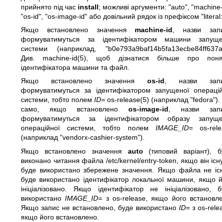
прийнято під час
install
; можливі аргументи: "auto", "machine-
"os-id", "os-image-id" або довільний рядок із префіксом "literal:
Якщо встановлено значення
machine-id
, назви запи
формуватимуться за ідентифікатором машини запуще
системи (наприклад, "b0e793a9baf14b5fa13ecbe84ff637ac
Див.
machine-id(5)
, щоб дізнатися більше про поня
ідентифікатора машини та файл.
Якщо встановлено значення
os-id
, назви запи
формуватимуться за ідентифікатором запущеної операцій
системи, тобто полем
ID=
os-release(5)
(наприклад "fedora").
само, якщо встановлено
os-image-id
, назви запи
формуватимуться за ідентифікатором образу запуще
операційної системи, тобто полем
IMAGE_ID=
os-rele
(наприклад "vendorx-cashier-system").
Якщо встановлено значення
auto
(типовий варіант), б
виконано читання файла /etc/kernel/entry-token, якщо він існу
буде використано збережене значення. Якщо файла не існ
буде використано ідентифікатор локальної машини, якщо й
ініціалізовано. Якщо ідентифікатор не ініціалізовано, б
використано
IMAGE_ID=
з os-release, якщо його встановл
Якщо запис не встановлено, буде використано
ID=
з os-rele
якщо його встановлено.