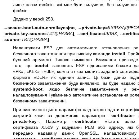
лише назви файлів, які має бути вилучено, без вилучення
файлів.
Додано у версії 253.
--secure-boot-auto-enroll=yes|no
,
--private-key=
ШЛЯХ/АДРЕС
private-key-source=
ТИП
[:
НАЗВА
]
,
--certificate=
ШЛЯХ
,
--certific
source=
ТИП
[:
НАЗВА
]
Налаштувати ESP для автоматичного встановлення ро
безпечного завантаження при виклику команди
install
. Прий
булевий аргумент. Типово вимкнено. Вмикання призведе
того, що
bootctl
заповнить ESP підписаними базами да
«PK», «KEK» і «db», кожна з яких містить заданий сертифік
форматі «DER» як єдиний запис. Ці бази даних підпи
безпечного завантаження буде виявлено, їм буде надано р
systemd-boot
, якщо безпечне завантаження у реж
налаштовування і увімкнено автоматичне встановлення рол
безпечному завантаженні.
При визначенні цього параметра слід також надати сертифік
закритий ключ за допомогою параметрів
--certificate=
private-key=
. Параметр
--certificate=
містить шлях
сертифіката X.509 у кодуванні PEM або адресу, які б
передано надавачу даних OpenSSL, налаштованому
допомогою
--certificate-source
, який приймає одне зі зна