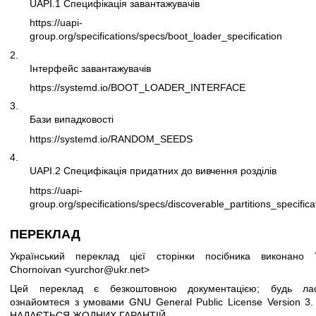
UAPI.1 Специфікація завантажувачів
https://uapi-
group.org/specifications/specs/boot_loader_specification
2.
Інтерфейс завантажувачів
https://systemd.io/BOOT_LOADER_INTERFACE
3.
Бази випадковості
https://systemd.io/RANDOM_SEEDS
4.
UAPI.2 Специфікація придатних до вивчення розділів
https://uapi-
group.org/specifications/specs/discoverable_partitions_specifica
ПЕРЕКЛАД
Український переклад цієї сторінки посібника виконано Y
Chornoivan <yurchor@ukr.net>
Цей переклад є безкоштовною документацією; будь лас
ознайомтеся з умовами
GNU General Public License Version 3
.
НАДАЄТЬСЯ ЖОДНИХ ГАРАНТІЙ.