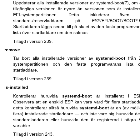
Uppdaterar alla installerade versioner av
systemd-boot(7)
, om
tillgängliga versionen är nyare än versionen som är installer
EFI-systempartitionen. Detta inkluderar även 
standard-/reservladdaren på
ESP
/EFI/BOOT/BOOT*.E
Startladdaren läggs sedan till på slutet av den fasta programva
lista över startladdare om den saknas.
Tillagd i verson 239.
remove
Tar bort alla installerade versioner av
systemd-boot
från E
systempartitionen och den fasta programvarans lista ö
startladdare.
Tillagd i verson 239.
is-installed
Kontrollerar huruvida
systemd-boot
är installerat i ESP
Observera att en enskild ESP kan vara värd för flera startladd
detta kontrollerar alltså huruvida
systemd-boot
är en (av möjl
flera) installerade startladdare — och inte vare sig huruvida de
standardladdaren eller huruvida den är registrerad i några 
variabler.
Tillagd i version 243.