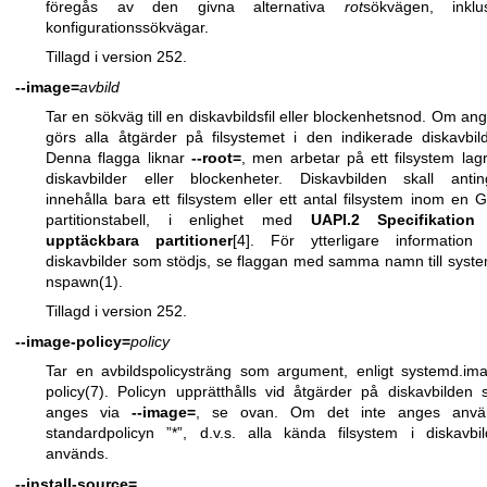
föregås av den givna alternativa
rot
sökvägen, inklu
konfigurationssökvägar.
Tillagd i version 252.
--image=
avbild
Tar en sökväg till en diskavbildsfil eller blockenhetsnod. Om ang
görs alla åtgärder på filsystemet i den indikerade diskavbil
Denna flagga liknar
--root=
, men arbetar på ett filsystem lagr
diskavbilder eller blockenheter. Diskavbilden skall anti
innehålla bara ett filsystem eller ett antal filsystem inom en 
partitionstabell, i enlighet med
UAPI.2 Specifikation
upptäckbara partitioner
[4]. För ytterligare informatio
diskavbilder som stödjs, se flaggan med samma namn till
syst
nspawn(1)
.
Tillagd i version 252.
--image-policy=
policy
Tar en avbildspolicysträng som argument, enligt
systemd.im
policy(7)
. Policyn upprätthålls vid åtgärder på diskavbilden
anges via
--image=
, se ovan. Om det inte anges anvä
standardpolicyn ”*”, d.v.s. alla kända filsystem i diskavbi
används.
--install-source=