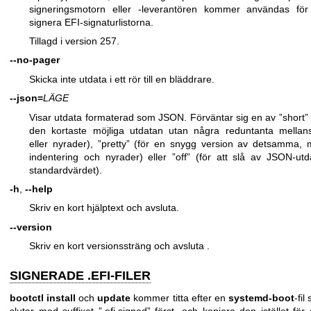
signeringsmotorn eller -leverantören kommer användas för
signera EFI-signaturlistorna.
Tillagd i version 257.
--no-pager
Skicka inte utdata i ett rör till en bläddrare.
--json=
LÄGE
Visar utdata formaterad som JSON. Förväntar sig en av ”short” 
den kortaste möjliga utdatan utan några reduntanta mellan
eller nyrader), ”pretty” (för en snygg version av detsamma,
indentering och nyrader) eller ”off” (för att slå av JSON-utd
standardvärdet).
-h
,
--help
Skriv en kort hjälptext och avsluta.
--version
Skriv en kort versionssträng och avsluta .
SIGNERADE .EFI-FILER
bootctl
install
och
update
kommer titta efter en
systemd-boot
-fil
slutar med suffixet ”.efi.signed” först, och kopiera den istället för