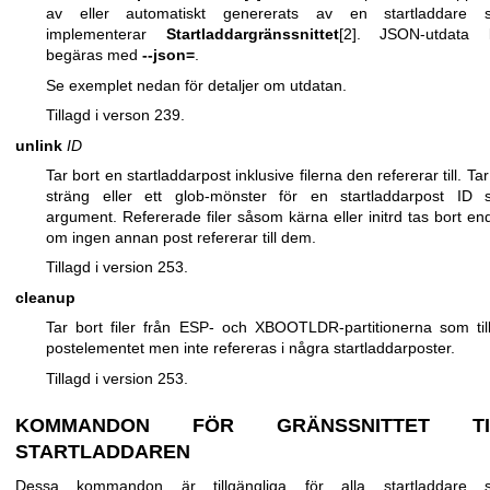
av eller automatiskt genererats av en startladdare 
implementerar
Startladdargränssnittet
[2]. JSON-utdata 
begäras med
--json=
.
Se exemplet nedan för detaljer om utdatan.
Tillagd i verson 239.
unlink
ID
Tar bort en startladdarpost inklusive filerna den refererar till. Tar
sträng eller ett glob-mönster för en startladdarpost ID
argument. Refererade filer såsom kärna eller initrd tas bort en
om ingen annan post refererar till dem.
Tillagd i version 253.
cleanup
Tar bort filer från ESP- och XBOOTLDR-partitionerna som til
postelementet men inte refereras i några startladdarposter.
Tillagd i version 253.
KOMMANDON FÖR GRÄNSSNITTET TI
STARTLADDAREN
Dessa kommandon är tillgängliga för alla startladdare 