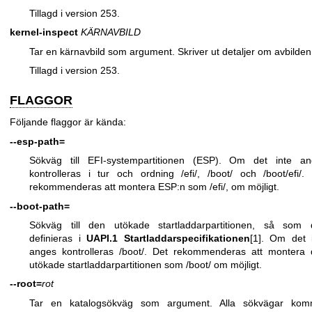
Tillagd i version 253.
kernel-inspect
KÄRNAVBILD
Tar en kärnavbild som argument. Skriver ut detaljer om avbilden
Tillagd i version 253.
FLAGGOR
Följande flaggor är kända:
--esp-path=
Sökväg till EFI-systempartitionen (ESP). Om det inte an
kontrolleras i tur och ordning /efi/, /boot/ och /boot/efi/.
rekommenderas att montera ESP:n som /efi/, om möjligt.
--boot-path=
Sökväg till den utökade startladdarpartitionen, så som 
definieras i
UAPI.1 Startladdarspecifikationen
[1]. Om det 
anges kontrolleras /boot/. Det rekommenderas att montera
utökade startladdarpartitionen som /boot/ om möjligt.
--root=
rot
Tar en katalogsökväg som argument. Alla sökvägar kom