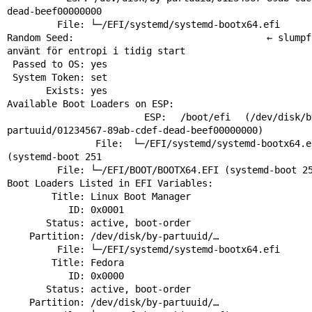
dead-beef00000000

         File: └─/EFI/systemd/systemd-bootx64.efi

Random Seed:                                 ← slumpfr
använt för entropi i tidig start

 Passed to OS: yes

 System Token: set

       Exists: yes

Available Boot Loaders on ESP:

          ESP: /boot/efi (/dev/disk/by-
partuuid/01234567-89ab-cdef-dead-beef00000000)

         File: └─/EFI/systemd/systemd-bootx64.efi 
(systemd-boot 251

         File: └─/EFI/BOOT/BOOTX64.EFI (systemd-boot 251

Boot Loaders Listed in EFI Variables:

        Title: Linux Boot Manager

           ID: 0x0001

       Status: active, boot-order

    Partition: /dev/disk/by-partuuid/…

         File: └─/EFI/systemd/systemd-bootx64.efi

        Title: Fedora

           ID: 0x0000

       Status: active, boot-order

    Partition: /dev/disk/by-partuuid/…
