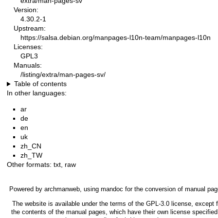
extra/man-pages-sv
Version:
4.30.2-1
Upstream:
https://salsa.debian.org/manpages-l10n-team/manpages-l10n
Licenses:
GPL3
Manuals:
/listing/extra/man-pages-sv/
Table of contents
In other languages:
ar
de
en
uk
zh_CN
zh_TW
Other formats:
txt
,
raw
Powered by
archmanweb
, using
mandoc
for the conversion of manual pag
The website is available under the terms of the
GPL-3.0
license, except f
the contents of the manual pages, which have their own license specified