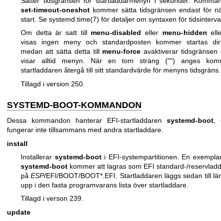
Sätter tidsgränsen för startladdarmenyn i sekunder. Komma
set-timeout-oneshot
kommer sätta tidsgränsen endast för n
start. Se
systemd.time(7)
för detaljer om syntaxen för tidsinterval
Om detta är satt till
menu-disabled
eller
menu-hidden
ell
visas ingen meny och standardposten kommer startas dire
medan att sätta detta till
menu-force
avaktiverar tidsgränsen
visar alltid menyn. När en tom sträng ("") anges kom
startladdaren återgå till sitt standardvärde för menyns tidsgräns.
Tillagd i version 250.
SYSTEMD-BOOT-KOMMANDON
Dessa kommandon hanterar EFI-startladdaren
systemd-boot
, 
fungerar inte tillsammans med andra startladdare.
install
Installerar
systemd-boot
i EFI-systempartitionen. En exempla
systemd-boot
kommer att lagras som EFI standard-/reservlad
på
ESP
/EFI/BOOT/BOOT*.EFI. Startladdaren läggs sedan till lä
upp i den fasta programvarans lista över startladdare.
Tillagd i verson 239.
update