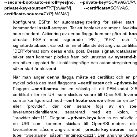
--secure-boot-auto-enroll=yes|no
,
--private-key=
SÖKVÄG/URI
private-key-source=
TYP
[:
NAMN
]
,
--certificate=
SÖKVÄG
certificate-source=
TYP
[:
NAMN
]
Konfigurera ESP:n för automatregistrering för säker start
kommandot
install
anropas. Tar ett booleskt argument. Avaktiv
som standard. Aktivering av denna flagga kommer göra att
boo
utrustar ESP:n med signerade ”PK”-, ”KEK”- och ”d
signaturdatabaser, var och en innehållande det angivna certifikat
”DER”-format som deras enda post. Dessa signaturdatabaser
säker start kommer plockas fram och utrustas av
systemd-b
om säker uppstart är i inställningsläge och automatregistrerin
säker start är aktiverat.
När man anger denna flagga måste ett certifikat och en pr
nyckel också ges med flaggorna
--certificate=
och
--private-k
Flaggan
--certificate=
tar en sökväg till ett PEM-kodat X.
certifikat eller en URI som skickas vidare till OpenSSL-levera
som är konfigurerad med
--certificate-source
vilken tar en av ”f
eller ”provider”, där den senare följs av en speci
leverantörsidentifierare, separerad med ett kolon, t.
”provider:pkcs11”. Flaggan
--private-key=
kan ta en sökväg e
en URI som kommer skickas till OpenSSL-motorn elle
leverantören, såsom angivits med
--private-key-source=
som
tupel ”type:name”, såsom ”engine:pkcs11”. Den angivna Open