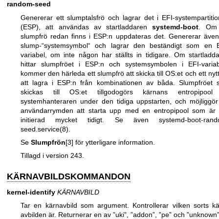
random-seed
Genererar ett slumptalsfrö och lagrar det i EFI-systempartiti
(ESP), att användas av startladdaren
systemd-boot
. Om 
slumpfrö redan finns i ESP:n uppdateras det. Genererar äve
slump-“systemsymbol“ och lagrar den beständigt som en E
variabel, om inte någon har ställts in tidigare. Om startladd
hittar slumpfröet i ESP:n och systemsymbolen i EFI-varia
kommer den härleda ett slumpfrö att skicka till OS:et och ett nytt
att lagra i ESP:n från kombinationen av båda. Slumpfröet
skickas till OS:et tillgodogörs kärnans entropipool
systemhanteraren under den tidiga uppstarten, och möjliggör
användarrymden att starta upp med en entropipool som är f
initierad mycket tidigt. Se även
systemd-boot-ran
seed.service(8)
.
Se
Slumpfrön
[3] för ytterligare information.
Tillagd i version 243.
KÄRNAVBILDSKOMMANDON
kernel-identify
KÄRNAVBILD
Tar en kärnavbild som argument. Kontrollerar vilken sorts k
avbilden är. Returnerar en av ”uki”, ”addon”, ”pe” och ”unknown”