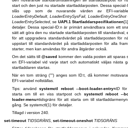
start och den just nu startade startladdarposten. Dessa special-
slås upp som de nuvarande värden av EFI-variable
LoaderEntryDefault
,
LoaderEntrySysFail
,
LoaderEntryOneShot
LoaderEntrySelected
, se
UAPI.1 Startladdarspecifikationen
[1
detaljer. Dessa special-ID:n är primärt användbara som ett sn
sätt att göra den nu startade startladdarposten till standardval, e
för att uppgradera standardvärdet på startladdarposten för n
uppstart till standardvärdet på startladdarposten för alla fram
starter, men kan användas för andra åtgärder också.
Om det sätts till
@saved
kommer den valda posten att sparas
en EFI-variabel vid varje start och automatiskt väljas nästa 
startladdaren startas.
När en tom sträng ("") anges som ID:t, då kommer motsvar
EFI-variabel nollställas.
Tips: använd
systemctl reboot --boot-loader-entry=
ID
för
starta om till en viss startpost och
systemctl reboot --bo
loader-menu=
tidsgräns
för att starta om till startladdarmeny
gång. Se
systemctl(1)
för detaljer.
Tillagd i version 240.
set-timeout
TIDSGRÄNS
,
set-timeout-oneshot
TIDSGRÄNS