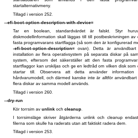
startalternativmeny.
Tillagd i version 252.
--efi-boot-option-description-with-device=
Tar en boolean, standardvärdet är falskt. Styr huruv
diskmodellinformation skall läggas till till postbeskrivningen av
fasta programvarans startflagga (så som den är konfigurerad 
-efi-boot-option-description=
ovan). Detta är användbart 
installation av flera operativsystem på separata diskar på s
system, eftersom det säkerställer att den fasta programva
startflaggor kan urskiljas och ge en ledtråd om vilken disk som
startar till. Observera att detta använder information
hårdvarumodell, och därmed kanske inte är alltför användbar
flera diskar av samma modell används.
Tillagd i version 260.
--dry-run
Kör torrsim av
unlink
och
cleanup
.
I torrsimsläge skriver åtgärderna unlink och cleanup endas
filerna som skulle ha raderats utan att faktiskt radera dem.
Tillagd i version 253.