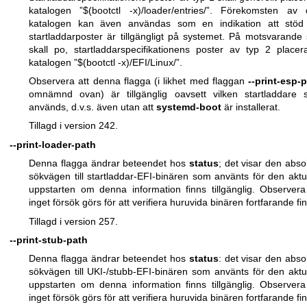
katalogen ”$(bootctl -x)/loader/entries/”. Förekomsten av
katalogen kan även användas som en indikation att stöd 
startladdarposter är tillgängligt på systemet. På motsvarande 
skall po, startladdarspecifikationens poster av typ 2 placer
katalogen ”$(bootctl -x)/EFI/Linux/”.
Observera att denna flagga (i likhet med flaggan
--print-esp-
omnämnd ovan) är tillgänglig oavsett vilken startladdare
används, d.v.s. även utan att
systemd-boot
är installerat.
Tillagd i version 242.
--print-loader-path
Denna flagga ändrar beteendet hos
status
; det visar den abso
sökvägen till startladdar-EFI-binären som använts för den aktu
uppstarten om denna information finns tillgänglig. Observera
inget försök görs för att verifiera huruvida binären fortfarande fi
Tillagd i version 257.
--print-stub-path
Denna flagga ändrar beteendet hos
status
: det visar den abso
sökvägen till UKI-/stubb-EFI-binären som använts för den aktu
uppstarten om denna information finns tillgänglig. Observera
inget försök görs för att verifiera huruvida binären fortfarande fi