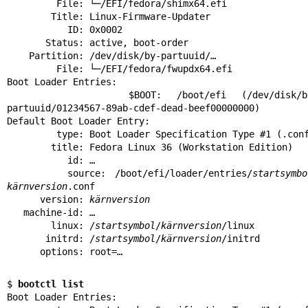
         File: └─/EFI/fedora/shimx64.efi

        Title: Linux-Firmware-Updater

           ID: 0x0002

       Status: active, boot-order

    Partition: /dev/disk/by-partuuid/…

         File: └─/EFI/fedora/fwupdx64.efi

Boot Loader Entries:

        $BOOT: /boot/efi (/dev/disk/by-
partuuid/01234567-89ab-cdef-dead-beef00000000)

Default Boot Loader Entry:

         type: Boot Loader Specification Type #1 (.conf)

        title: Fedora Linux 36 (Workstation Edition)

           id: …

       source: /boot/efi/loader/entries/
startsymbo
kärnversion
.conf

      version: 
kärnversion
   machine-id: …

        linux: /
startsymbol
/
kärnversion
/linux

       initrd: /
startsymbol
/
kärnversion
/initrd

      options: root=…
$ 
bootctl list
Boot Loader Entries:
