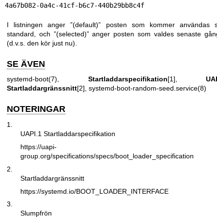
4a67b082-0a4c-41cf-b6c7-440b29bb8c4f
I listningen anger ”(default)” posten som kommer användas 
standard, och ”(selected)” anger posten som valdes senaste gå
(d.v.s. den kör just nu).
SE ÄVEN
systemd-boot(7)
,
Startladdarspecifikation
[1],
UAP
Startladdargränssnitt
[2],
systemd-boot-random-seed.service(8)
NOTERINGAR
1.
UAPI.1 Startladdarspecifikation
https://uapi-
group.org/specifications/specs/boot_loader_specification
2.
Startladdargränssnitt
https://systemd.io/BOOT_LOADER_INTERFACE
3.
Slumpfrön