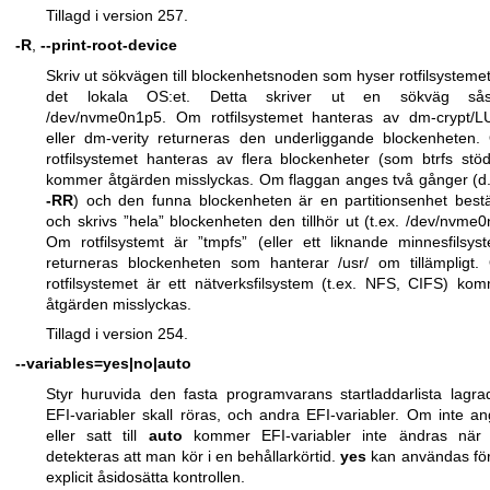
Tillagd i version 257.
-R
,
--print-root-device
Skriv ut sökvägen till blockenhetsnoden som hyser rotfilsystemet
det lokala OS:et. Detta skriver ut en sökväg så
/dev/nvme0n1p5. Om rotfilsystemet hanteras av dm-crypt/
eller dm-verity returneras den underliggande blockenheten
rotfilsystemet hanteras av flera blockenheter (som btrfs stöd
kommer åtgärden misslyckas. Om flaggan anges två gånger (d.
-RR
) och den funna blockenheten är en partitionsenhet bes
och skrivs ”hela” blockenheten den tillhör ut (t.ex. /dev/nvme0
Om rotfilsystemt är ”tmpfs” (eller ett liknande minnesfilsys
returneras blockenheten som hanterar /usr/ om tillämpligt
rotfilsystemet är ett nätverksfilsystem (t.ex. NFS, CIFS) ko
åtgärden misslyckas.
Tillagd i version 254.
--variables=yes|no|auto
Styr huruvida den fasta programvarans startladdarlista lagra
EFI-variabler skall röras, och andra EFI-variabler. Om inte an
eller satt till
auto
kommer EFI-variabler inte ändras när 
detekteras att man kör i en behållarkörtid.
yes
kan användas för
explicit åsidosätta kontrollen.