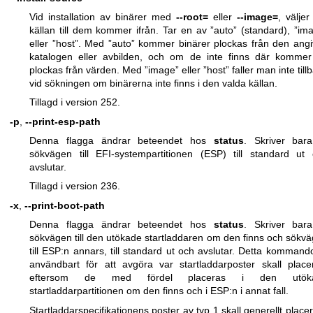
Vid installation av binärer med
--root=
eller
--image=
, väljer
källan till dem kommer ifrån. Tar en av ”auto” (standard), ”im
eller ”host”. Med ”auto” kommer binärer plockas från den ang
katalogen eller avbilden, och om de inte finns där komme
plockas från värden. Med ”image” eller ”host” faller man inte till
vid sökningen om binärerna inte finns i den valda källan.
Tillagd i version 252.
-p
,
--print-esp-path
Denna flagga ändrar beteendet hos
status
. Skriver bar
sökvägen till EFI-systempartitionen (ESP) till standard ut
avslutar.
Tillagd i version 236.
-x
,
--print-boot-path
Denna flagga ändrar beteendet hos
status
. Skriver bar
sökvägen till den utökade startladdaren om den finns och sökv
till ESP:n annars, till standard ut och avslutar. Detta kommand
användbart för att avgöra var startladdarposter skall place
eftersom de med fördel placeras i den utök
startladdarpartitionen om den finns och i ESP:n i annat fall.
Startladdarspecifikationens poster av typ 1 skall generellt placer