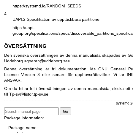
https://systemd.io/RANDOM_SEEDS
4.
UAPI.2 Specifikation av upptäckbara partitioner
https://uapi-
group.org/specifications/specs/discoverable_partitions_specifica
ÖVERSÄTTNING
Den svenska översättningen av denna manualsida skapades av G
Uddeborg <goeran@uddeborg.se>
Denna översättning är fri dokumentation; läs
GNU General Pub
License Version 3
eller senare för upphovsrättsvillkor. Vi tar I
ANSVAR.
Om du hittar fel i översättningen av denna manualsida, skicka ett 
till
Tp-sv@listor.tp-sv.se
.
systemd 2
Package information:
Package name: