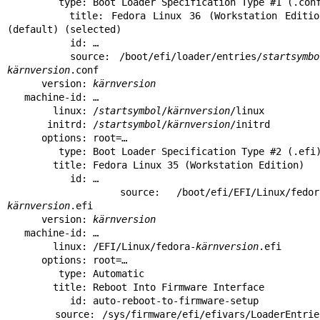
         type: Boot Loader Specification Type #1 (.conf)

        title: Fedora Linux 36 (Workstation Edition) 
(default) (selected)

           id: …

       source: /boot/efi/loader/entries/
startsymbo
kärnversion
.conf

      version: 
kärnversion
   machine-id: …

        linux: /
startsymbol
/
kärnversion
/linux

       initrd: /
startsymbol
/
kärnversion
/initrd

      options: root=…

         type: Boot Loader Specification Type #2 (.efi)

        title: Fedora Linux 35 (Workstation Edition)

           id: …

       source: /boot/efi/EFI/Linux/fedo
kärnversion
.efi

      version: 
kärnversion
   machine-id: …

        linux: /EFI/Linux/fedora-
kärnversion
.efi

      options: root=…

         type: Automatic

        title: Reboot Into Firmware Interface

           id: auto-reboot-to-firmware-setup

       source: /sys/firmware/efi/efivars/LoaderEntries-