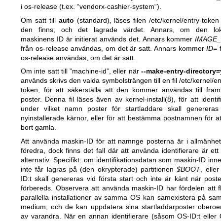
i os-release (t.ex. “vendorx-cashier-system“).
Om satt till
auto
(standard), läses filen /etc/kernel/entry-toke
den finns, och det lagrade värdet. Annars, om den lok
maskinens ID är initierat används det. Annars kommer
IMAGE_
från os-release användas, om det är satt. Annars kommer
ID=
f
os-release användas, om det är satt.
Om inte satt till ”machine-id”, eller när
--make-entry-directory
används skrivs den valda symbolsträngen till en fil /etc/kernel/en
token, för att säkerställa att den kommer användas till fram
poster. Denna fil läses även av
kernel-install(8)
, för att identif
under vilket namn poster för startladdare skall genereras
nyinstallerade kärnor, eller för att bestämma postnamnen för at
bort gamla.
Att använda maskin-ID för att namnge posterna är i allmänhet
föredra, dock finns det fall där att använda identifierare är ett
alternativ. Specifikt: om identifikationsdatan som maskin-ID inn
inte får lagras på (den okrypterade) partitionen
$BOOT
, elle
ID:t skall genereras vid första start och inte är känt när post
förbereds. Observera att använda maskin-ID har fördelen att f
parallella installationer av samma OS kan samexistera på s
medium, och de kan uppdatera sina startladdarposter obero
av varandra. När en annan identifierare (såsom OS-ID:t eller