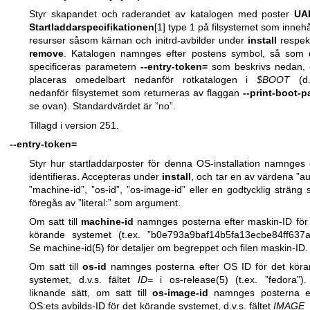
Styr skapandet och raderandet av katalogen med poster
UAP
Startladdarspecifikationen
[1] type 1 på filsystemet som innehå
resurser såsom kärnan och initrd-avbilder under
install
respek
remove
. Katalogen namnges efter postens symbol, så som
specificeras parametern
--entry-token=
som beskrivs nedan, 
placeras omedelbart nedanför rotkatalogen i
$BOOT
(d.
nedanför filsystemet som returneras av flaggan
--print-boot-p
se ovan). Standardvärdet är ”no”.
Tillagd i version 251.
--entry-token=
Styr hur startladdarposter för denna OS-installation namnges
identifieras. Accepteras under
install
, och tar en av värdena ”au
”machine-id”, ”os-id”, ”os-image-id” eller en godtycklig sträng
föregås av ”literal:” som argument.
Om satt till
machine-id
namnges posterna efter maskin-ID för
körande systemet (t.ex. ”b0e793a9baf14b5fa13ecbe84ff637a
Se
machine-id(5)
för detaljer om begreppet och filen maskin-ID.
Om satt till
os-id
namnges posterna efter OS ID för det kör
systemet, d.v.s. fältet
ID=
i
os-release(5)
(t.ex. ”fedora”)
liknande sätt, om satt till
os-image-id
namnges posterna ef
OS:ets avbilds-ID för det körande systemet, d.v.s. fältet
IMAGE_