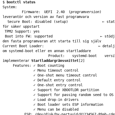
$ 
bootctl status
System:

     Firmware: UEFI 2.40 (
programversion
)    
leverantör och version av fast programvara

  Secure Boot: disabled (setup)              ← status 
för säker uppstart

 TPM2 Support: yes

 Boot into FW: supported                     ← stödjer 
den fasta programvaran att starta till sig själv

Current Boot Loader:                         ← detalje
om systemd-boot eller en annan startladdare

      Product: systemd-boot 
versi
implementerar 
Startladdargränssnittet
[2]

     Features: ✓ Boot counting

               ✓ Menu timeout control

               ✓ One-shot menu timeout control

               ✓ Default entry control

               ✓ One-shot entry control

               ✓ Support for XBOOTLDR partition

               ✓ Support for passing random seed to OS

               ✓ Load drop-in drivers

               ✓ Boot loader sets ESP information

               ✓ Menu can be disabled

          ESP: /dev/disk/by-partuuid/01234567-89ab-cdef-