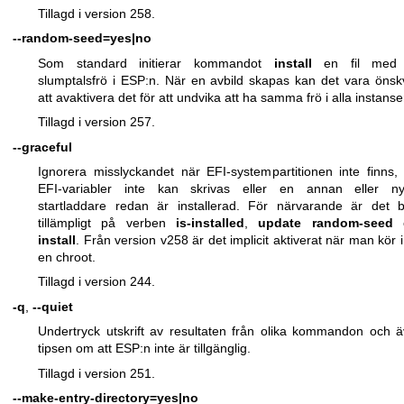
Tillagd i version 258.
--random-seed=yes|no
Som standard initierar kommandot
install
en fil med 
slumptalsfrö i ESP:n. När en avbild skapas kan det vara önsk
att avaktivera det för att undvika att ha samma frö i alla instanse
Tillagd i version 257.
--graceful
Ignorera misslyckandet när EFI-systempartitionen inte finns,
EFI-variabler inte kan skrivas eller en annan eller ny
startladdare redan är installerad. För närvarande är det 
tillämpligt på verben
is-installed
,
update
random-seed
o
install
. Från version v258 är det implicit aktiverat när man kör i
en chroot.
Tillagd i version 244.
-q
,
--quiet
Undertryck utskrift av resultaten från olika kommandon och 
tipsen om att ESP:n inte är tillgänglig.
Tillagd i version 251.
--make-entry-directory=yes|no