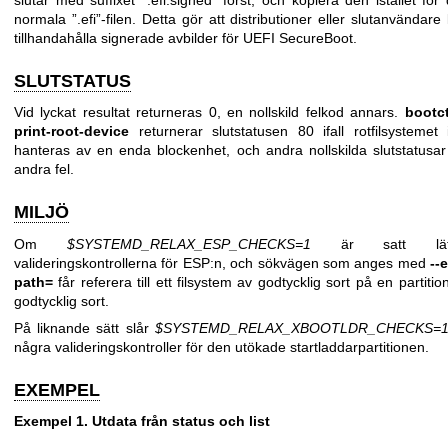
normala ”.efi”-filen. Detta gör att distributioner eller slutanvändare
tillhandahålla signerade avbilder för UEFI SecureBoot.
SLUTSTATUS
Vid lyckat resultat returneras 0, en nollskild felkod annars.
bootct
print-root-device
returnerar slutstatusen 80 ifall rotfilsystemet 
hanteras av en enda blockenhet, och andra nollskilda slutstatusar
andra fel.
MILJÖ
Om
$SYSTEMD_RELAX_ESP_CHECKS=1
är satt lätt
valideringskontrollerna för ESP:n, och sökvägen som anges med
--
path=
får referera till ett filsystem av godtycklig sort på en partitio
godtycklig sort.
På liknande sätt slår
$SYSTEMD_RELAX_XBOOTLDR_CHECKS=
några valideringskontroller för den utökade startladdarpartitionen.
EXEMPEL
Exempel 1. Utdata från status och list