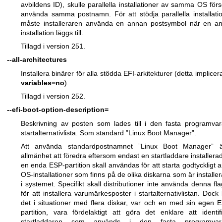
avbildens ID), skulle parallella installationer av samma OS för
använda samma postnamn. För att stödja parallella installati
måste installeraren använda en annan postsymbol när en a
installation läggs till.
Tillagd i version 251.
--all-architectures
Installera binärer för alla stödda EFI-arkitekturer (detta implicer
variables=no
).
Tillagd i version 252.
--efi-boot-option-description=
Beskrivning av posten som lades till i den fasta programva
startalternativlista. Som standard ”Linux Boot Manager”.
Att använda standardpostnamnet ”Linux Boot Manager” ä
allmänhet att föredra eftersom endast en startladdare installera
en enda ESP-partition skall användas för att starta godtyckligt a
OS-installationer som finns på de olika diskarna som är installe
i systemet. Specifikt skall distributioner inte använda denna fl
för att installera varumärkesposter i startalternativlistan. Dock
det i situationer med flera diskar, var och en med sin egen 
partition, vara fördelaktigt att göra det enklare att identif
startladdaren som används i den fasta programvar