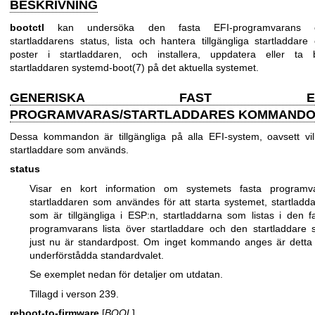
BESKRIVNING
bootctl
kan undersöka den fasta EFI-programvarans 
startladdarens status, lista och hantera tillgängliga startladdare
poster i startladdaren, och installera, uppdatera eller ta 
startladdaren
systemd-boot(7)
på det aktuella systemet.
GENERISKA FAST EFI
PROGRAMVARAS/STARTLADDARES KOMMAND
Dessa kommandon är tillgängliga på alla EFI-system, oavsett vi
startladdare som används.
status
Visar en kort information om systemets fasta programva
startladdaren som användes för att starta systemet, startladd
som är tillgängliga i ESP:n, startladdarna som listas i den f
programvarans lista över startladdare och den startladdare
just nu är standardpost. Om inget kommando anges är detta
underförstådda standardvalet.
Se exemplet nedan för detaljer om utdatan.
Tillagd i verson 239.
reboot-to-firmware
[
BOOL
]