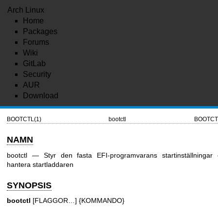
Arch Linux
Home
Packages
Forums
Wiki
GitLab
Security
AUR
Download
BOOTCTL(1)
bootctl
BOOTCT
NAMN
bootctl — Styr den fasta EFI-programvarans startinställningar
hantera startladdaren
SYNOPSIS
bootctl
[FLAGGOR…] {KOMMANDO}