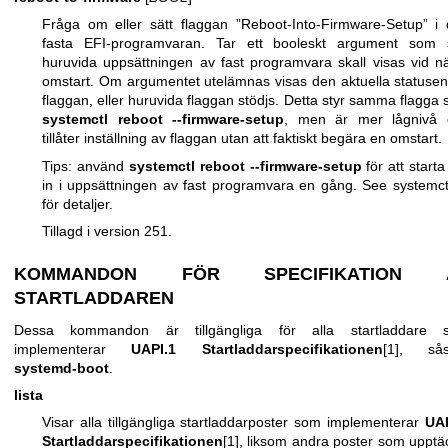
Fråga om eller sätt flaggan ”Reboot-Into-Firmware-Setup” i
fasta EFI-programvaran. Tar ett booleskt argument som s
huruvida uppsättningen av fast programvara skall visas vid n
omstart. Om argumentet utelämnas visas den aktuella statusen
flaggan, eller huruvida flaggan stödjs. Detta styr samma flagga
systemctl reboot --firmware-setup
, men är mer lågnivå 
tillåter inställning av flaggan utan att faktiskt begära en omstart.
Tips: använd
systemctl reboot --firmware-setup
för att start
in i uppsättningen av fast programvara en gång. See
systemct
för detaljer.
Tillagd i version 251.
KOMMANDON FÖR SPECIFIKATION 
STARTLADDAREN
Dessa kommandon är tillgängliga för alla startladdare 
implementerar
UAPI.1 Startladdarspecifikationen
[1], så
systemd-boot
.
lista
Visar alla tillgängliga startladdarposter som implementerar
UAP
Startladdarspecifikationen
[1], liksom andra poster som upptä