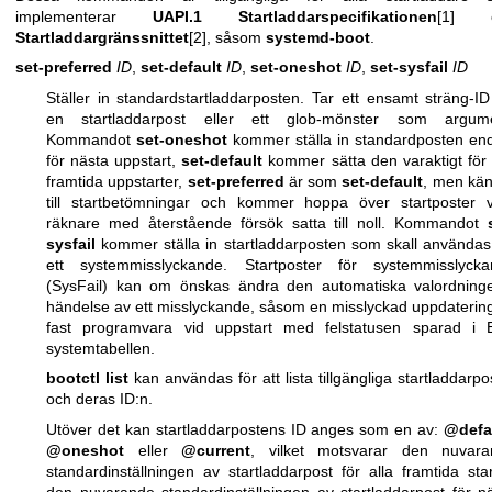
implementerar
UAPI.1 Startladdarspecifikationen
[1] 
Startladdargränssnittet
[2], såsom
systemd-boot
.
set-preferred
ID
,
set-default
ID
,
set-oneshot
ID
,
set-sysfail
ID
Ställer in standardstartladdarposten. Tar ett ensamt sträng-ID
en startladdarpost eller ett glob-mönster som argume
Kommandot
set-oneshot
kommer ställa in standardposten en
för nästa uppstart,
set-default
kommer sätta den varaktigt för 
framtida uppstarter,
set-preferred
är som
set-default
, men kä
till startbetömningar och kommer hoppa över startposter 
räknare med återstående försök satta till noll. Kommandot
sysfail
kommer ställa in startladdarposten som skall användas
ett systemmisslyckande. Startposter för systemmisslycka
(SysFail) kan om önskas ändra den automatiska valordning
händelse av ett misslyckande, såsom en misslyckad uppdaterin
fast programvara vid uppstart med felstatusen sparad i 
systemtabellen.
bootctl list
kan användas för att lista tillgängliga startladdarpo
och deras ID:n.
Utöver det kan startladdarpostens ID anges som en av:
@defa
@oneshot
eller
@current
, vilket motsvarar den nuvara
standardinställningen av startladdarpost för alla framtida star
den nuvarande standardinställningen av startladdarpost för n