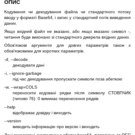
ОПИС
Кодування чи декодування файла чи стандартного потоку
вводу у форматі Base64, і запис у стандартний потік виведення
даних.
Якщо вхідний файл не вказано, або якщо вказано символ -,
читання буде виконано зі стандартного джерела вхідних даних.
Обов'язкові аргументи для довгих параметрів також є
обов'язковими для коротких параметрів.
-d, --decode
декодувати дані
-i, --ignore-garbage
під час декодування пропускати символи поза абеткою
-w, --wrap=COLS
переносити кодовані рядки після символу СТОВПЧИК
(типово 76). 0 вимикає перенесення рядків.
--help
відображає довідку і виходить
--version
виводить інформацію про версію і виходить
Дані закодовані символами з абетки base64, відповідно до RFC