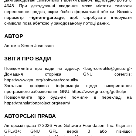
4648. При декодуванні введення може містити символи
перенесення рядків, окрім байтів формальної абетки. Вкажіть
параметр
--ignore-garbage
, щоб спробувати ігнорувати
символи поза абеткою у закодованому потоці даних.
АВТОР
Автом є Simon Josefsson.
ЗВІТИ ПРО ВАДИ
Повідомляйте про вади на адресу: <bug-coreutils@gnu.org>
Домашня сторінка GNU coreutils:
https://www.gnu.org/software/coreutils/
Загальна довідкова інформація щодо використання
програмного забезпечення GNU:
https://www.gnu.org/gethelp/
Повідомляйте про будь-які помилки в перекладі на
https://translationproject.org/team/
АВТОРСЬКІ ПРАВА
Авторські права © 2026 Free Software Foundation, Inc. Ліцензія
GPLv3+: GNU GPL версії 3 або пізнішої