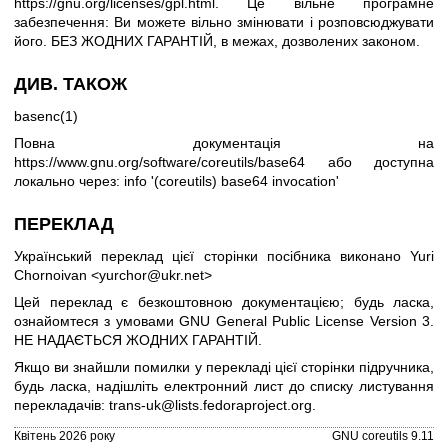
https://gnu.org/licenses/gpl.html
.
Це вільне програмне
забезпечення: Ви можете вільно змінювати і розповсюджувати
його. БЕЗ ЖОДНИХ ГАРАНТІЙ, в межах, дозволених законом.
ДИВ. ТАКОЖ
basenc(1)
Повна документація на
https://www.gnu.org/software/coreutils/base64
або доступна
локально через: info '(coreutils) base64 invocation'
ПЕРЕКЛАД
Український переклад цієї сторінки посібника виконано Yuri
Chornoivan <yurchor@ukr.net>
Цей переклад є безкоштовною документацією; будь ласка,
ознайомтеся з умовами
GNU General Public License Version 3
.
НЕ НАДАЄТЬСЯ ЖОДНИХ ГАРАНТІЙ.
Якщо ви знайшли помилки у перекладі цієї сторінки підручника,
будь ласка, надішліть електронний лист до списку листування
перекладачів:
trans-uk@lists.fedoraproject.org
.
Квітень 2026 року
GNU coreutils 9.11