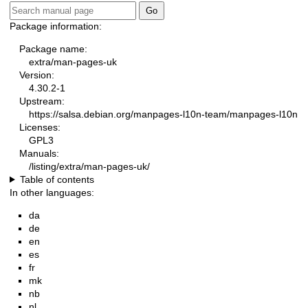
Package information:
Package name:
extra/man-pages-uk
Version:
4.30.2-1
Upstream:
https://salsa.debian.org/manpages-l10n-team/manpages-l10n
Licenses:
GPL3
Manuals:
/listing/extra/man-pages-uk/
Table of contents
In other languages:
da
de
en
es
fr
mk
nb
nl