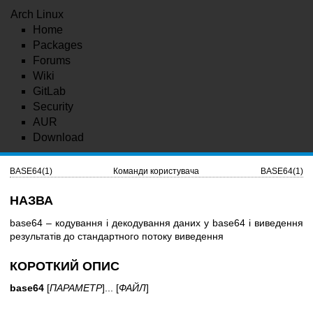
Arch Linux
Home
Packages
Forums
Wiki
GitLab
Security
AUR
Download
BASE64(1)
Команди користувача
BASE64(1)
НАЗВА
base64 – кодування і декодування даних у base64 і виведення
результатів до стандартного потоку виведення
КОРОТКИЙ ОПИС
base64
[
ПАРАМЕТР
]... [
ФАЙЛ
]