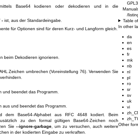
GPL3
mittels Base64 kodieren oder dekodieren und in die
Manual
/list
I
-
ist, aus der Standardeingabe.
Table o
In other 
ente für Optionen sind für deren Kurz- und Langform gleich.
da
en
es
fr
en beim Dekodieren ignorieren.
mk
nb
AHL Zeichen umbrechen (Voreinstellung 76). Verwenden Sie
nl
verhindern.
pl
ro
sr
 an und beendet das Programm.
sv
uk
en aus und beendet das Programm.
vi
zh_C
nd dem Base64‐Alphabet aus RFC 4648 kodiert. Beim
zh_T
usätzlich zu den formal gültigen Base64‐Zeichen noch
Other for
tzen Sie
--ignore-garbage
, um zu versuchen, auch weitere
hen in der kodierten Eingabe zu verkraften.