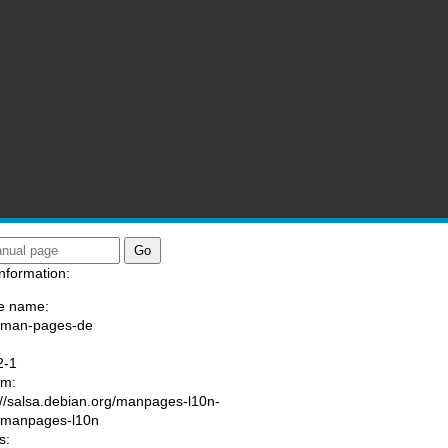
nformation:
e name:
/man-pages-de
:
2-1
am:
://salsa.debian.org/manpages-l10n-
/manpages-l10n
s: