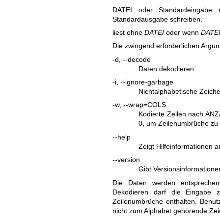
DATEI oder Standardeingabe 
Standardausgabe schreiben.
liest ohne
DATEI
oder wenn
DATE
Die zwingend erforderlichen Argum
-d, --decode
Daten dekodieren
-i, --ignore-garbage
Nichtalphabetische Zeich
-w, --wrap=COLS
Kodierte Zeilen nach ANZ
0, um Zeilenumbrüche zu 
--help
Zeigt Hilfeinformationen
--version
Gibt Versionsinformation
Die Daten werden entspreche
Dekodieren darf die Eingabe z
Zeilenumbrüche enthalten. Benu
nicht zum Alphabet gehörende Zeic