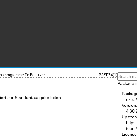
nstprogramme für Benutzer
BASE64(1)
Package i
Packag
ert zur Standardausgabe leiten
extra
Version
4.30.
Upstre
https
team
License