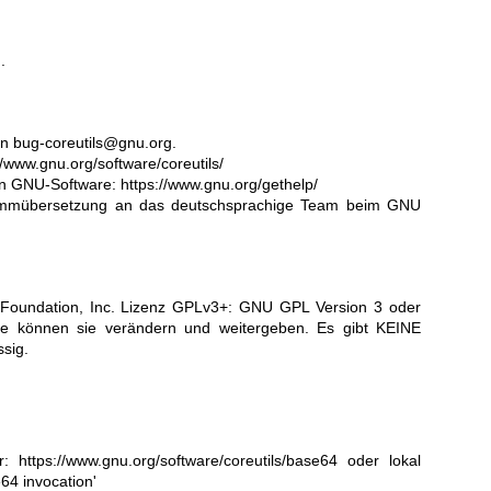
.
an
bug-coreutils@gnu.org
.
//www.gnu.org/software/coreutils/
von GNU-Software:
https://www.gnu.org/gethelp/
rammübersetzung an
das deutschsprachige Team beim GNU
Foundation, Inc. Lizenz GPLv3+:
GNU GPL Version 3
oder
 Sie können sie verändern und weitergeben. Es gibt KEINE
sig.
er:
https://www.gnu.org/software/coreutils/base64
oder lokal
e64 invocation'