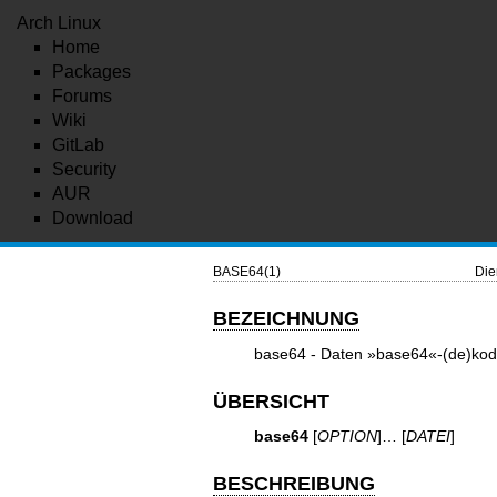
Arch Linux
Home
Packages
Forums
Wiki
GitLab
Security
AUR
Download
BASE64(1)
Die
BEZEICHNUNG
base64 - Daten »base64«-(de)kodi
ÜBERSICHT
base64
[
OPTION
]… [
DATEI
]
BESCHREIBUNG