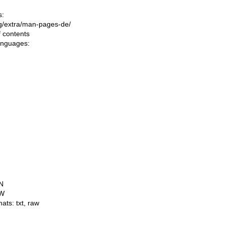
s:
ing/extra/man-pages-de/
f contents
languages:
N
W
mats:
txt
,
raw