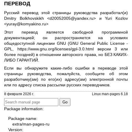
ПЕРЕВОД
Русский перевод этой страницы руководства разработал(и)
Dmitry Bolkhovskikh <d20052005@yandex.ru> и Yuri Kozlov
<yuray@komyakino.ru>
Этот перевод является свободной программной
документацией; он распространяется на условиях
общедоступной лицензии GNU (GNU General Public License -
GPL,
https://www.gnu.org/licenses/gpl-3.0.html
версии 3 или
более поздней) в отношении авторского права, но БЕЗ КАКИХ-
ЛИБО ГАРАНТИЙ.
Если вы обнаружите какие-либо ошибки в переводе этой
страницы руководства, пожалуйста, сообщите об этом
разработчику(ам) по его(их) адресу(ам) электронной почты
или по адресу
списка рассылки русских переводчиков
.
8 февраля 2026 г.
Linux man-pages 6.18
Package information:
Package name:
extra/man-pages-ru
Version: