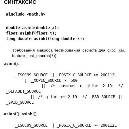
СИНТАКСИС
#include <math.h>
double asinh(double 
x
);
float asinhf(float 
x
);
long double asinhl(long double 
x
);
Требования макроса тестирования свойств для glibc (см.
feature_test_macros(7)
):
asinh
():
    _ISOC99_SOURCE || _POSIX_C_SOURCE >= 200112L

        || _XOPEN_SOURCE >= 500

        || /* начиная с glibc 2.19: */ 
_DEFAULT_SOURCE

        || /* glibc <= 2.19: */ _BSD_SOURCE || 
_SVID_SOURCE
asinhf
(),
asinhl
():
    _ISOC99_SOURCE || _POSIX_C_SOURCE >= 200112L
