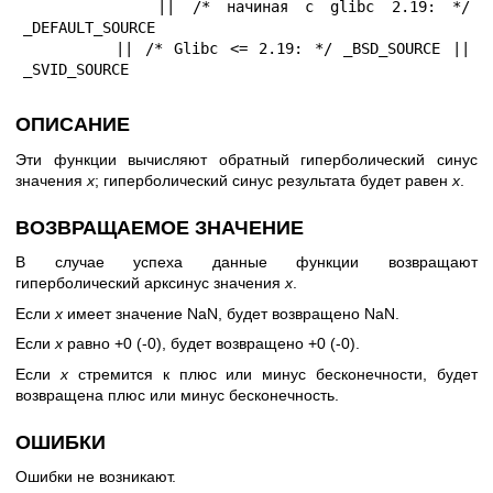
        || /* начиная с glibc 2.19: */ 
_DEFAULT_SOURCE

        || /* Glibc <= 2.19: */ _BSD_SOURCE || 
_SVID_SOURCE
ОПИСАНИЕ
Эти функции вычисляют обратный гиперболический синус
значения
x
; гиперболический синус результата будет равен
x
.
ВОЗВРАЩАЕМОЕ ЗНАЧЕНИЕ
В случае успеха данные функции возвращают
гиперболический арксинус значения
x
.
Если
x
имеет значение NaN, будет возвращено NaN.
Если
x
равно +0 (-0), будет возвращено +0 (-0).
Если
x
стремится к плюс или минус бесконечности, будет
возвращена плюс или минус бесконечность.
ОШИБКИ
Ошибки не возникают.