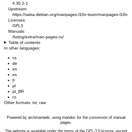
4.30.2-1
Upstream:
https://salsa.debian.org/manpages-l10n-team/manpages-l10n
Licenses:
GPL3
Manuals:
/listing/extra/man-pages-ru/
Table of contents
In other languages:
cs
de
en
es
fr
pl
pt_BR
ro
Other formats:
txt
,
raw
Powered by
archmanweb
, using
mandoc
for the conversion of manual
pages.
The website is available under the terms of the
GPL-3.0
license, except