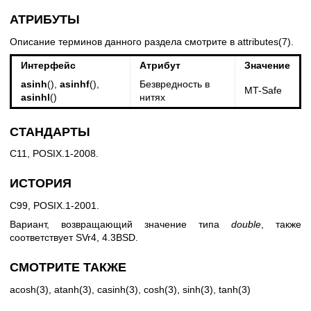
АТРИБУТЫ
Описание терминов данного раздела смотрите в
attributes(7)
.
Интерфейс
Атрибут
Значение
asinh
(),
asinhf
(),
Безвредность в
MT-Safe
asinhl
()
нитях
СТАНДАРТЫ
C11, POSIX.1-2008.
ИСТОРИЯ
C99, POSIX.1-2001.
Вариант, возвращающий значение типа
double
, также
соответствует SVr4, 4.3BSD.
СМОТРИТЕ ТАКЖЕ
acosh(3)
,
atanh(3)
,
casinh(3)
,
cosh(3)
,
sinh(3)
,
tanh(3)