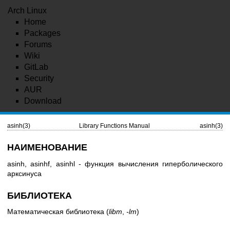
Arch Linux
Home
Packages
Forums
Wiki
GitLab
Security
AUR
Download
asinh(3)
Library Functions Manual
asinh(3)
НАИМЕНОВАНИЕ
asinh, asinhf, asinhl - функция вычисления гиперболического
арксинуса
БИБЛИОТЕКА
Математическая библиотека (
libm
,
-lm
)