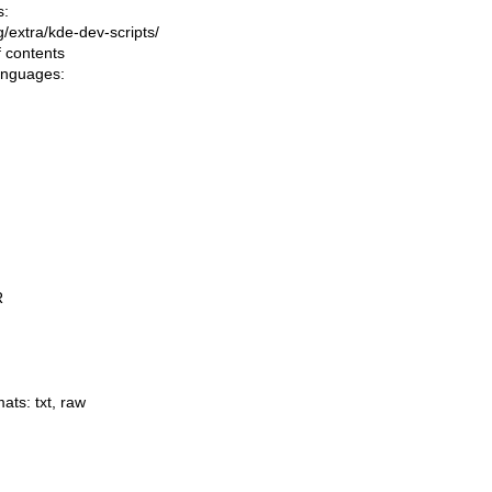
s:
ng/extra/kde-dev-scripts/
f contents
languages:
R
mats:
txt
,
raw