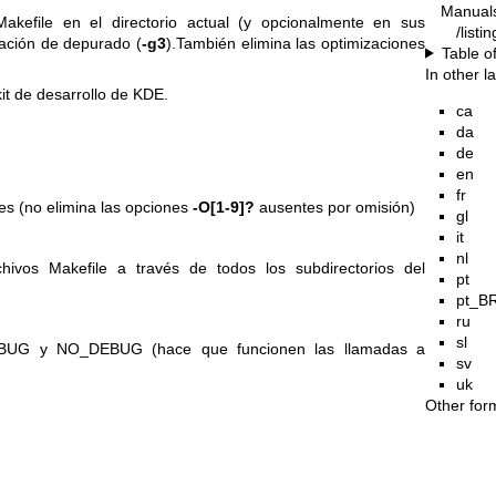
Manual
akefile en el directorio actual (y opcionalmente en sus
/listi
mación de depurado (
-g3
).También elimina las optimizaciones
Table o
In other 
it de desarrollo de KDE.
ca
da
de
en
fr
es (no elimina las opciones
-O[1-9]?
ausentes por omisión)
gl
it
nl
hivos Makefile a través de todos los subdirectorios del
pt
pt_B
ru
sl
DEBUG y NO_DEBUG (hace que funcionen las llamadas a
sv
uk
Other for