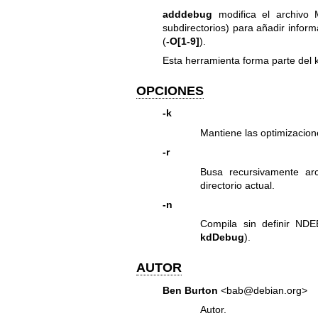
adddebug
modifica el archivo M
subdirectorios) para añadir infor
(
-O[1-9]
).
Esta herramienta forma parte del k
OPCIONES
-k
Mantiene las optimizacion
-r
Busa recursivamente arc
directorio actual.
-n
Compila sin definir N
kdDebug
).
AUTOR
Ben Burton
<bab@debian.org>
Autor.