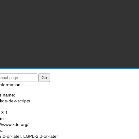
nformation:
e name:
/kde-dev-scripts
:
.3-1
am:
://www.kde.org/
s:
.0-or-later, LGPL-2.0-or-later