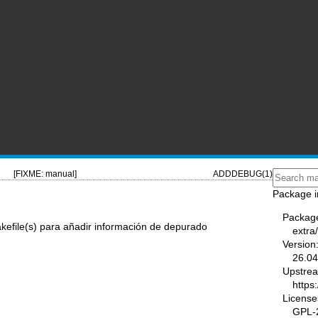
[FIXME: manual]
ADDDEBUG(1)
Package i
Packag
kefile(s) para añadir información de depurado
extra
Version
26.04
Upstre
https
License
GPL-2