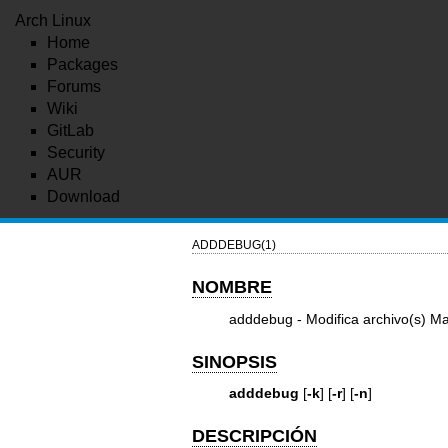
Arch Linux
Home
Packages
Forums
Wiki
GitLab
Security
AUR
Download
ADDDEBUG(1)
NOMBRE
adddebug - Modifica archivo(s) Ma
SINOPSIS
adddebug
[
-k
] [
-r
] [
-n
]
DESCRIPCIÓN