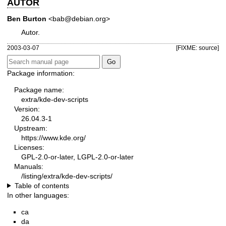
AUTOR
Ben Burton
<bab@debian.org>
Autor.
2003-03-07
[FIXME: source]
Package information:
Package name:
extra/kde-dev-scripts
Version:
26.04.3-1
Upstream:
https://www.kde.org/
Licenses:
GPL-2.0-or-later, LGPL-2.0-or-later
Manuals:
/listing/extra/kde-dev-scripts/
Table of contents
In other languages:
ca
da