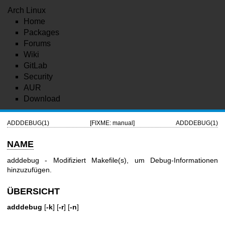
Arch Linux
Home
Packages
Forums
Wiki
GitLab
Security
AUR
Download
ADDDEBUG(1)
[FIXME: manual]
ADDDEBUG(1)
NAME
adddebug - Modifiziert Makefile(s), um Debug-Informationen
hinzuzufügen.
ÜBERSICHT
adddebug
[
-k
] [
-r
] [
-n
]