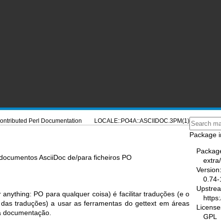
ontributed Perl Documentation
LOCALE::PO4A::ASCIIDOC.3PM(1)
Package i
Packag
 documentos AsciiDoc de/para ficheiros PO
extra
Version
0.74-
Upstre
 anything: PO para qualquer coisa) é facilitar traduções (e o
https
 das traduções) a usar as ferramentas do gettext em áreas
License
a documentação.
GPL