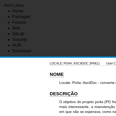
Arch Linux
Home
Packages
Forums
Wiki
GitLab
Security
AUR
Download
LOCALE::PO4A::ASCIIDOC.3PM(1)
User C
NOME
Locale::Po4a::AsciiDoc - converte
DESCRIÇÃO
O objetivo do projeto po4a (PO for
mais interessante, a manutenção
em que não se esperava, como n