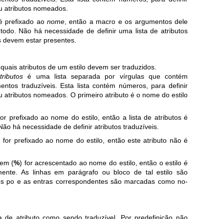
u atributos nomeados.
 é prefixado ao
nome
, então a macro e os argumentos dele
odo. Não há necessidade de definir uma lista de atributos
s devem estar presentes.
quais atributos de um estilo devem ser traduzidos.
tributos
é uma lista separada por vírgulas que contém
ntos traduzíveis. Esta lista contém números, para definir
u atributos nomeados. O primeiro atributo é o nome do estilo
for prefixado ao nome do estilo, então a lista de atributos é
ão há necessidade de definir atributos traduzíveis.
) for prefixado ao nome do estilo, então este atributo não é
gem (
%
) for acrescentado ao nome do estilo, então o estilo é
mente. As linhas em parágrafo ou bloco de tal estilo são
ros po e as entras correspondentes são marcadas como no-
 de atributo como sendo traduzível. Por predefinição não