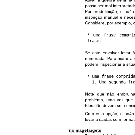
possa ser mal interpretad
Por predefinição, o po4a
inspeção manual é necess
Considere, por exemplo, o 
* uma frase compri
Se este envolver levar à
numerada. Para piorar a s
podem inspecionar a situ
* uma frase comprida
Note que não embrulha
problema, uma vez que 
Eles não devem ser consi
Com esta opção, o po4a p
levar a saídas com forma
noimagetargets