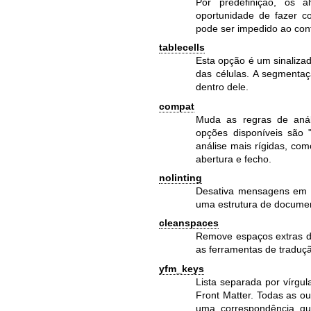
Por predefinição, os 
oportunidade de fazer c
pode ser impedido ao conf
tablecells
Esta opção é um sinaliza
das células. A segmentaç
dentro dele.
compat
Muda as regras de análi
opções disponíveis são "
análise mais rígidas, co
abertura e fecho.
nolinting
Desativa mensagens em f
uma estrutura de documen
cleanspaces
Remove espaços extras do
as ferramentas de traduç
yfm_keys
Lista separada por vírgu
Front Matter. Todas as o
uma correspondência qu