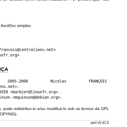
AsciiDoc simples.
rancois@centraliens.net>

uxfr.org>
NÇA
05-2008 Nicolas FRANÇOIS 
ns.net>.

IER <barbier@linuxfr.org>.

inson <mquinson@debian.org>.
; pode redistribuí-lo e/ou modificá-lo sob os termos da GPL
 COPYING).
perl v5.42.0