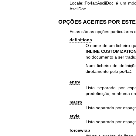
Locale::Po4a::AsciiDoc é um mó
AsciiDoc.
OPÇÕES ACEITES POR EST
Estas são as opções particulares 
definitions
O nome de um ficheiro qu
INLINE CUSTOMIZATIO
no documento a ser tradu
Num ficheiro de definiç
diretamente pelo
po4a:
.
entry
Lista separada por espa
predefinição, nenhuma ent
macro
Lista separada por espaç
style
Lista separada por espaço
forcewrap
Ativar a quebra de linha