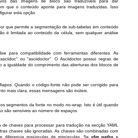
alvos das imagens de bloco são traduzíveis para dar
om que o conteúdo aponte para imagens traduzidas. Isso
igurar esta opção.
dor que permite a segmentação de sub-tabelas em conteúdo
ão é limitada ao conteúdo da célula, sem qualquer análise
se para compatibilidade com ferramentas diferentes. As
asciidoc" ou "asciidoctor". O Asciidoctor possui regras de
mo a igualdade do comprimento das aberturas dos blocos de
iapos. Quando o código-fonte não pode ser corrigido para
to mais clara, essas mensagens são inúteis.
s segmentos da fonte no modo no-wrap. Isto é útil quando
ão são sensíveis ao número de espaços.
la de chaves para processar para tradução na secção YAML
utras chaves são ignoradas. As chaves são combinadas com
e diferencia maiúsculas de minúsculas. Se
yfm_paths
e