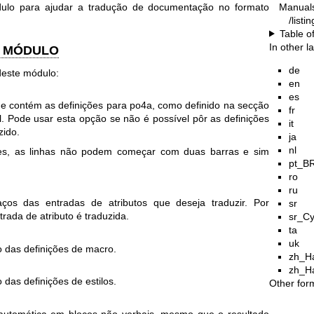
Manual
dulo para ajudar a tradução de documentação no formato
/listi
Table o
In other 
E MÓDULO
de
deste módulo:
en
es
e contém as definições para po4a, como definido na secção
fr
N
. Pode usar esta opção se não é possível pôr as definições
it
zido.
ja
nl
ões, as linhas não podem começar com duas barras e sim
pt_B
ro
ru
ços das entradas de atributos que deseja traduzir. Por
sr
rada de atributo é traduzida.
sr_Cy
ta
uk
o das definições de macro.
zh_H
zh_H
 das definições de estilos.
Other for
 automática em blocos não verbais, mesmo que o resultado