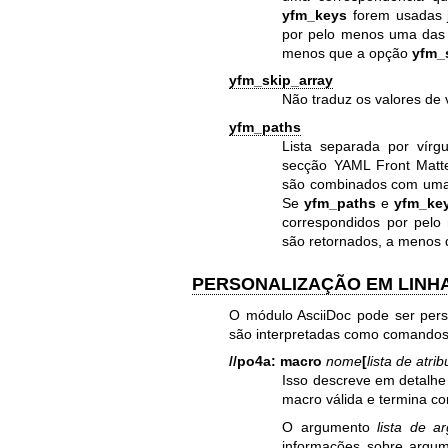
yfm_keys
forem usadas j
por pelo menos uma das 
menos que a opção
yfm_
yfm_skip_array
Não traduz os valores de 
yfm_paths
Lista separada por vír
secção YAML Front Matte
são combinados com uma 
Se
yfm_paths
e
yfm_ke
correspondidos por pel
são retornados, a menos
PERSONALIZAÇÃO EM LINH
O módulo AsciiDoc pode ser per
são interpretadas como comandos 
//po4a: macro
nome
[
lista de atrib
Isso descreve em detalh
macro válida e termina co
O argumento
lista de a
informações sobre argume