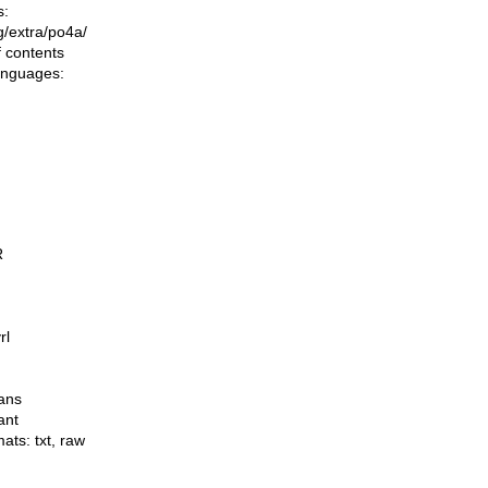
s:
ng/extra/po4a/
f contents
languages:
R
rl
ans
ant
mats:
txt
,
raw