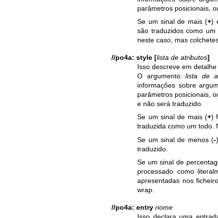
parâmetros posicionais, o
Se um sinal de mais (
+
)
são traduzidos como um t
neste caso, mas colchete
//po4a: style
[
lista de atributos
]
Isso descreve em detalhe 
O argumento
lista de a
informações sobre argume
parâmetros posicionais, o
e não será traduzido.
Se um sinal de mais (
+
) 
traduzida como um todo. N
Se um sinal de menos (
-
traduzido.
Se um sinal de percenta
processado como literal
apresentadas nos fichei
wrap.
//po4a: entry
nome
Isso declara uma entrada