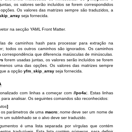
untas, os valores serão incluídos se forem correspondidos
opções. Os valores das matrizes sempre são traduzidos, a
skip_array
seja fornecida.
vetor na secção YAML Front Matter.
gulas de caminhos hash para processar para extração na
r; todos os outros caminhos são ignorados. Os caminhos
correspondência que diferencia maiúsculas de minúsculas.
ys
forem usadas juntas, os valores serão incluídos se forem
o menos uma das opções. Os valores das matrizes sempre
 que a opção
yfm_skip_array
seja fornecida.
A
sonalizado com linhas a começar com
//po4a:
. Estas linhas
para analisar. Os seguintes comandos são reconhecidos:
utos
]
e os parâmetros de uma
macro
;
nome
deve ser um nome de
m um sublinhado se o alvo deve ser traduzido.
rgumentos
é uma lista separada por vírgulas que contém
ntos traduzíveis. Esta lista contém números, para definir