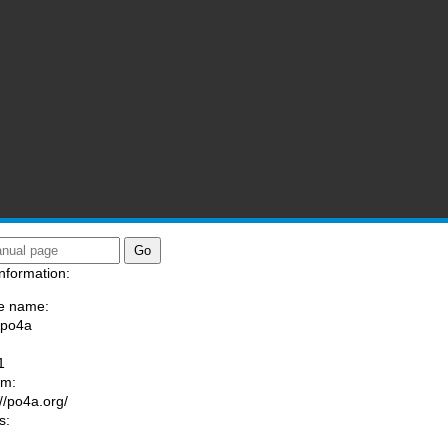
nformation:
e name:
/po4a
:
1
am:
://po4a.org/
s: