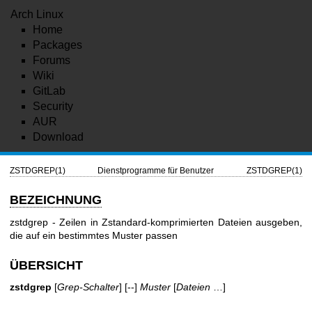
Arch Linux
Home
Packages
Forums
Wiki
GitLab
Security
AUR
Download
ZSTDGREP(1)
Dienstprogramme für Benutzer
ZSTDGREP(1)
BEZEICHNUNG
zstdgrep - Zeilen in Zstandard-komprimierten Dateien ausgeben,
die auf ein bestimmtes Muster passen
ÜBERSICHT
zstdgrep
[
Grep-Schalter
] [--]
Muster
[
Dateien
…]