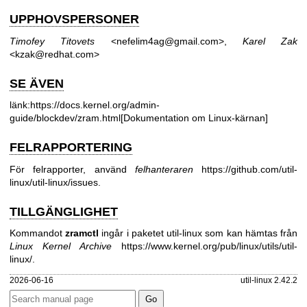
UPPHOVSPERSONER
Timofey Titovets
<nefelim4ag@gmail.com>,
Karel Zak
<kzak@redhat.com>
SE ÄVEN
länk:
https://docs.kernel.org/admin-
guide/blockdev/zram.html[Dokumentation
om Linux-kärnan]
FELRAPPORTERING
För felrapporter, använd
felhanteraren
https://github.com/util-
linux/util-linux/issues
.
TILLGÄNGLIGHET
Kommandot
zramctl
ingår i paketet util-linux som kan hämtas från
Linux Kernel Archive
https://www.kernel.org/pub/linux/utils/util-
linux/
.
2026-06-16
util-linux 2.42.2