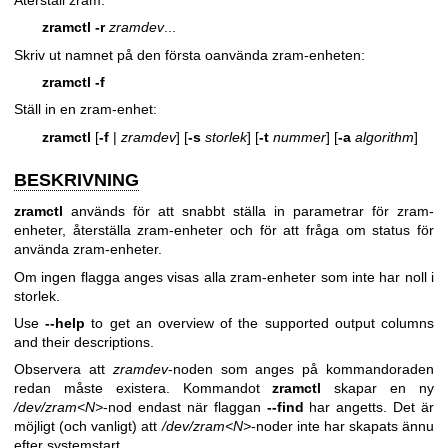
zramctl
-r
zramdev
...
Skriv ut namnet på den första oanvända zram-enheten:
zramctl
-f
Ställ in en zram-enhet:
zramctl
[
-f
|
zramdev
] [
-s
storlek
] [
-t
nummer
] [
-a
algorithm
]
BESKRIVNING
zramctl
används för att snabbt ställa in parametrar för zram-
enheter, återställa zram-enheter och för att fråga om status för
använda zram-enheter.
Om ingen flagga anges visas alla zram-enheter som inte har noll i
storlek.
Use
--help
to get an overview of the supported output columns
and their descriptions.
Observera att
zramdev
-noden som anges på kommandoraden
redan måste existera. Kommandot
zramctl
skapar en ny
/dev/zram<N>
-nod endast när flaggan
--find
har angetts. Det är
möjligt (och vanligt) att
/dev/zram<N>
-noder inte har skapats ännu
efter systemstart.