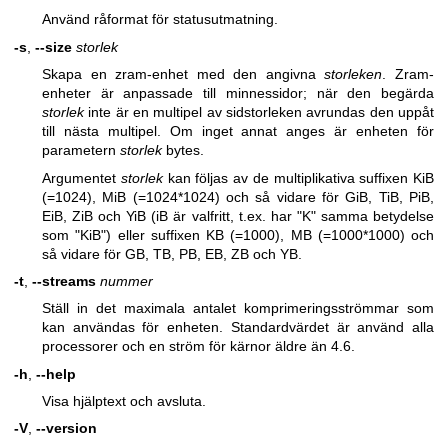
Använd råformat för statusutmatning.
-s
,
--size
storlek
Skapa en zram-enhet med den angivna
storleken
. Zram-
enheter är anpassade till minnessidor; när den begärda
storlek
inte är en multipel av sidstorleken avrundas den uppåt
till nästa multipel. Om inget annat anges är enheten för
parametern
storlek
bytes.
Argumentet
storlek
kan följas av de multiplikativa suffixen KiB
(=1024), MiB (=1024*1024) och så vidare för GiB, TiB, PiB,
EiB, ZiB och YiB (iB är valfritt, t.ex. har "K" samma betydelse
som "KiB") eller suffixen KB (=1000), MB (=1000*1000) och
så vidare för GB, TB, PB, EB, ZB och YB.
-t
,
--streams
nummer
Ställ in det maximala antalet komprimeringsströmmar som
kan användas för enheten. Standardvärdet är använd alla
processorer och en ström för kärnor äldre än 4.6.
-h
,
--help
Visa hjälptext och avsluta.
-V
,
--version