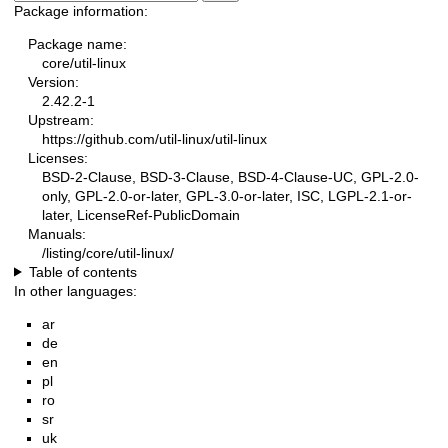
Package information:
Package name:
core/util-linux
Version:
2.42.2-1
Upstream:
https://github.com/util-linux/util-linux
Licenses:
BSD-2-Clause, BSD-3-Clause, BSD-4-Clause-UC, GPL-2.0-
only, GPL-2.0-or-later, GPL-3.0-or-later, ISC, LGPL-2.1-or-
later, LicenseRef-PublicDomain
Manuals:
/listing/core/util-linux/
Table of contents
In other languages:
ar
de
en
pl
ro
sr
uk