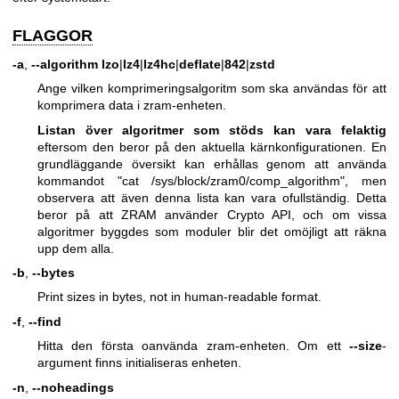
FLAGGOR
-a
,
--algorithm lzo
|
lz4
|
lz4hc
|
deflate
|
842
|
zstd
Ange vilken komprimeringsalgoritm som ska användas för att
komprimera data i zram-enheten.
Listan över algoritmer som stöds kan vara felaktig
eftersom den beror på den aktuella kärnkonfigurationen. En
grundläggande översikt kan erhållas genom att använda
kommandot "cat /sys/block/zram0/comp_algorithm", men
observera att även denna lista kan vara ofullständig. Detta
beror på att ZRAM använder Crypto API, och om vissa
algoritmer byggdes som moduler blir det omöjligt att räkna
upp dem alla.
-b
,
--bytes
Print sizes in bytes, not in human-readable format.
-f
,
--find
Hitta den första oanvända zram-enheten. Om ett
--size
-
argument finns initialiseras enheten.
-n
,
--noheadings