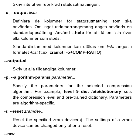
Skriv inte ut en rubrikrad i statusutmatningen.
-o
,
--output
lista
Definiera de kolumner för statusutmatning som ska
användas. Om inget utdataarrangemang anges används en
standarduppsättning. Använd
--help
för att få en lista över
alla kolumner som stöds.
Standardlistan med kolumner kan utökas om
lista
anges i
formatet
+list
(t.ex.
zramctl -o+COMP-RATIO
).
--output-all
Skriv ut alla tillgängliga kolumner.
-p
,
--algorithm-params
parameter
...
Specify the parameters for the selected compression
algorithm. For example,
level=9 dict=/etc/dictionary
sets
the compression level and pre-trained dictionary. Parameters
are algorithm-specific.
-r
,
--reset
zramdev
...
Reset the specified zram device(s). The settings of a zram
device can be changed only after a reset.
--raw