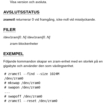
Visa version och avsluta.
AVSLUTSSTATUS
zramctl
returnerar 0 vid framgång, icke-noll vid misslyckande.
FILER
/dev/zram[0..N]
/dev/zram[0..N]
zram-blockenheter
EXEMPEL
Följande kommandon skapar en zram-enhet med en storlek på en
gigabyte och använder den som växlingsenhet.
 # zramctl --find --size 1024M

 /dev/zram0

 # mkswap /dev/zram0

 # swapon /dev/zram0

 ...

 # swapoff /dev/zram0

 # zramctl --reset /dev/zram0