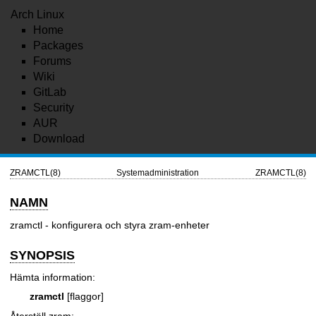
Arch Linux
Home
Packages
Forums
Wiki
GitLab
Security
AUR
Download
ZRAMCTL(8)
Systemadministration
ZRAMCTL(8)
NAMN
zramctl - konfigurera och styra zram-enheter
SYNOPSIS
Hämta information:
zramctl
[flaggor]
Återställ zram: