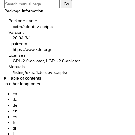
Package information:
Package name:
extra/kde-dev-scripts
Version:
26.04.3-1
Upstream:
https://www.kde.org/
Licenses:
GPL-2.0-or-later, LGPL-2.0-or-later
Manuals:
/listing/extra/kde-dev-scripts/
Table of contents
In other languages:
ca
da
de
en
es
fr
gl
it