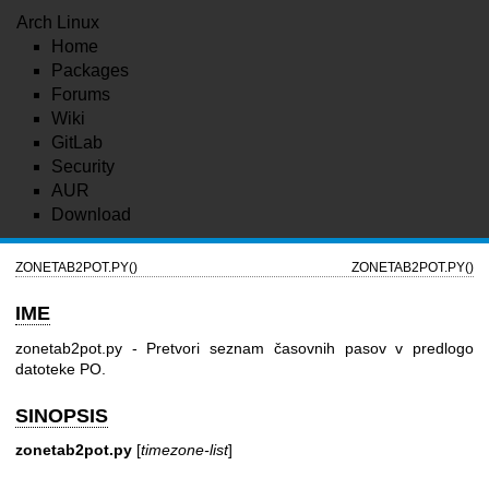
Arch Linux
Home
Packages
Forums
Wiki
GitLab
Security
AUR
Download
ZONETAB2POT.PY()
ZONETAB2POT.PY()
IME
zonetab2pot.py - Pretvori seznam časovnih pasov v predlogo
datoteke PO.
SINOPSIS
zonetab2pot.py
[
timezone-list
]