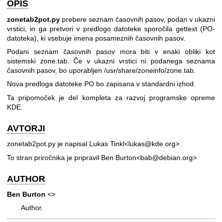
OPIS
zonetab2pot.py
prebere seznam časovnih pasov, podan v ukazni
vrstici, in ga pretvori v predlogo datoteke sporočila gettext (PO-
datoteka), ki vsebuje imena posameznih časovnih pasov.
Podani seznam časovnih pasov mora biti v enaki obliki kot
sistemski zone.tab. Če v ukazni vrstici ni podanega seznama
časovnih pasov, bo uporabljen /usr/share/zoneinfo/zone.tab.
Nova predloga datoteke PO bo zapisana v standardni izhod.
Ta pripomoček je del kompleta za razvoj programske opreme
KDE.
AVTORJI
zonetab2pot.py je napisal Lukas Tinkl<lukas@kde.org>
To stran priročnika je pripravil Ben Burton<bab@debian.org>
AUTHOR
Ben Burton
<>
Author.