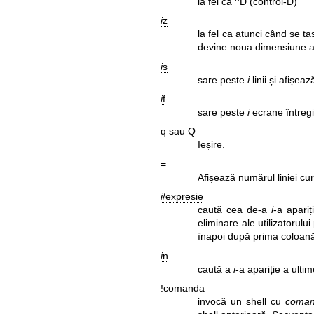
la fel ca ^D (control-D)
i
z
la fel ca atunci când se t
devine noua dimensiune a 
i
s
sare peste
i
linii și afișeaz
i
f
sare peste
i
ecrane întregi 
q sau Q
Ieșire.
=
Afișează numărul liniei cu
i
/expresie
caută cea de-a
i
-a apari
eliminare ale utilizatorulu
înapoi după prima coloan
i
n
caută a
i
-a apariție a ulti
!comanda
invocă un shell cu
coma