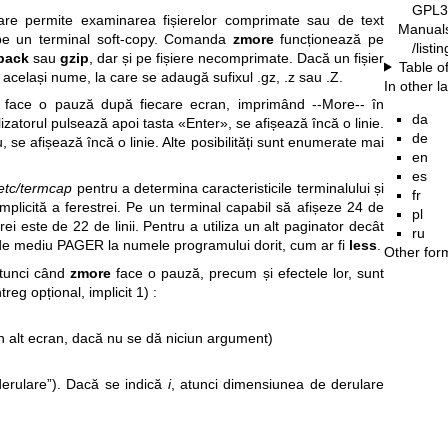
GPL3
care permite examinarea fișierelor comprimate sau de text
Manual
pe un terminal soft-copy. Comanda
zmore
funcționează pe
/list
pack
sau
gzip
, dar și pe fișiere necomprimate. Dacă un fișier
Table o
 același nume, la care se adaugă sufixul .gz, .z sau .Z.
In other 
face o pauză după fiecare ecran, imprimând --More-- în
da
lizatorul pulsează apoi tasta «Enter», se afișează încă o linie.
de
, se afișează încă o linie. Alte posibilități sunt enumerate mai
en
es
etc/termcap
pentru a determina caracteristicile terminalului și
fr
plicită a ferestrei. Pe un terminal capabil să afișeze 24 de
pl
trei este de 22 de linii. Pentru a utiliza un alt paginator decât
ru
la de mediu PAGER la numele programului dorit, cum ar fi
less
.
Other for
atunci când
zmore
face o pauză, precum și efectele lor, sunt
eg opțional, implicit 1) :
un alt ecran, dacă nu se dă niciun argument)
„derulare”). Dacă se indică
i
, atunci dimensiunea de derulare