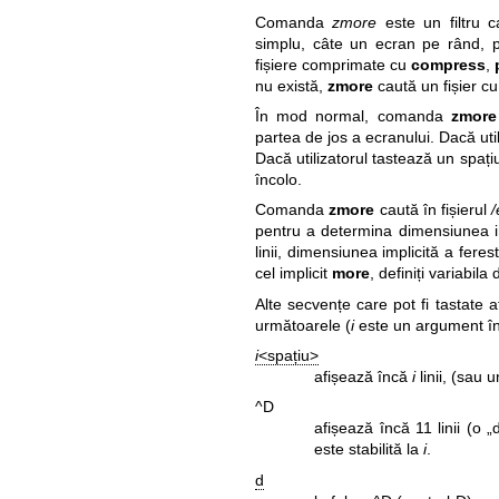
Comanda
zmore
este un filtru 
simplu, câte un ecran pe rând, 
fișiere comprimate cu
compress
,
nu există,
zmore
caută un fișier cu
În mod normal, comanda
zmore
partea de jos a ecranului. Dacă uti
Dacă utilizatorul tastează un spațiu
încolo.
Comanda
zmore
caută în fișierul
/
pentru a determina dimensiunea im
linii, dimensiunea implicită a feres
cel implicit
more
, definiți variabi
Alte secvențe care pot fi tastate 
următoarele (
i
este un argument într
i
<spațiu>
afișează încă
i
linii, (sau 
^D
afișează încă 11 linii (o 
este stabilită la
i
.
d