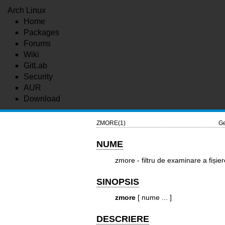
Arch Linux
Home
Packages
Forums
Wiki
GitLab
Security
AUR
Download
ZMORE(1)
Ge
NUME
zmore - filtru de examinare a fișie
SINOPSIS
zmore
[ nume ... ]
DESCRIERE