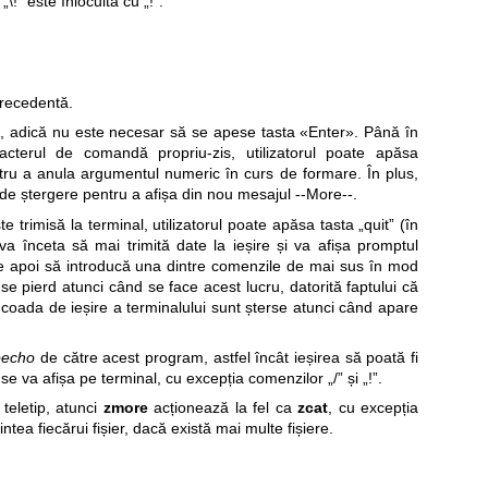
\!” este înlocuită cu „!”.
recedentă.
t, adică nu este necesar să se apese tasta «Enter». Până în
cterul de comandă propriu-zis, utilizatorul poate apăsa
ntru a anula argumentul numeric în curs de formare. În plus,
 de ștergere pentru a afișa din nou mesajul --More--.
e trimisă la terminal, utilizatorul poate apăsa tasta „quit” (în
a înceta să mai trimită date la ieșire și va afișa promptul
ate apoi să introducă una dintre comenzile de mai sus în mod
i se pierd atunci când se face acest lucru, datorită faptului că
 coada de ieșire a terminalului sunt șterse atunci când apare
oecho
de către acest program, astfel încât ieșirea să poată fi
 se va afișa pe terminal, cu excepția comenzilor „/” și „!”.
teletip, atunci
zmore
acționează la fel ca
zcat
, cu excepția
ntea fiecărui fișier, dacă există mai multe fișiere.