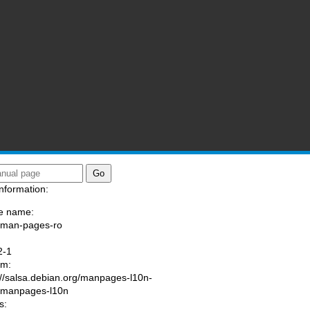
nformation:
e name:
/man-pages-ro
:
2-1
am:
://salsa.debian.org/manpages-l10n-
/manpages-l10n
s: