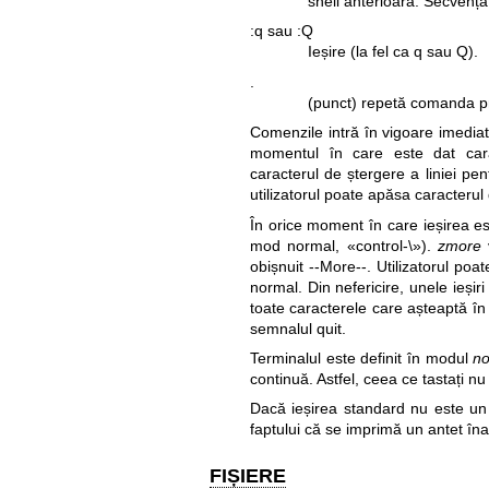
shell anterioară. Secvența „
:q sau :Q
Ieșire (la fel ca q sau Q).
.
(punct) repetă comanda p
Comenzile intră în vigoare imedia
momentul în care este dat cara
caracterul de ștergere a liniei pe
utilizatorul poate apăsa caracterul
În orice moment în care ieșirea est
mod normal, «control-\»).
zmore
v
obișnuit --More--. Utilizatorul po
normal. Din nefericire, unele ieșir
toate caracterele care așteaptă în
semnalul quit.
Terminalul este definit în modul
n
continuă. Astfel, ceea ce tastați nu
Dacă ieșirea standard nu este un 
faptului că se imprimă un antet înai
FIȘIERE