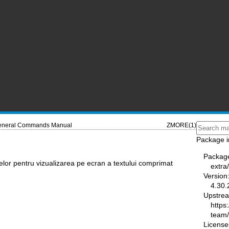
neral Commands Manual
ZMORE(1)
Package i
Packag
relor pentru vizualizarea pe ecran a textului comprimat
extra
Version
4.30.
Upstre
https
team
License