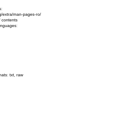
s:
ing/extra/man-pages-ro/
f contents
languages:
mats:
txt
,
raw