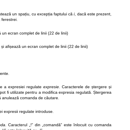
astează un spațiu, cu excepția faptului că
i
, dacă este prezent,
ferestrei.
ă un ecran complet de linii (22 de linii)
și afișează un ecran complet de linii (22 de linii)
rente.
ție a expresiei regulate
expresie
. Caracterele de ștergere și
i pot fi utilizate pentru a modifica expresia regulată. Ștergerea
ă anulează comanda de căutare.
mei expresii regulate introduse.
nda
. Caracterul „!” din „comandă” este înlocuit cu comanda