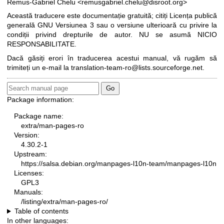
Remus-Gabriel Chelu <remusgabriel.chelu@disroot.org>
Această traducere este documentație gratuită; citiți
Licența publică
generală GNU Versiunea 3
sau o versiune ulterioară cu privire la
condiții privind drepturile de autor. NU se asumă NICIO
RESPONSABILITATE.
Dacă găsiți erori în traducerea acestui manual, vă rugăm să
trimiteți un e-mail la
translation-team-ro@lists.sourceforge.net
.
Package information:
Package name:
extra/man-pages-ro
Version:
4.30.2-1
Upstream:
https://salsa.debian.org/manpages-l10n-team/manpages-l10n
Licenses:
GPL3
Manuals:
/listing/extra/man-pages-ro/
Table of contents
In other languages: