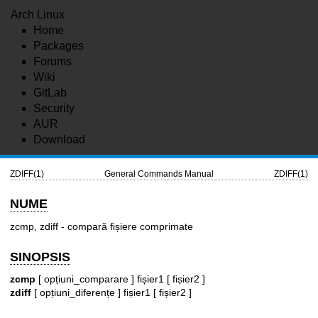
Arch Linux
Home
Packages
Forums
Wiki
GitLab
Security
AUR
Download
ZDIFF(1)
General Commands Manual
ZDIFF(1)
NUME
zcmp, zdiff - compară fișiere comprimate
SINOPSIS
zcmp
[ opțiuni_comparare ] fișier1 [ fișier2 ]
zdiff
[ opțiuni_diferențe ] fișier1 [ fișier2 ]