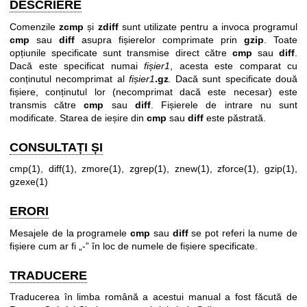
DESCRIERE
Comenzile
zcmp
și
zdiff
sunt utilizate pentru a invoca programul
cmp
sau
diff
asupra fișierelor comprimate prin
gzip
. Toate
opțiunile specificate sunt transmise direct către
cmp
sau
diff
.
Dacă este specificat numai
fișier1
, acesta este comparat cu
conținutul necomprimat al
fișier1
.gz
.
Dacă sunt specificate două
fișiere, conținutul lor (necomprimat dacă este necesar) este
transmis către
cmp
sau
diff
. Fișierele de intrare nu sunt
modificate. Starea de ieșire din
cmp
sau
diff
este păstrată.
CONSULTAȚI ȘI
cmp(1), diff(1), zmore(1), zgrep(1), znew(1), zforce(1), gzip(1),
gzexe(1)
ERORI
Mesajele de la programele
cmp
sau
diff
se pot referi la nume de
fișiere cum ar fi „-” în loc de numele de fișiere specificate.
TRADUCERE
Traducerea în limba română a acestui manual a fost făcută de