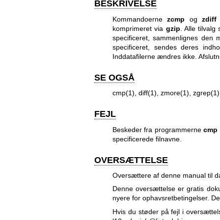
BESKRIVELSE
Kommandoerne
zcmp
og
zdiff
komprimeret via
gzip
. Alle tilval
specificeret, sammenlignes den
specificeret, sendes deres ind
Inddatafilerne ændres ikke. Afslut
SE OGSÅ
cmp(1), diff(1), zmore(1), zgrep(1)
FEJL
Beskeder fra programmerne
cmp
specificerede filnavne.
OVERSÆTTELSE
Oversættere af denne manual til
Denne oversættelse er gratis do
nyere for ophavsretbetingelser. 
Hvis du støder på fejl i oversættel