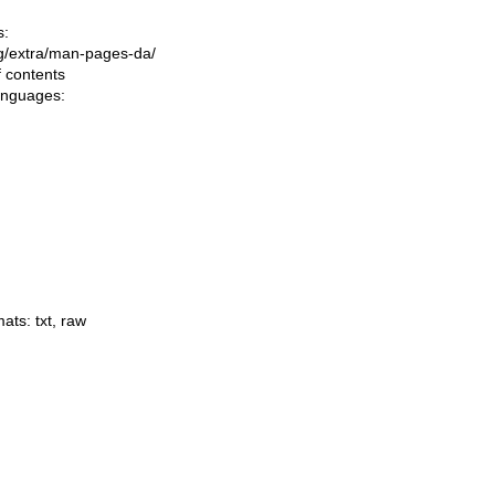
s:
ing/extra/man-pages-da/
f contents
languages:
mats:
txt
,
raw