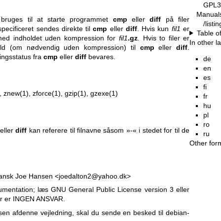
GPL3
Manual
bruges til at starte programmet
cmp
eller
diff
på filer
/list
g specificeret sendes direkte til
cmp
eller
diff
. Hvis kun
fil1
er
Table o
 med indholdet uden kompression for
fil1
.gz
.
Hvis to filer er
In other 
hold (om nødvendig uden kompression) til
cmp
eller
diff
.
ningsstatus fra
cmp
eller
diff
bevares.
de
en
es
fi
, znew(1), zforce(1), gzip(1), gzexe(1)
fr
hu
pl
ro
eller
diff
kan referere til filnavne såsom »-« i stedet for til de
ru
Other for
 dansk Joe Hansen <joedalton2@yahoo.dk>
kumentation; læs
GNU General Public License version 3
eller
Der er INGEN ANSVAR.
sen af ​​denne vejledning, skal du sende en besked til
debian-