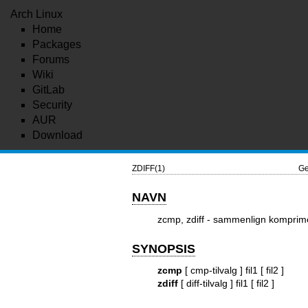
Arch Linux
Home
Packages
Forums
Wiki
GitLab
Security
AUR
Download
ZDIFF(1)
Ge
NAVN
zcmp, zdiff - sammenlign komprime
SYNOPSIS
zcmp
[ cmp-tilvalg ] fil1 [ fil2 ]
zdiff
[ diff-tilvalg ] fil1 [ fil2 ]