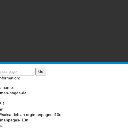
nformation:
e name:
/man-pages-da
:
2-1
am:
://salsa.debian.org/manpages-l10n-
/manpages-l10n
s: