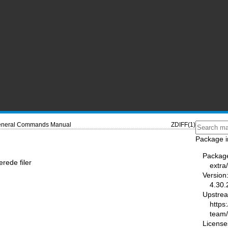
neral Commands Manual
ZDIFF(1)
Package i
Packag
rede filer
extra
Version
4.30.
Upstre
https
team
License