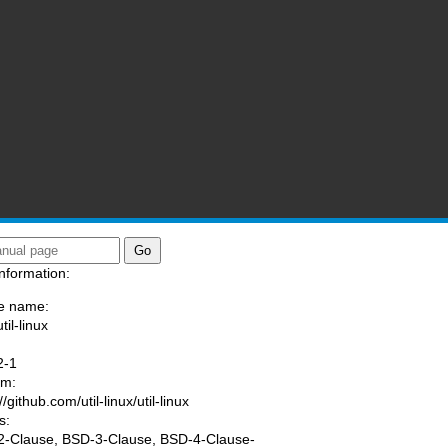
nformation:
e name:
til-linux
:
2-1
am:
//github.com/util-linux/util-linux
s:
-Clause, BSD-3-Clause, BSD-4-Clause-