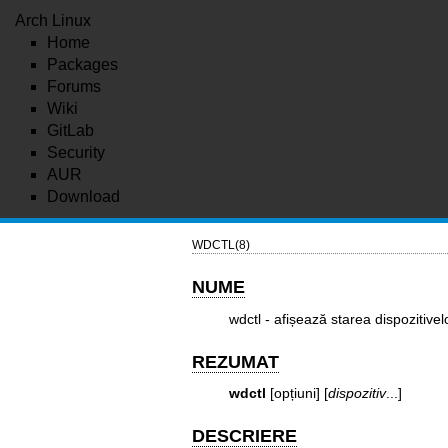
Arch Linux
Home
Packages
Forums
Wiki
GitLab
Security
AUR
Download
WDCTL(8)
NUME
wdctl - afișează starea dispozitive
REZUMAT
wdctl
[opțiuni] [
dispozitiv
...]
DESCRIERE