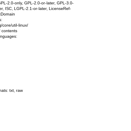
PL-2.0-only, GPL-2.0-or-later, GPL-3.0-
ter, ISC, LGPL-2.1-or-later, LicenseRef-
icDomain
s:
ng/core/util-linux/
f contents
languages:
mats:
txt
,
raw