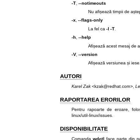
-T
,
--notimeouts
Nu afișează timpii de așt
-x
,
--flags-only
La fel ca
-I -T
.
-h
,
--help
Afișează acest mesaj de aj
-V
,
--version
Afișează versiunea și iese
AUTORI
Karel Zak
<kzak@redhat.com>,
Le
RAPORTAREA ERORILOR
Pentru rapoarte de eroare, folo
linux/util-linux/issues
.
DISPONIBILITATE
Comanda
wdctl
face parte din pa