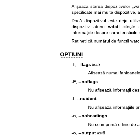
Afișează starea dispozitivelor „wa
specificate mai multe dispozitive, a
Dacă dispozitivul este deja utili
dispozitiv, atunci
wdctl
citește d
informațiile despre caracteristicile
Rețineți că numărul de funcții watc
OPȚIUNI
-f
,
--flags
listă
Afișează numai fanioanele 
-F
,
--noflags
Nu afișează informații des
-I
,
--noident
Nu afișează informațiile pr
-n
,
--noheadings
Nu se imprimă o linie de a
-o
,
--output
listă