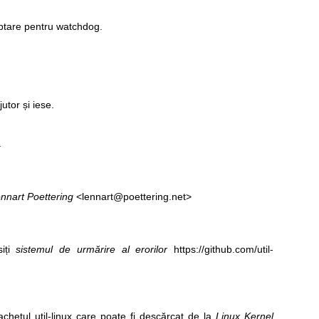
eptare pentru watchdog.
utor și iese.
.
nnart Poettering
<lennart@poettering.net>
siți
sistemul de urmărire al erorilor
https://github.com/util-
chetul util-linux care poate fi descărcat de la
Linux Kernel