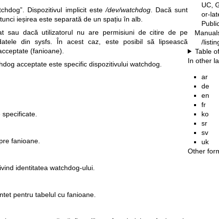
UC, G
tchdog”. Dispozitivul implicit este
/dev/watchdog
. Dacă sunt
or-la
tunci ieșirea este separată de un spațiu în alb.
Publ
zat sau dacă utilizatorul nu are permisiuni de citire de pe
Manual
atele din sysfs. În acest caz, este posibil să lipsească
/listi
 acceptate (fanioane).
Table o
In other 
hdog acceptate este specific dispozitivului watchdog.
ar
de
en
fr
ko
specificate.
sr
sv
pre fanioane.
uk
Other for
ivind identitatea watchdog-ului.
ntet pentru tabelul cu fanioane.