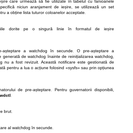
șire care urmează să fie utilizate în tabelul cu fanioanele
cifică niciun aranjament de ieșire, se utilizează un set
ru a obține lista tuturor coloanelor acceptate.
țiile dorite pe o singură linie în formatul de ieșire
re-așteptare a watchdog în secunde. O pre-așteptare a
e generată de watchdog înainte de reinițializarea watchdog,
 nu a fost revizuit. Această notificare este gestionată de
rată pentru a lua o acțiune folosind «sysfs» sau prin opțiunea
torului de pre-așteptare. Pentru guvernatorii disponibili,
wdctl
.
re brut.
ptare al watchdog în secunde.