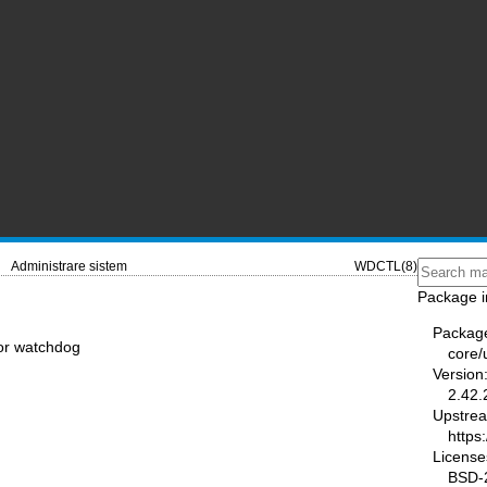
Administrare sistem
WDCTL(8)
Package i
Packag
lor watchdog
core/u
Version
2.42.
Upstre
https:
License
BSD-2