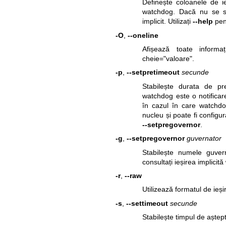
Definește coloanele de ie
watchdog. Dacă nu se spe
implicit. Utilizați
--help
pent
-O
,
--oneline
Afișează toate informa
cheie="valoare".
-p
,
--setpretimeout
secunde
Stabilește durata de p
watchdog este o notificar
în cazul în care watchdog
nucleu și poate fi configu
--setpregovernor
.
-g
,
--setpregovernor
guvernator
Stabilește numele guverna
consultați ieșirea implicită
-r
,
--raw
Utilizează formatul de ieși
-s
,
--settimeout
secunde
Stabilește timpul de aște