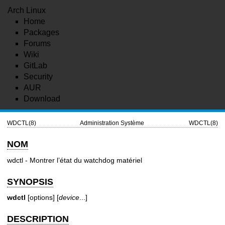
Arch Linux
Home
Packages
Forums
Wiki
GitLab
Security
AUR
Download
WDCTL(8)
Administration Système
WDCTL(8)
NOM
wdctl - Montrer l’état du watchdog matériel
SYNOPSIS
wdctl
[options] [
device
...]
DESCRIPTION