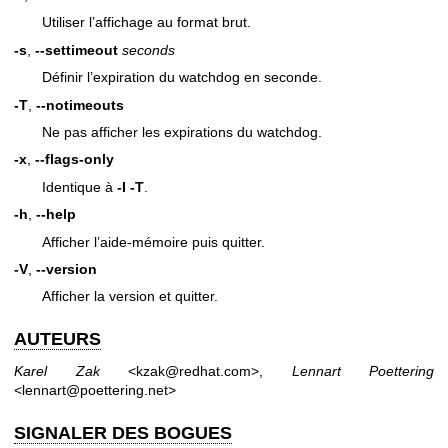
Utiliser l’affichage au format brut.
-s
,
--settimeout
seconds
Définir l’expiration du watchdog en seconde.
-T
,
--notimeouts
Ne pas afficher les expirations du watchdog.
-x
,
--flags-only
Identique à
-I -T
.
-h
,
--help
Afficher l’aide-mémoire puis quitter.
-V
,
--version
Afficher la version et quitter.
AUTEURS
Karel Zak
<kzak@redhat.com>,
Lennart Poettering
<lennart@poettering.net>
SIGNALER DES BOGUES