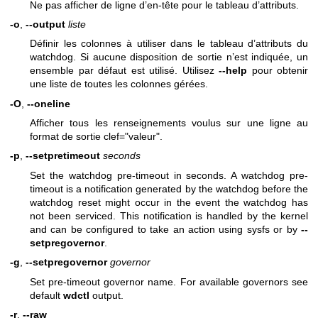
Ne pas afficher de ligne d’en-tête pour le tableau d’attributs.
-o
,
--output
liste
Définir les colonnes à utiliser dans le tableau d’attributs du
watchdog. Si aucune disposition de sortie n’est indiquée, un
ensemble par défaut est utilisé. Utilisez
--help
pour obtenir
une liste de toutes les colonnes gérées.
-O
,
--oneline
Afficher tous les renseignements voulus sur une ligne au
format de sortie clef="valeur".
-p
,
--setpretimeout
seconds
Set the watchdog pre-timeout in seconds. A watchdog pre-
timeout is a notification generated by the watchdog before the
watchdog reset might occur in the event the watchdog has
not been serviced. This notification is handled by the kernel
and can be configured to take an action using sysfs or by
--
setpregovernor
.
-g
,
--setpregovernor
governor
Set pre-timeout governor name. For available governors see
default
wdctl
output.
-r
,
--raw