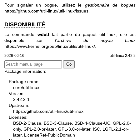
Pour signaler un bogue, utilisez le
gestionnaire de bogues
https://github.com/util-linux/util-linux/issues
.
DISPONIBILITÉ
La commande
wdctl
fait partie du paquet util-linux, elle est
disponible sur
l’archive du noyau Linux
https://www.kernel.org/pub/linux/utils/util-linux/
.
2026-06-16
util-linux 2.42.2
Package information:
Package name:
core/util-linux
Version:
2.42.2-1
Upstream:
https://github.com/util-linux/util-linux
Licenses:
BSD-2-Clause, BSD-3-Clause, BSD-4-Clause-UC, GPL-2.0-
only, GPL-2.0-or-later, GPL-3.0-or-later, ISC, LGPL-2.1-or-
later, LicenseRef-PublicDomain