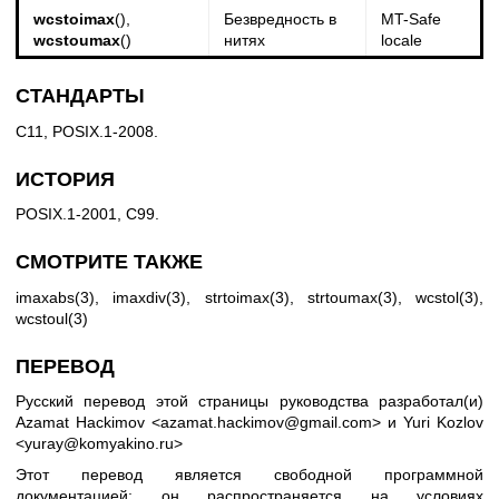
wcstoimax
(),
Безвредность в
MT-Safe
wcstoumax
()
нитях
locale
СТАНДАРТЫ
C11, POSIX.1-2008.
ИСТОРИЯ
POSIX.1-2001, C99.
СМОТРИТЕ ТАКЖЕ
imaxabs(3)
,
imaxdiv(3)
,
strtoimax(3)
,
strtoumax(3)
,
wcstol(3)
,
wcstoul(3)
ПЕРЕВОД
Русский перевод этой страницы руководства разработал(и)
Azamat Hackimov <azamat.hackimov@gmail.com> и Yuri Kozlov
<yuray@komyakino.ru>
Этот перевод является свободной программной
документацией; он распространяется на условиях