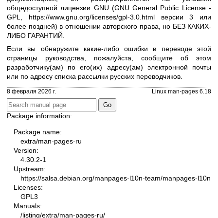
общедоступной лицензии GNU (GNU General Public License -
GPL,
https://www.gnu.org/licenses/gpl-3.0.html
версии 3 или
более поздней) в отношении авторского права, но БЕЗ КАКИХ-
ЛИБО ГАРАНТИЙ.
Если вы обнаружите какие-либо ошибки в переводе этой
страницы руководства, пожалуйста, сообщите об этом
разработчику(ам) по его(их) адресу(ам) электронной почты
или по адресу
списка рассылки русских переводчиков
.
8 февраля 2026 г.
Linux man-pages 6.18
Package information:
Package name:
extra/man-pages-ru
Version:
4.30.2-1
Upstream:
https://salsa.debian.org/manpages-l10n-team/manpages-l10n
Licenses:
GPL3
Manuals:
/listing/extra/man-pages-ru/