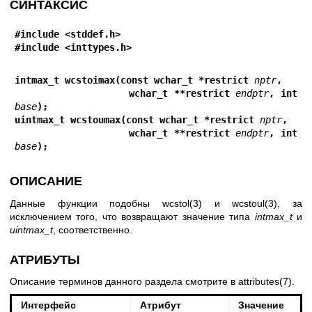
СИНТАКСИС
#include <stddef.h>
#include <inttypes.h>
intmax_t wcstoimax(const wchar_t *restrict 
nptr
,
                   wchar_t **restrict 
endptr
, int 
base
);
uintmax_t wcstoumax(const wchar_t *restrict 
nptr
,
                   wchar_t **restrict 
endptr
, int 
base
);
ОПИСАНИЕ
Данные функции подобны
wcstol(3)
и
wcstoul(3)
, за
исключением того, что возвращают значение типа
intmax_t
и
uintmax_t
, соответственно.
АТРИБУТЫ
Описание терминов данного раздела смотрите в
attributes(7)
.
Интерфейс
Атрибут
Значение