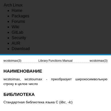
Arch Linux
Home
Packages
Forums
Wiki
GitLab
Security
AUR
Download
wcstoimax(3)
Library Functions Manual
wcstoimax(3)
НАИМЕНОВАНИЕ
wcstoimax, wcstoumax - преобразует широкосимвольную
строку в целое число
БИБЛИОТЕКА
Стандартная библиотека языка C (
libc
,
-lc
)