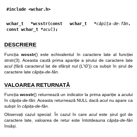
#include <wchar.h>
wchar_t *wcsstr(const wchar_t *
căpița-de-fân
, 
const wchar_t *
acul
);
DESCRIERE
Funcția
wcsstr
() este echivalentul în caractere late al funcției
strstr(3)
. Aceasta caută prima apariție a șirului de caractere late
acul
(fără caracterul lat de sfârșit nul (L'\0')) ca subșir în șirul de
caractere late
căpița-de-fân
.
VALOAREA RETURNATĂ
Funcția
wcsstr
() returnează un indicator la prima apariție a
acului
în
căpița-de-fân
. Aceasta returnează NULL dacă
acul
nu apare ca
subșir în
căpița-de-fân
.
Observați cazul special: În cazul în care
acul
este șirul gol de
caractere late, valoarea de retur este întotdeauna
căpița-de-fân
însăși.