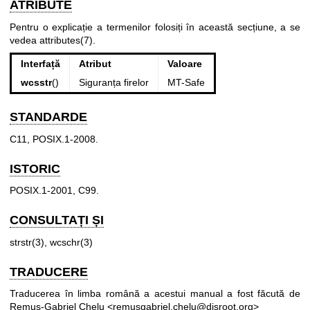
ATRIBUTE
Pentru o explicație a termenilor folosiți în această secțiune, a se
vedea
attributes(7)
.
Interfață
Atribut
Valoare
wcsstr
()
Siguranța firelor
MT-Safe
STANDARDE
C11, POSIX.1-2008.
ISTORIC
POSIX.1-2001, C99.
CONSULTAȚI ȘI
strstr(3)
,
wcschr(3)
TRADUCERE
Traducerea în limba română a acestui manual a fost făcută de
Remus-Gabriel Chelu <remusgabriel.chelu@disroot.org>