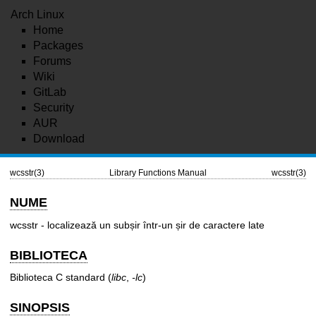
Arch Linux
Home
Packages
Forums
Wiki
GitLab
Security
AUR
Download
wcsstr(3)
Library Functions Manual
wcsstr(3)
NUME
wcsstr - localizează un subșir într-un șir de caractere late
BIBLIOTECA
Biblioteca C standard (
libc
,
-lc
)
SINOPSIS