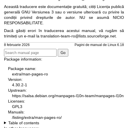
Această traducere este documentație gratuită; citiți
Licența publică
generală GNU Versiunea 3
sau o versiune ulterioară cu privire la
condiții privind drepturile de autor. NU se asumă NICIO
RESPONSABILITATE.
Dacă găsiți erori în traducerea acestui manual, vă rugăm să
trimiteți un e-mail la
translation-team-ro@lists.sourceforge.net
.
8 februarie 2026
Pagini de manual de Linux 6.18
Package information:
Package name:
extra/man-pages-ro
Version:
4.30.2-1
Upstream:
https://salsa.debian.org/manpages-l10n-team/manpages-l10n
Licenses:
GPL3
Manuals:
/listing/extra/man-pages-ro/
Table of contents