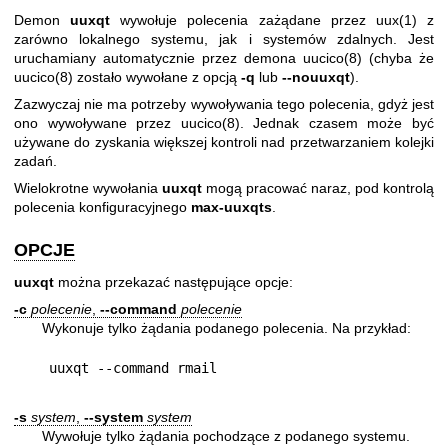
Demon
uuxqt
wywołuje polecenia zażądane przez
uux(1)
z
zarówno lokalnego systemu, jak i systemów zdalnych. Jest
uruchamiany automatycznie przez demona
uucico(8)
(chyba że
uucico(8)
zostało wywołane z opcją
-q
lub
--nouuxqt
).
Zazwyczaj nie ma potrzeby wywoływania tego polecenia, gdyż jest
ono wywoływane przez
uucico(8)
. Jednak czasem może być
używane do zyskania większej kontroli nad przetwarzaniem kolejki
zadań.
Wielokrotne wywołania
uuxqt
mogą pracować naraz, pod kontrolą
polecenia konfiguracyjnego
max-uuxqts
.
OPCJE
uuxqt
można przekazać następujące opcje:
-c
polecenie
,
--command
polecenie
Wykonuje tylko żądania podanego polecenia. Na przykład:
uuxqt --command rmail
-s
system
,
--system
system
Wywołuje tylko żądania pochodzące z podanego systemu.