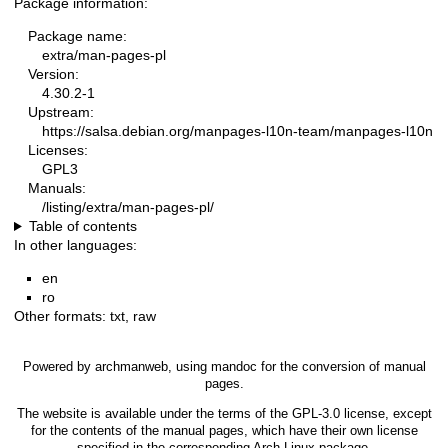
Package information:
Package name:
extra/man-pages-pl
Version:
4.30.2-1
Upstream:
https://salsa.debian.org/manpages-l10n-team/manpages-l10n
Licenses:
GPL3
Manuals:
/listing/extra/man-pages-pl/
Table of contents
In other languages:
en
ro
Other formats:
txt
,
raw
Powered by
archmanweb
, using
mandoc
for the conversion of manual
pages.
The website is available under the terms of the
GPL-3.0
license, except
for the contents of the manual pages, which have their own license
specified in the corresponding Arch Linux package.