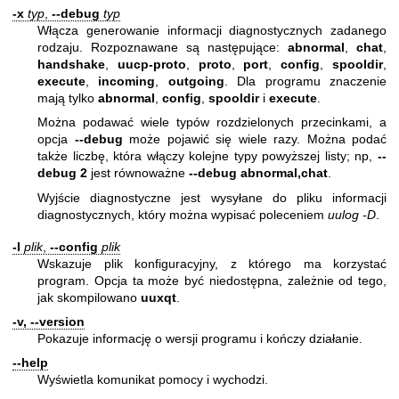
-x
typ
,
--debug
typ
Włącza generowanie informacji diagnostycznych zadanego
rodzaju. Rozpoznawane są następujące:
abnormal
,
chat
,
handshake
,
uucp-proto
,
proto
,
port
,
config
,
spooldir
,
execute
,
incoming
,
outgoing
. Dla programu znaczenie
mają tylko
abnormal
,
config
,
spooldir
i
execute
.
Można podawać wiele typów rozdzielonych przecinkami, a
opcja
--debug
może pojawić się wiele razy. Można podać
także liczbę, która włączy kolejne typy powyższej listy; np,
--
debug 2
jest równoważne
--debug abnormal,chat
.
Wyjście diagnostyczne jest wysyłane do pliku informacji
diagnostycznych, który można wypisać poleceniem
uulog -D
.
-I
plik
,
--config
plik
Wskazuje plik konfiguracyjny, z którego ma korzystać
program. Opcja ta może być niedostępna, zależnie od tego,
jak skompilowano
uuxqt
.
-v, --version
Pokazuje informację o wersji programu i kończy działanie.
--help
Wyświetla komunikat pomocy i wychodzi.