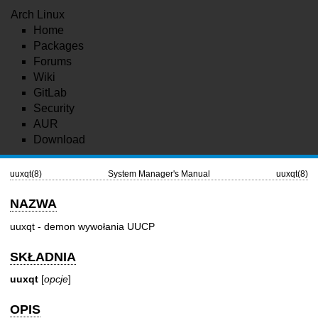
Arch Linux
Home
Packages
Forums
Wiki
GitLab
Security
AUR
Download
uuxqt(8)
System Manager's Manual
uuxqt(8)
NAZWA
uuxqt - demon wywołania UUCP
SKŁADNIA
uuxqt
[
opcje
]
OPIS