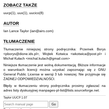
ZOBACZ TAKŻE
uucp(1), uux(1), uucico(8)
AUTOR
Ian Lance Taylor (ian@airs.com)
TŁUMACZENIE
Tłumaczenie niniejszej strony podręcznika: Przemek Borys
<pborys@dione.ids.pl>, Wojtek Kotwica <wkotwica@post.pl> i
Michał Kułach <michal.kulach@gmail.com>
Niniejsze tłumaczenie jest wolną dokumentacją. Bliższe informacje
o warunkach licencji można uzyskać zapoznając się z
GNU
General Public License w wersji 3
lub nowszej. Nie przyjmuje się
ŻADNEJ ODPOWIEDZIALNOŚCI.
Błędy w tłumaczeniu strony podręcznika prosimy zgłaszać na
adres listy dyskusyjnej
manpages-pl-list@lists.sourceforge.net
.
Taylor UUCP 1.07