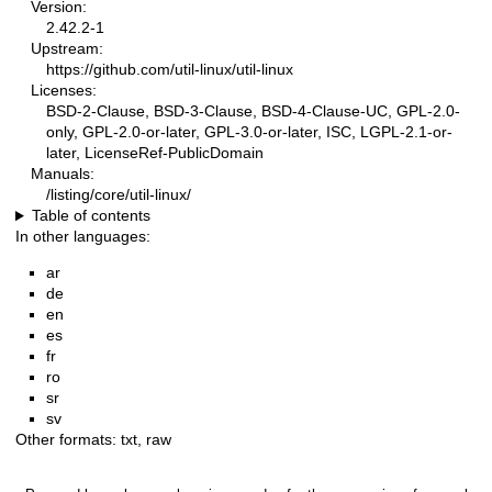
Version:
2.42.2-1
Upstream:
https://github.com/util-linux/util-linux
Licenses:
BSD-2-Clause, BSD-3-Clause, BSD-4-Clause-UC, GPL-2.0-
only, GPL-2.0-or-later, GPL-3.0-or-later, ISC, LGPL-2.1-or-
later, LicenseRef-PublicDomain
Manuals:
/listing/core/util-linux/
Table of contents
In other languages:
ar
de
en
es
fr
ro
sr
sv
Other formats:
txt
,
raw