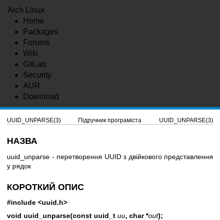
Arch Linux
Home
Packages
Forums
Wiki
GitLab
Security
AUR
Download
UUID_UNPARSE(3)
Підручник програміста
UUID_UNPARSE(3)
НАЗВА
uuid_unparse - перетворення UUID з двійкового представлення
у рядок
КОРОТКИЙ ОПИС
#include <uuid.h>
void uuid_unparse(const uuid_t
uu
, char *
out
);