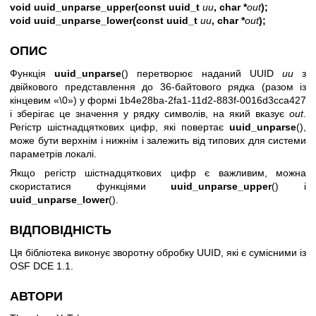
void uuid_unparse_upper(const uuid_t
uu
, char *
out
);
void uuid_unparse_lower(const uuid_t
uu
, char *
out
);
ОПИС
Функція
uuid_unparse
() перетворює наданий UUID
uu
з
двійкового представлення до 36-байтового рядка (разом із
кінцевим «\0») у формі 1b4e28ba-2fa1-11d2-883f-0016d3cca427
і зберігає це значення у рядку символів, на який вказує
out
.
Регістр шістнадцяткових цифр, які повертає
uuid_unparse
(),
може бути верхнім і нижнім і залежить від типових для системи
параметрів локалі.
Якщо регістр шістнадцяткових цифр є важливим, можна
скористатися функціями
uuid_unparse_upper
() і
uuid_unparse_lower
().
ВІДПОВІДНІСТЬ
Ця бібліотека виконує зворотну обробку UUID, які є сумісними із
OSF DCE 1.1.
АВТОРИ