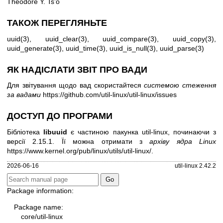
Theodore Y. Ts’o
ТАКОЖ ПЕРЕГЛЯНЬТЕ
uuid(3)
,
uuid_clear(3)
,
uuid_compare(3)
,
uuid_copy(3)
,
uuid_generate(3)
,
uuid_time(3)
,
uuid_is_null(3)
,
uuid_parse(3)
ЯК НАДІСЛАТИ ЗВІТ ПРО ВАДИ
Для звітування щодо вад скористайтеся
системою стеження
за вадами
https://github.com/util-linux/util-linux/issues
ДОСТУП ДО ПРОГРАМИ
Бібліотека
libuuid
є частиною пакунка util-linux, починаючи з
версії 2.15.1. Її можна отримати з
архіву ядра Linux
https://www.kernel.org/pub/linux/utils/util-linux/
.
2026-06-16
util-linux 2.42.2
Package information:
Package name:
core/util-linux