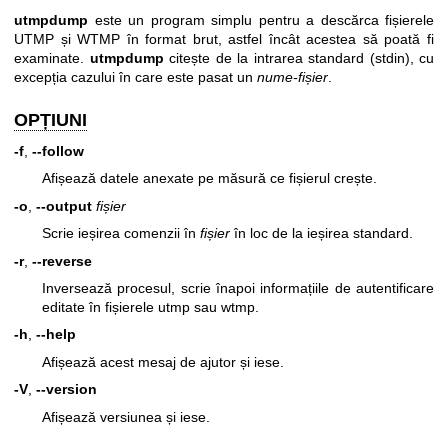
utmpdump
este un program simplu pentru a descărca fișierele
UTMP și WTMP în format brut, astfel încât acestea să poată fi
examinate.
utmpdump
citește de la intrarea standard (stdin), cu
excepția cazului în care este pasat un
nume-fișier
.
OPȚIUNI
-f
,
--follow
Afișează datele anexate pe măsură ce fișierul crește.
-o
,
--output
fișier
Scrie ieșirea comenzii în
fișier
în loc de la ieșirea standard.
-r
,
--reverse
Inversează procesul, scrie înapoi informațiile de autentificare
editate în fișierele utmp sau wtmp.
-h
,
--help
Afișează acest mesaj de ajutor și iese.
-V
,
--version
Afișează versiunea și iese.