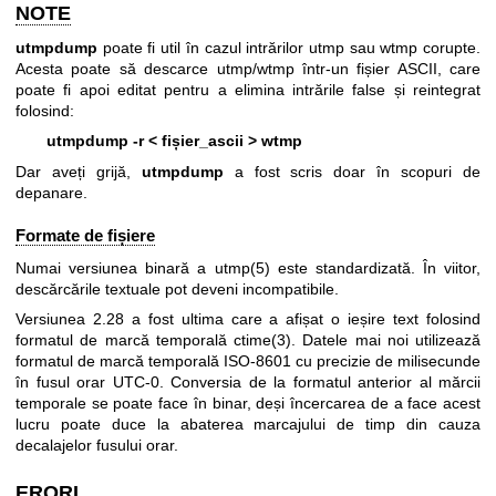
NOTE
utmpdump
poate fi util în cazul intrărilor utmp sau wtmp corupte.
Acesta poate să descarce utmp/wtmp într-un fișier ASCII, care
poate fi apoi editat pentru a elimina intrările false și reintegrat
folosind:
utmpdump -r < fișier_ascii > wtmp
Dar aveți grijă,
utmpdump
a fost scris doar în scopuri de
depanare.
Formate de fișiere
Numai versiunea binară a
utmp(5)
este standardizată. În viitor,
descărcările textuale pot deveni incompatibile.
Versiunea 2.28 a fost ultima care a afișat o ieșire text folosind
formatul de marcă temporală
ctime(3)
. Datele mai noi utilizează
formatul de marcă temporală ISO-8601 cu precizie de milisecunde
în fusul orar UTC-0. Conversia de la formatul anterior al mărcii
temporale se poate face în binar, deși încercarea de a face acest
lucru poate duce la abaterea marcajului de timp din cauza
decalajelor fusului orar.
ERORI