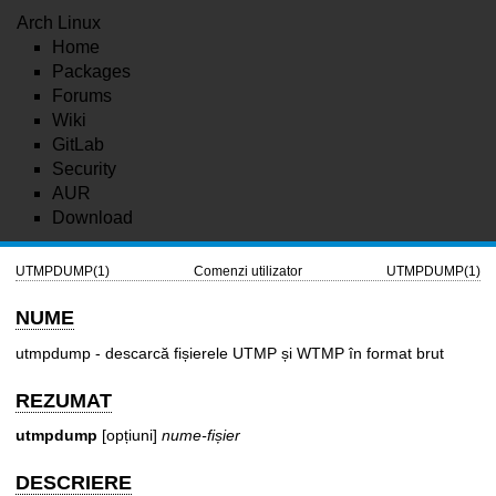
Arch Linux
Home
Packages
Forums
Wiki
GitLab
Security
AUR
Download
UTMPDUMP(1)
Comenzi utilizator
UTMPDUMP(1)
NUME
utmpdump - descarcă fișierele UTMP și WTMP în format brut
REZUMAT
utmpdump
[opțiuni]
nume-fișier
DESCRIERE