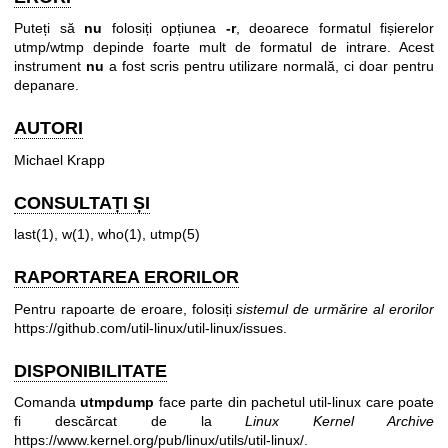
Puteți să
nu
folosiți opțiunea
-r
, deoarece formatul fișierelor
utmp/wtmp depinde foarte mult de formatul de intrare. Acest
instrument
nu
a fost scris pentru utilizare normală, ci doar pentru
depanare.
AUTORI
Michael Krapp
CONSULTAȚI ȘI
last(1)
,
w(1)
,
who(1)
,
utmp(5)
RAPORTAREA ERORILOR
Pentru rapoarte de eroare, folosiți
sistemul de urmărire al erorilor
https://github.com/util-linux/util-linux/issues
.
DISPONIBILITATE
Comanda
utmpdump
face parte din pachetul util-linux care poate
fi descărcat de la
Linux Kernel Archive
https://www.kernel.org/pub/linux/utils/util-linux/
.