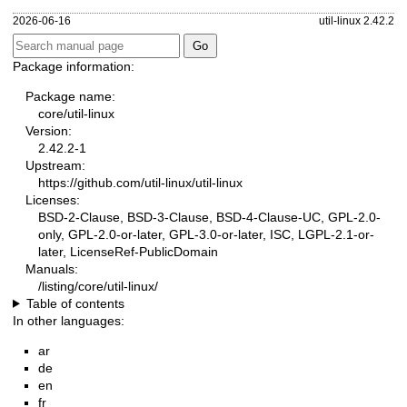
2026-06-16
util-linux 2.42.2
Package information:
Package name:
core/util-linux
Version:
2.42.2-1
Upstream:
https://github.com/util-linux/util-linux
Licenses:
BSD-2-Clause, BSD-3-Clause, BSD-4-Clause-UC, GPL-2.0-
only, GPL-2.0-or-later, GPL-3.0-or-later, ISC, LGPL-2.1-or-
later, LicenseRef-PublicDomain
Manuals:
/listing/core/util-linux/
Table of contents
In other languages:
ar
de
en
fr