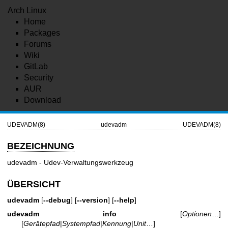
Arch Linux
Home
Packages
Forums
Wiki
GitLab
Security
AUR
Download
UDEVADM(8)
udevadm
UDEVADM(8)
BEZEICHNUNG
udevadm - Udev-Verwaltungswerkzeug
ÜBERSICHT
udevadm
[
--debug
] [
--version
] [
--help
]
udevadm info
[
Optionen
…]
[
Gerätepfad
|
Systempfad
|
Kennung
|
Unit
…]