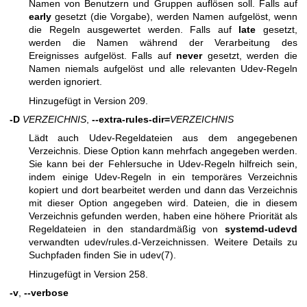
Namen von Benutzern und Gruppen auflösen soll. Falls auf
early
gesetzt (die Vorgabe), werden Namen aufgelöst, wenn
die Regeln ausgewertet werden. Falls auf
late
gesetzt,
werden die Namen während der Verarbeitung des
Ereignisses aufgelöst. Falls auf
never
gesetzt, werden die
Namen niemals aufgelöst und alle relevanten Udev-Regeln
werden ignoriert.
Hinzugefügt in Version 209.
-D
VERZEICHNIS
,
--extra-rules-dir=
VERZEICHNIS
Lädt auch Udev-Regeldateien aus dem angegebenen
Verzeichnis. Diese Option kann mehrfach angegeben werden.
Sie kann bei der Fehlersuche in Udev-Regeln hilfreich sein,
indem einige Udev-Regeln in ein temporäres Verzeichnis
kopiert und dort bearbeitet werden und dann das Verzeichnis
mit dieser Option angegeben wird. Dateien, die in diesem
Verzeichnis gefunden werden, haben eine höhere Priorität als
Regeldateien in den standardmäßig von
systemd-udevd
verwandten udev/rules.d-Verzeichnissen. Weitere Details zu
Suchpfaden finden Sie in
udev(7)
.
Hinzugefügt in Version 258.
-v
,
--verbose