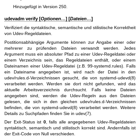
Hinzugefügt in Version 250.
udevadm verify [
Optionen
…] [
Dateien
…]
Verifiziert die syntaktische, semantische und stilistische Korrektheit
von Udev-Regeldateien.
Postitionsabhängige Argumente können zur Angabe einer oder
mehrerer zu prüfenden Dateien verwandt werden. Jedes
Argument muss ein absoluter Pfad zu einer Udev-Regeldatei oder
einem Verzeichnis sein, das Regeldateien enthält, oder einem
Dateinamen einer Udev-Regeldatei (z.B. 99-systemd.rules). Falls
ein Dateiname angegeben ist, wird nach der Datei in den
udev/rules.d-Verzeichnissen gesucht, die von
systemd-udevd(8)
verarbeitet werden. Werden sie dort nicht gefunden, wird das
aktuelle Arbeitsverzeichnis durchsucht. Falls keine Dateien
angegeben sind, werden die Udev-Regeln aus den Dateien
gelesen, die sich in den gleichen udev/rules.d-Verzeichnissen
befinden, die von
systemd-udevd(8)
verarbeitet werden. Weitere
Details zu Suchpfaden finden Sie in
udev(7)
.
Der Exit-Status ist
0
, falls alle angegebenen Udev-Regeldateien
syntaktisch, semantisch und stilistisch korrekt sind. Andernfalls ist
der Exit-Code von Null verschieden.