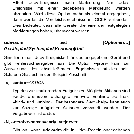
Filtert Udev-Ereignisse nach Markierung. Nur Udev-
Ereignisse mit einer gegebenen Markierung werden
akzeptiert. Wird diese Option mehr als einmal angegeben,
dann werden die Vergleichsergebnisse mit ODER verbunden.
Dies bedeutet, dass alle Geräte, die eine der festgelegten
Markierungen haben, überwacht werden.
udevadm test [
Optionen
…]
Gerätepfad
|
Systempfad
|
Kennung
|
Unit
Simuliert einen Udev-Ereignislauf für das angegebene Gerät und
gibt Fehlersuchausgaben aus. Die Option
--json=
kann zur
Auswertung des abschließenden Ergebnisses nützlich sein.
Schauen Sie auch in den Beispiel-Abschnitt.
-a
,
--action=
AKTION
Typ des zu simulierenden Ereignisses. Mögliche Aktionen sind
»add«, »remove«, »change«, »move«, »online«, »offline«,
»bind« und »unbind«. Der besondere Wert »help« kann auch
zur Anzeige möglicher Aktionen verwandt werden. Der
Vorgabewert ist »add«.
-N
,
--resolve-names=
early
|
late
|
never
Gibt an, wann
udevadm
die in Udev-Regeln angegebenen