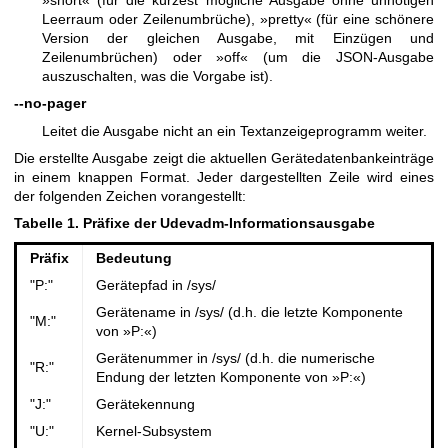
Leerraum oder Zeilenumbrüche), »pretty« (für eine schönere
Version der gleichen Ausgabe, mit Einzügen und
Zeilenumbrüchen) oder »off« (um die JSON-Ausgabe
auszuschalten, was die Vorgabe ist).
--no-pager
Leitet die Ausgabe nicht an ein Textanzeigeprogramm weiter.
Die erstellte Ausgabe zeigt die aktuellen Gerätedatenbankeinträge
in einem knappen Format. Jeder dargestellten Zeile wird eines
der folgenden Zeichen vorangestellt:
Tabelle 1. Präfixe der Udevadm-Informationsausgabe
Präfix
Bedeutung
"P:"
Gerätepfad in /sys/
Gerätename in /sys/ (d.h. die letzte Komponente
"M:"
von »P:«)
Gerätenummer in /sys/ (d.h. die numerische
"R:"
Endung der letzten Komponente von »P:«)
"J:"
Gerätekennung
"U:"
Kernel-Subsystem