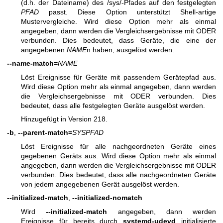
(d.h. der Dateiname) des /sys/-Pfades auf den festgelegten
PFAD
passt. Diese Option unterstützt Shell-artige
Mustervergleiche. Wird diese Option mehr als einmal
angegeben, dann werden die Vergleichsergebnisse mit ODER
verbunden. Dies bedeutet, dass Geräte, die eine der
angegebenen
NAME
n haben, ausgelöst werden.
--name-match=
NAME
Löst Ereignisse für Geräte mit passendem Gerätepfad aus.
Wird diese Option mehr als einmal angegeben, dann werden
die Vergleichsergebnisse mit ODER verbunden. Dies
bedeutet, dass alle festgelegten Geräte ausgelöst werden.
Hinzugefügt in Version 218.
-b
,
--parent-match=
SYSPFAD
Löst Ereignisse für alle nachgeordneten Geräte eines
gegebenen Geräts aus. Wird diese Option mehr als einmal
angegeben, dann werden die Vergleichsergebnisse mit ODER
verbunden. Dies bedeutet, dass alle nachgeordneten Geräte
von jedem angegebenen Gerät ausgelöst werden.
--initialized-match
,
--initialized-nomatch
Wird
--initialized-match
angegeben, dann werden
Ereignisse für bereits durch
systemd-udevd
initialisierte