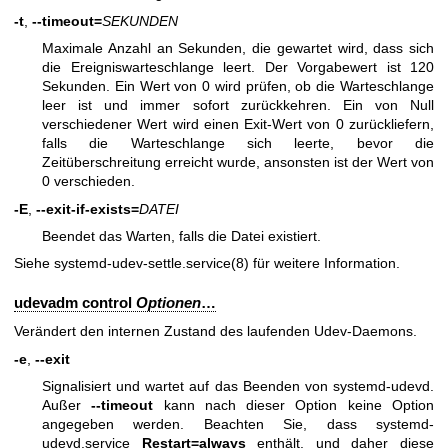
-t
,
--timeout=
SEKUNDEN
Maximale Anzahl an Sekunden, die gewartet wird, dass sich
die Ereigniswarteschlange leert. Der Vorgabewert ist 120
Sekunden. Ein Wert von 0 wird prüfen, ob die Warteschlange
leer ist und immer sofort zurückkehren. Ein von Null
verschiedener Wert wird einen Exit-Wert von 0 zurückliefern,
falls die Warteschlange sich leerte, bevor die
Zeitüberschreitung erreicht wurde, ansonsten ist der Wert von
0 verschieden.
-E
,
--exit-if-exists=
DATEI
Beendet das Warten, falls die Datei existiert.
Siehe
systemd-udev-settle.service(8)
für weitere Information.
udevadm control
Optionen
…
Verändert den internen Zustand des laufenden Udev-Daemons.
-e
,
--exit
Signalisiert und wartet auf das Beenden von systemd-udevd.
Außer
--timeout
kann nach dieser Option keine Option
angegeben werden. Beachten Sie, dass systemd-
udevd.service
Restart=always
enthält, und daher diese