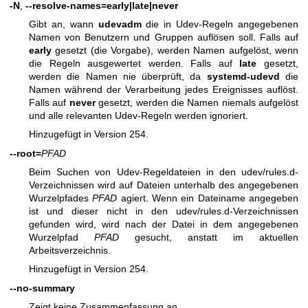
-N
,
--resolve-names=
early
|
late
|
never
Gibt an, wann
udevadm
die in Udev-Regeln angegebenen
Namen von Benutzern und Gruppen auflösen soll. Falls auf
early
gesetzt (die Vorgabe), werden Namen aufgelöst, wenn
die Regeln ausgewertet werden. Falls auf
late
gesetzt,
werden die Namen nie überprüft, da
systemd-udevd
die
Namen während der Verarbeitung jedes Ereignisses auflöst.
Falls auf
never
gesetzt, werden die Namen niemals aufgelöst
und alle relevanten Udev-Regeln werden ignoriert.
Hinzugefügt in Version 254.
--root=
PFAD
Beim Suchen von Udev-Regeldateien in den udev/rules.d-
Verzeichnissen wird auf Dateien unterhalb des angegebenen
Wurzelpfades
PFAD
agiert. Wenn ein Dateiname angegeben
ist und dieser nicht in den udev/rules.d-Verzeichnissen
gefunden wird, wird nach der Datei in dem angegebenen
Wurzelpfad
PFAD
gesucht, anstatt im aktuellen
Arbeitsverzeichnis.
Hinzugefügt in Version 254.
--no-summary
Zeigt keine Zusammenfassung an.