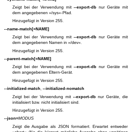
Zeigt bei der Verwendung mit
--export-db
nur Geräte mit
dem angegebenen »/sys«-Pfad.
Hinzugefügt in Version 255.
--name-match
[=NAME]
Zeigt bei der Verwendung mit
--export-db
nur Geräte mit
dem angegebenen Namen in »/dev«.
Hinzugefügt in Version 255.
--parent-match
[=NAME]
Zeigt bei der Verwendung mit
--export-db
nur Geräte mit
dem angegebenen Eltern-Gerät.
Hinzugefügt in Version 255.
--initialized-match
,
--initialized-nomatch
Zeigt bei der Verwendung mit
--export-db
nur Geräte, die
initialisiert bzw. nicht initialisiert sind.
Hinzugefügt in Version 255.
--json=
MODUS
Zeigt die Ausgabe als JSON formatiert. Erwartet entweder
»short« (für die kürzest mögliche Ausgabe ohne unnötigen