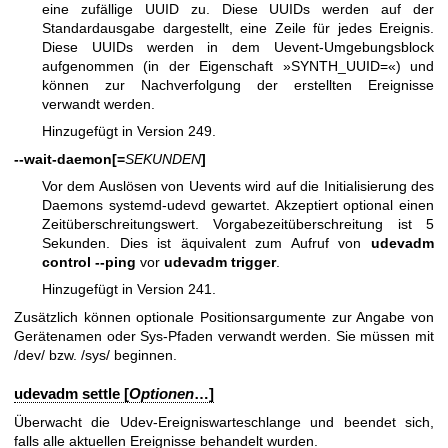
eine zufällige UUID zu. Diese UUIDs werden auf der
Standardausgabe dargestellt, eine Zeile für jedes Ereignis.
Diese UUIDs werden in dem Uevent-Umgebungsblock
aufgenommen (in der Eigenschaft »SYNTH_UUID=«) und
können zur Nachverfolgung der erstellten Ereignisse
verwandt werden.
Hinzugefügt in Version 249.
--wait-daemon[=
SEKUNDEN
]
Vor dem Auslösen von Uevents wird auf die Initialisierung des
Daemons systemd-udevd gewartet. Akzeptiert optional einen
Zeitüberschreitungswert. Vorgabezeitüberschreitung ist 5
Sekunden. Dies ist äquivalent zum Aufruf von
udevadm
control --ping
vor
udevadm trigger
.
Hinzugefügt in Version 241.
Zusätzlich können optionale Positionsargumente zur Angabe von
Gerätenamen oder Sys-Pfaden verwandt werden. Sie müssen mit
/dev/ bzw. /sys/ beginnen.
udevadm settle [
Optionen
…]
Überwacht die Udev-Ereigniswarteschlange und beendet sich,
falls alle aktuellen Ereignisse behandelt wurden.