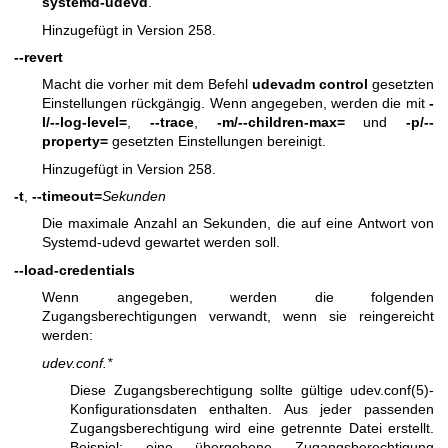
systemd-udevd
.
Hinzugefügt in Version 258.
--revert
Macht die vorher mit dem Befehl
udevadm control
gesetzten
Einstellungen rückgängig. Wenn angegeben, werden die mit
-
l/--log-level=
,
--trace
,
-m/--children-max=
und
-p/--
property=
gesetzten Einstellungen bereinigt.
Hinzugefügt in Version 258.
-t
,
--timeout=
Sekunden
Die maximale Anzahl an Sekunden, die auf eine Antwort von
Systemd-udevd gewartet werden soll.
--load-credentials
Wenn angegeben, werden die folgenden
Zugangsberechtigungen verwandt, wenn sie reingereicht
werden:
udev.conf.*
Diese Zugangsberechtigung sollte gültige
udev.conf(5)
-
Konfigurationsdaten enthalten. Aus jeder passenden
Zugangsberechtigung wird eine getrennte Datei erstellt.
Beispiel: eine übergebene Zugangsberechtigung