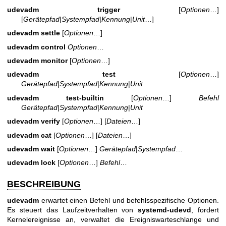
udevadm trigger
[
Optionen
…]
[
Gerätepfad
|
Systempfad
|
Kennung
|
Unit
…]
udevadm settle
[
Optionen
…]
udevadm control
Optionen
…
udevadm monitor
[
Optionen
…]
udevadm test
[
Optionen
…]
Gerätepfad
|
Systempfad
|
Kennung
|
Unit
udevadm test-builtin
[
Optionen
…]
Befehl
Gerätepfad
|
Systempfad
|
Kennung
|
Unit
udevadm verify
[
Optionen
…] [
Dateien
…]
udevadm cat
[
Optionen
…] [
Dateien
…]
udevadm wait
[
Optionen
…]
Gerätepfad
|
Systempfad
…
udevadm lock
[
Optionen
…]
Befehl
…
BESCHREIBUNG
udevadm
erwartet einen Befehl und befehlsspezifische Optionen.
Es steuert das Laufzeitverhalten von
systemd-udevd
, fordert
Kernelereignisse an, verwaltet die Ereigniswarteschlange und