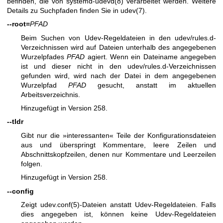
befinden, die von
systemd-udevd(8)
verarbeitet werden. Weitere
Details zu Suchpfaden finden Sie in
udev(7)
.
--root=
PFAD
Beim Suchen von Udev-Regeldateien in den udev/rules.d-
Verzeichnissen wird auf Dateien unterhalb des angegebenen
Wurzelpfades
PFAD
agiert. Wenn ein Dateiname angegeben
ist und dieser nicht in den udev/rules.d-Verzeichnissen
gefunden wird, wird nach der Datei in dem angegebenen
Wurzelpfad
PFAD
gesucht, anstatt im aktuellen
Arbeitsverzeichnis.
Hinzugefügt in Version 258.
--tldr
Gibt nur die »interessanten« Teile der Konfigurationsdateien
aus und überspringt Kommentare, leere Zeilen und
Abschnittskopfzeilen, denen nur Kommentare und Leerzeilen
folgen.
Hinzugefügt in Version 258.
--config
Zeigt
udev.conf(5)
-Dateien anstatt Udev-Regeldateien. Falls
dies angegeben ist, können keine Udev-Regeldateien