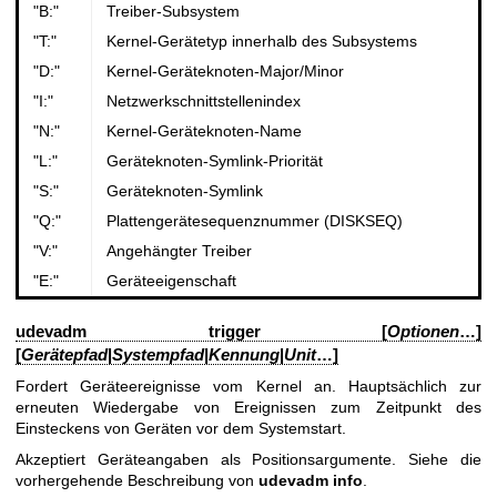
"B:"
Treiber-Subsystem
"T:"
Kernel-Gerätetyp innerhalb des Subsystems
"D:"
Kernel-Geräteknoten-Major/Minor
"I:"
Netzwerkschnittstellenindex
"N:"
Kernel-Geräteknoten-Name
"L:"
Geräteknoten-Symlink-Priorität
"S:"
Geräteknoten-Symlink
"Q:"
Plattengerätesequenznummer (DISKSEQ)
"V:"
Angehängter Treiber
"E:"
Geräteeigenschaft
udevadm trigger [
Optionen
…]
[
Gerätepfad
|
Systempfad
|
Kennung
|
Unit
…]
Fordert Geräteereignisse vom Kernel an. Hauptsächlich zur
erneuten Wiedergabe von Ereignissen zum Zeitpunkt des
Einsteckens von Geräten vor dem Systemstart.
Akzeptiert Geräteangaben als Positionsargumente. Siehe die
vorhergehende Beschreibung von
udevadm info
.