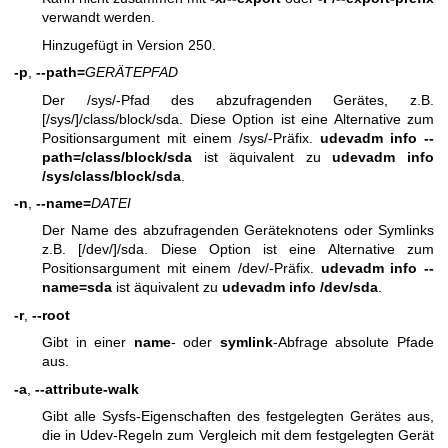
verwandt werden.
Hinzugefügt in Version 250.
-p
,
--path=
GERÄTEPFAD
Der /sys/-Pfad des abzufragenden Gerätes, z.B.
[/sys/]/class/block/sda. Diese Option ist eine Alternative zum
Positionsargument mit einem /sys/-Präfix.
udevadm info --
path=/class/block/sda
ist äquivalent zu
udevadm info
/sys/class/block/sda
.
-n
,
--name=
DATEI
Der Name des abzufragenden Geräteknotens oder Symlinks
z.B. [/dev/]/sda. Diese Option ist eine Alternative zum
Positionsargument mit einem /dev/-Präfix.
udevadm info --
name=sda
ist äquivalent zu
udevadm info /dev/sda
.
-r
,
--root
Gibt in einer
name
- oder
symlink
-Abfrage absolute Pfade
aus.
-a
,
--attribute-walk
Gibt alle Sysfs-Eigenschaften des festgelegten Gerätes aus,
die in Udev-Regeln zum Vergleich mit dem festgelegten Gerät