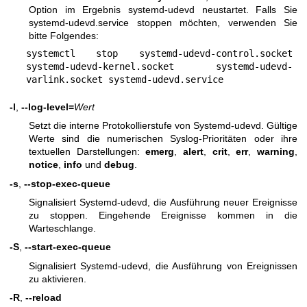
Option im Ergebnis systemd-udevd neustartet. Falls Sie
systemd-udevd.service stoppen möchten, verwenden Sie
bitte Folgendes:
systemctl stop systemd-udevd-control.socket 
systemd-udevd-kernel.socket systemd-udevd-
varlink.socket systemd-udevd.service
-l
,
--log-level=
Wert
Setzt die interne Protokollierstufe von Systemd-udevd. Gültige
Werte sind die numerischen Syslog-Prioritäten oder ihre
textuellen Darstellungen:
emerg
,
alert
,
crit
,
err
,
warning
,
notice
,
info
und
debug
.
-s
,
--stop-exec-queue
Signalisiert Systemd-udevd, die Ausführung neuer Ereignisse
zu stoppen. Eingehende Ereignisse kommen in die
Warteschlange.
-S
,
--start-exec-queue
Signalisiert Systemd-udevd, die Ausführung von Ereignissen
zu aktivieren.
-R
,
--reload