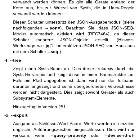
verwandt werden können. Es gibt alle Geräte entlang der
Kette aus, bis zur Wurzel von Sysfs, die in Udev-Regeln
verwandt werden können.
Dieser Schalter unterstützt den JSON-Ausgabemodus (siehe
nachfolgenden
--json=
). Beachten Sie, dass JSON-SEQ-
Modus automatisch aktiviert wird (RFC7464), da dieser
Schalter mehrere JSON-Objekte erstellt. (Hinweis:
Werkzeuge wie
jq
[1] unterstützen JSON-SEQ von Haus aus
mit dem Schalter
--seq
.)
-t
,
--tree
Zeigt einen Sysfs-Baum an. Dies iteriert rekursiv durch die
Sysfs-Hierarchie und zeigt diese in einer Baumstruktur an.
Falls ein Pfad angegeben ist, dann wird nur der Teilbaum
darunter angezeigt und seine übergeordneten Verzeichnisse
werden nicht dargestellt. Dies zeigt sowohl Geräte- als auch
Subsystem-Elemente.
Hinzugefügt in Version 251.
-x
,
--export
Ausgabe als Schlüssel/Wert-Paare. Werte werden in einzelne
englische Anführungszeichen eingeschlossen. Dies wird nur
wirksam, wenn
--query=property
oder
--device-id-of-