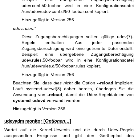
udev.conf.50-foobar wird in eine Konfigurationsdatei
/run/udev/udev.conf.d/50-foobar.conf kopiert.
Hinzugefügt in Version 256.
udev.rules.*
Diese Zugangsberechtigungen sollten gültige
udev(7)
-
Regeln enthalten. Aus jeder passenden
Zugangsberechtigung wird eine getrennte Datei erstellt.
Beispiel: eine übergebene Zugangsberechtigung
udev.rules.50-foobar wird in eine Konfigurationsdatei
/run/udev/rules.d/50-foobar.rules kopiert.
Hinzugefügt in Version 256.
Beachten Sie, dass
dies nicht
die Option
--reload
impliziert.
Läuft
systemd-udevd(8)
daher bereits, überlegen Sie die
Anwendung von
-reload
, damit die Udev-Regeldateien von
systemd-udevd
verwandt werden.
Hinzugefügt in Version 256.
udevadm monitor [
Optionen
…]
Wartet auf die Kernel-Uevents und die durch Udev-Regeln
ausgesandten Ereignisse und gibt den Gerätepfad des