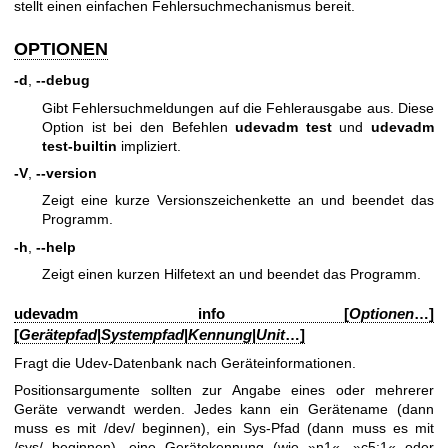
stellt einen einfachen Fehlersuchmechanismus bereit.
OPTIONEN
-d
,
--debug
Gibt Fehlersuchmeldungen auf die Fehlerausgabe aus. Diese
Option ist bei den Befehlen
udevadm test
und
udevadm
test-builtin
impliziert.
-V
,
--version
Zeigt eine kurze Versionszeichenkette an und beendet das
Programm.
-h
,
--help
Zeigt einen kurzen Hilfetext an und beendet das Programm.
udevadm info [
Optionen
…]
[
Gerätepfad
|
Systempfad
|
Kennung
|
Unit
…]
Fragt die Udev-Datenbank nach Geräteinformationen.
Positionsargumente sollten zur Angabe eines oder mehrerer
Geräte verwandt werden. Jedes kann ein Gerätename (dann
muss es mit /dev/ beginnen), ein Sys-Pfad (dann muss es mit
/sys/ beginnen), eine Gerätekennung (wie »n1«, »c5:1« oder