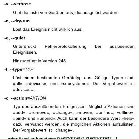
-v
,
--verbose
Gibt die Liste von Geräten aus, die ausgelöst werden.
-n
,
--dry-run
Löst das Ereignis nicht wirklich aus.
-q
,
--quiet
Unterdrückt Fehlerprotokollierung bei auslösenden
Ereignissen.
Hinzugefügt in Version 248.
-t
,
--type=
TYP
Löst einen bestimmten Gerätetyp aus. Gültige Typen sind:
»all«, »devices«, und »subsystems«. Der Vorgabewert ist
»devices«.
-c
,
--action=
AKTION
Typ des auszulösenden Ereignisses. Mögliche Aktionen sind
»add«, »remove«, »change«, »move«, »online«, »offline«,
»bind« und »unbind«. Auch kann der besondere Wert »help«
dazu verwandt werden, die möglichen Aktionen aufzulisten.
Der Vorgabewert ist »change«.
--prioritized-subsystem=
SUBSYSTEM
[,SUBSYSTEM
…]