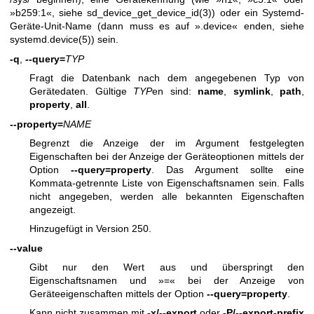
»b259:1«, siehe
sd_device_get_device_id(3)
) oder ein Systemd-
Geräte-Unit-Name (dann muss es auf ».device« enden, siehe
systemd.device(5)
) sein.
-q
,
--query=
TYP
Fragt die Datenbank nach dem angegebenen Typ von
Gerätedaten. Gültige
TYP
en sind:
name
,
symlink
,
path
,
property
,
all
.
--property=
NAME
Begrenzt die Anzeige der im Argument festgelegten
Eigenschaften bei der Anzeige der Geräteoptionen mittels der
Option
--query=property
. Das Argument sollte eine
Kommata-getrennte Liste von Eigenschaftsnamen sein. Falls
nicht angegeben, werden alle bekannten Eigenschaften
angezeigt.
Hinzugefügt in Version 250.
--value
Gibt nur den Wert aus und überspringt den
Eigenschaftsnamen und »=« bei der Anzeige von
Geräteeigenschaften mittels der Option
--query=property
.
Kann nicht zusammen mit
-x/--export
oder
-P/--export-prefix