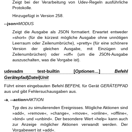
Zeigt bei der Verarbeitung von Udev-Regeln ausführliche
Protokolle.
Hinzugefügt in Version 258.
--json=
MODUS
Zeigt die Ausgabe als JSON formatiert. Erwartet entweder
»short« (für die kürzest mögliche Ausgabe ohne unnötigen
Leerraum oder Zeilenumbrüche), »pretty« (für eine schönere
Version der gleichen Ausgabe, mit Einzügen und
Zeilenumbrüchen) oder »off« (um die JSON-Ausgabe
auszuschalten, was die Vorgabe ist).
udevadm test-builtin [
Optionen
…]
Befehl
Gerätepfad
|
Datei
|
Unit
Führt einen eingebauten Befehl
BEFEHL
für Gerät
GERÄTEPFAD
aus und gibt Fehlersuchausgaben aus.
-a
,
--action=
AKTION
Typ des zu simulierenden Ereignisses. Mögliche Aktionen sind
»add«, »remove«, »change«, »move«, »online«, »offline«,
»bind« und »unbind«. Der besondere Wert »help« kann auch
zur Anzeige möglicher Aktionen verwandt werden. Der
Vorgabewert ist »add«.