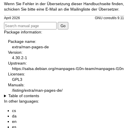
Wenn Sie Fehler in der Übersetzung dieser Handbuchseite finden,
schicken Sie bitte eine E-Mail an die
Mailingliste der Übersetzer
.
April 2026
GNU coreutils 9.11
Package information:
Package name:
extra/man-pages-de
Version:
4.30.2-1
Upstream:
https://salsa.debian.org/manpages-l10n-team/manpages-l10n
Licenses:
GPL3
Manuals:
/listing/extra/man-pages-de/
Table of contents
In other languages:
cs
da
en
es