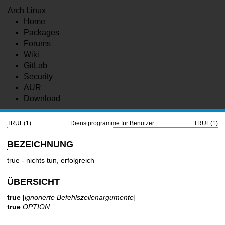
Arch Linux
Home
Packages
Forums
Wiki
GitLab
Security
AUR
Download
TRUE(1)
Dienstprogramme für Benutzer
TRUE(1)
BEZEICHNUNG
true - nichts tun, erfolgreich
ÜBERSICHT
true
[
ignorierte Befehlszeilenargumente
]
true
OPTION