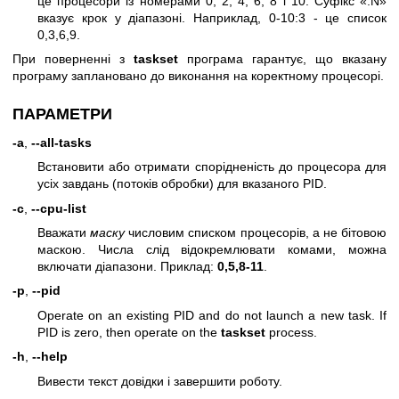
це процесори із номерами 0, 2, 4, 6, 8 і 10. Суфікс «:N»
вказує крок у діапазоні. Наприклад, 0-10:3 - це список
0,3,6,9.
При поверненні з
taskset
програма гарантує, що вказану
програму заплановано до виконання на коректному процесорі.
ПАРАМЕТРИ
-a
,
--all-tasks
Встановити або отримати спорідненість до процесора для
усіх завдань (потоків обробки) для вказаного PID.
-c
,
--cpu-list
Вважати
маску
числовим списком процесорів, а не бітовою
маскою. Числа слід відокремлювати комами, можна
включати діапазони. Приклад:
0,5,8-11
.
-p
,
--pid
Operate on an existing PID and do not launch a new task. If
PID is zero, then operate on the
taskset
process.
-h
,
--help
Вивести текст довідки і завершити роботу.