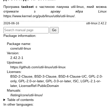
Програма
taskset
є частиною пакунка util-linux, який можна
отримати з
архіву ядра Linux
https://www.kernel.org/pub/linux/utils/util-linux/
.
2026-06-16
util-linux 2.42.2
Package information:
Package name:
core/util-linux
Version:
2.42.2-1
Upstream:
https://github.com/util-linux/util-linux
Licenses:
BSD-2-Clause, BSD-3-Clause, BSD-4-Clause-UC, GPL-2.0-
only, GPL-2.0-or-later, GPL-3.0-or-later, ISC, LGPL-2.1-or-
later, LicenseRef-PublicDomain
Manuals:
/listing/core/util-linux/
Table of contents
In other languages: