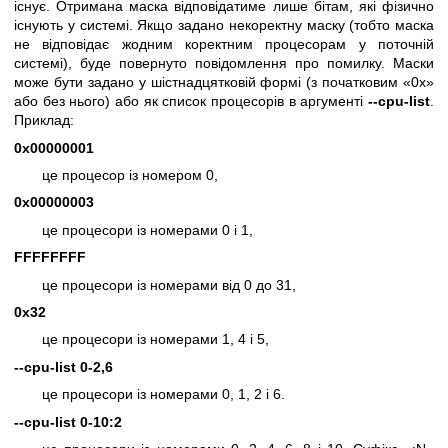
існує. Отримана маска відповідатиме лише бітам, які фізично
існують у системі. Якщо задано некоректну маску (тобто маска
не відповідає жодним коректним процесорам у поточній
системі), буде повернуто повідомлення про помилку. Маски
може бути задано у шістнадцятковій формі (з початковим «0x»
або без нього) або як список процесорів в аргументі
--cpu-list
.
Приклад:
0x00000001
це процесор із номером 0,
0x00000003
це процесори із номерами 0 і 1,
FFFFFFFF
це процесори із номерами від 0 до 31,
0x32
це процесори із номерами 1, 4 і 5,
--cpu-list 0-2,6
це процесори із номерами 0, 1, 2 і 6.
--cpu-list 0-10:2