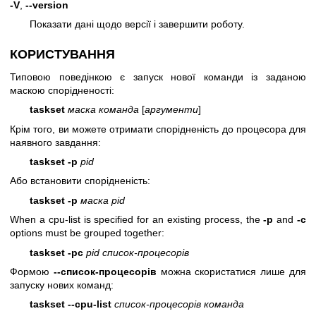
-V
,
--version
Показати дані щодо версії і завершити роботу.
КОРИСТУВАННЯ
Типовою поведінкою є запуск нової команди із заданою
маскою спорідненості:
taskset
маска
команда
[
аргументи
]
Крім того, ви можете отримати спорідненість до процесора для
наявного завдання:
taskset -p
pid
Або встановити спорідненість:
taskset -p
маска pid
When a cpu-list is specified for an existing process, the
-p
and
-c
options must be grouped together:
taskset -pc
pid список-процесорів
Формою
--список-процесорів
можна скористатися лише для
запуску нових команд:
taskset --cpu-list
список-процесорів команда