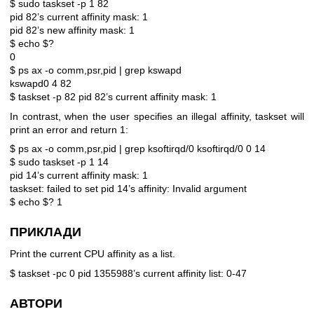
$ sudo taskset -p 1 82
pid 82’s current affinity mask: 1
pid 82’s new affinity mask: 1
$ echo $?
0
$ ps ax -o comm,psr,pid | grep kswapd
kswapd0 4 82
$ taskset -p 82
pid 82’s current affinity mask: 1
In contrast, when the user specifies an illegal affinity, taskset will
print an error and return 1:
$ ps ax -o comm,psr,pid | grep ksoftirqd/0
ksoftirqd/0 0 14
$ sudo taskset -p 1 14
pid 14’s current affinity mask: 1
taskset: failed to set pid 14’s affinity: Invalid argument
$ echo $?
1
ПРИКЛАДИ
Print the current CPU affinity as a list.
$ taskset -pc 0
pid 1355988’s current affinity list: 0-47
АВТОРИ