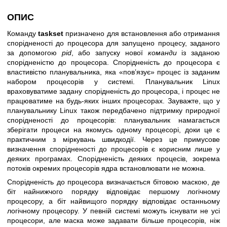
ОПИС
Команду
taskset
призначено для встановлення або отримання
спорідненості до процесора для запущено процесу, заданого
за допомогою
pid
, або запуску нової
команди
із заданою
спорідненістю до процесора. Спорідненість до процесора є
властивістю планувальника, яка «пов’язує» процес із заданим
набором процесорів у системі. Планувальник Linux
враховуватиме задану спорідненість до процесора, і процес не
працюватиме на будь-яких інших процесорах. Зауважте, що у
планувальнику Linux також передбачено підтримку природної
спорідненості до процесорів: планувальник намагається
зберігати процеси на якомусь одному процесорі, доки це є
практичним з міркувань швидкодії. Через це примусове
визначення спорідненості до процесорів є корисним лише у
деяких програмах. Спорідненість деяких процесів, зокрема
потоків окремих процесорів ядра встановлювати не можна.
Спорідненість до процесора визначається бітовою маскою, де
біт найнижчого порядку відповідає першому логічному
процесору, а біт найвищого порядку відповідає останньому
логічному процесору. У певній системі можуть існувати не усі
процесори, але маска може задавати більше процесорів, ніж