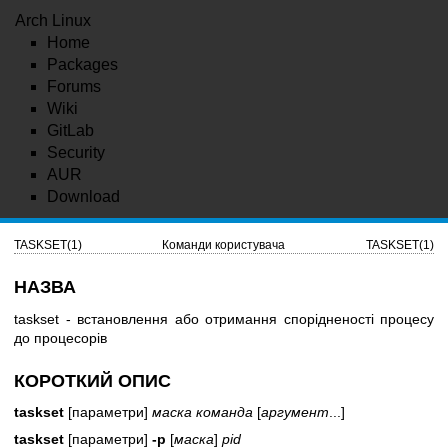
Arch Linux
Home
Packages
Forums
Wiki
GitLab
Security
AUR
Download
TASKSET(1)
Команди користувача
TASKSET(1)
НАЗВА
taskset - встановлення або отримання спорідненості процесу
до процесорів
КОРОТКИЙ ОПИС
taskset
[параметри]
маска команда
[
аргумент
...]
taskset
[параметри]
-p
[
маска
]
pid