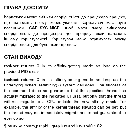
ПРАВА ДОСТУПУ
Користувач може змінити спорідненість до процесора процесу,
що належить цьому користувачеві. Користувач має бути
власником
CAP_SYS_NICE
, щоб мати змогу змінювати
спорідненість до процесора для процесу, який належить
іншому користувачеві. Користувач може отримувати маску
спорідненості для будь-якого процесу.
СТАН ВИХОДУ
taskset
returns 0 in its affinity-getting mode as long as the
provided PID exists.
taskset
returns 0 in its affinity-setting mode as long as the
underlying
sched_setaffinity(2)
system call does. The success of
the command does not guarantee that the specified thread has
actually migrated to the indicated CPU(s), but only that the thread
will not migrate to a CPU outside the new affinity mask. For
example, the affinity of the kernel thread kswapd can be set, but
the thread may not immediately migrate and is not guaranteed to
ever do so:
$ ps ax -o comm,psr,pid | grep kswapd
kswapd0 4 82