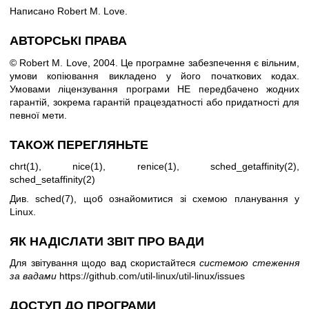
Написано Robert M. Love.
АВТОРСЬКІ ПРАВА
© Robert M. Love, 2004. Це програмне забезпечення є вільним,
умови копіювання викладено у його початкових кодах.
Умовами ліцензування програми НЕ передбачено жодних
гарантій, зокрема гарантій працездатності або придатності для
певної мети.
ТАКОЖ ПЕРЕГЛЯНЬТЕ
chrt(1)
,
nice(1)
,
renice(1)
,
sched_getaffinity(2)
,
sched_setaffinity(2)
Див.
sched(7)
, щоб ознайомитися зі схемою планування у
Linux.
ЯК НАДІСЛАТИ ЗВІТ ПРО ВАДИ
Для звітування щодо вад скористайтеся
системою стеження
за вадами
https://github.com/util-linux/util-linux/issues
ДОСТУП ДО ПРОГРАМИ