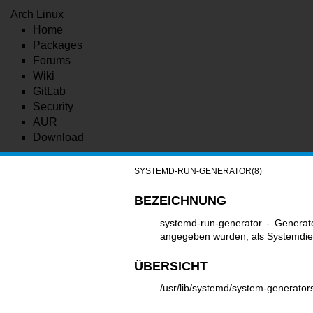
Arch Linux
Home
Packages
Forums
Wiki
GitLab
Security
AUR
Download
SYSTEMD-RUN-GENERATOR(8)
BEZEICHNUNG
systemd-run-generator - Generato
angegeben wurden, als Systemdie
ÜBERSICHT
/usr/lib/systemd/system-generato