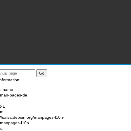
nformation:
e name:
/man-pages-de
:
2-1
am:
://salsa.debian.org/manpages-l10n-
/manpages-l10n
s: