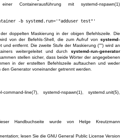
b einer Containerausführung mit
systemd-nspawn(1)
ntainer -b systemd.run='"adduser test"'
 der doppelten Maskierung in der obigen Befehlszeile. Die
 wird von der Befehls-Shell, die zum Aufruf von
systemd-
t und entfernt. Die zweite Stufe der Maskierung ("") wird an
tainers weitergeleitet und durch
systemd-run-generator
zusammen stellen sicher, dass beide Wörter der angegebenen
en in der erstellten Befehlszeile auftauchen und weder
ch den Generator voneinander getrennt werden.
el-command-line(7)
,
systemd-nspawn(1)
,
systemd.unit(5)
,
ieser Handbuchseite wurde von Helge Kreutzmann
entation; lesen Sie die
GNU General Public License Version