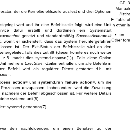
GPL3
Manual
rator, der die Kernelbefehlszeile ausliest und drei Optionen
/list
Table o
stgelegt wird und ihr eine Befehlszeile folgt, wird eine Unit
In other 
rvice dafür erstellt und dorthinein ein Systemstart
en
e=oneshot
gesetzt und standardmäßig
SuccessAction=exit
Other for
t, womit er sicherstellt, dass das System heruntergefahren
lossen ist. Der Exit-Status der Befehlszeile wird an den
tergeleitet, falls dies zutrifft (dieser könnte es noch weiter
 — z.B. macht dies
systemd-nspawn(1)
). Falls diese Option
 Unit mehrere
ExecStart=
-Zeilen enthalten, um alle Befehle in
er Befehl wird als regulärer Dienst gestartet d.h. mit
cies=
.
ccess_action=
und
systemd.run_failure_action=
, um die
 Prozesses anzupassen. Insbesondere wird die Zuweisung
 nachdem der Befehl abgeschlossen ist. Für weitere Details
 siehe
systemd.unit(5)
.
iert
systemd.generator(7)
.
 wie den nachfolgenden, um einen Benutzer zu der