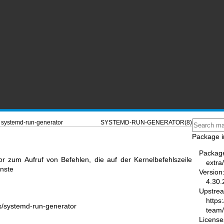
systemd-run-generator
SYSTEMD-RUN-GENERATOR(8)
Package i
Packag
r zum Aufruf von Befehlen, die auf der Kernelbefehlszeile
extra
nste
Version
4.30.
Upstre
https
rs/systemd-run-generator
team
License