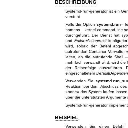
BESCHREIBUNG
Systemd-run-generator ist ein Gene
versteht:
Falls die Option
systemd.run=
fe
namens kernel-command-line.se
durchgeführt. Der Dienst hat
Typ
und
FailureAction=exit
konfigurier
wird, sobald der Befehl abgesch
aufrufenden Container-Verwalter wei
leiten, an die aufrufende Shell
mehrfach verwandt wird, wird die
der Reihenfolge auszuführen. D
eingeschaltetem
DefaultDependen
Verwenden Sie
systemd.run_su
Reaktion bei dem Abschluss des
»none« das System laufen lassen,
über die unterstützten Argumente
Systemd-run-generator implement
BEISPIEL
Verwenden Sie einen Befehl