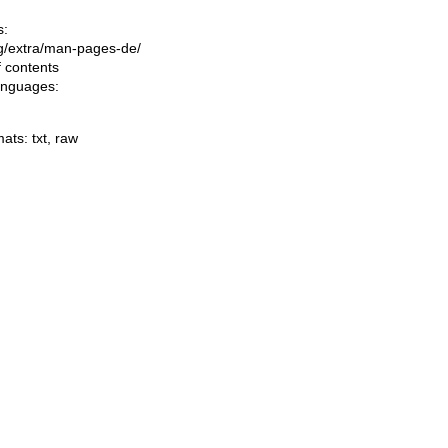
s:
ing/extra/man-pages-de/
f contents
languages:
mats:
txt
,
raw