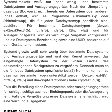
Systemd-makefs weiß nur sehr wenig über bestimmte
Dateisysteme und Auslagerungsgeräte. Nach der Überprüfung,
dass das Blockgerät nicht bereits ein Dateisystem oder anderen
Inhalt enthält, wird es Programme (/sbin/mkfs.
Typ
oder
/sbin/mkswap), die für jeden Dateisystemtyp spezifisch sind,
ausführen. Für bestimmte Dateisystemtypen (derzeit
ext2/ext3/
ext4(5)
,
btrfs(5)
,
xfs(5)
, f2fs, vfat) und für
Auslagerungsgeräte, wird es vernünftige Vorgaben konfigurieren
und die Dateisystem-Bezeichnung sowie eine UUID, basierend auf
dem Gerätenamen, setzen.
Systemd-growfs weiß sehr wenig über bestimmte Dateisysteme
und Auslagerungsgeräte und wird den Kernel anweisen, das
eingehängte Dateisystem zu der vollen Größe des
darunterliegenden Blockgerätes zu vergrößern. Dennoch muss es
die für jedes Dateisystem spezifische
ioctl(2)
-Nummer kennen, so
dass nur bestimmte Typen unterstützt werden. Derzeit:
ext4(5)
,
btrfs(5)
,
xfs(5)
und dm-crypt-Partitionen (siehe
cryptsetup(8)
).
Falls die Erstellung eines Dateisystems oder Auslagerungsgerätes
fehlschlägt, schlägt auch der Einhängepunkt oder die Auslagerung
fehl. Falls die Vergrößerung eines Dateisystems fehlschlägt, wird
eine Warnung ausgegeben.
SIEHE AUCH