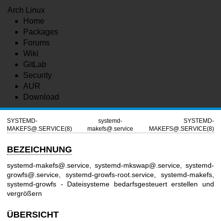
Arch Linux
Home
Packages
Forums
Wiki
GitLab
Security
AUR
Download
SYSTEMD-
systemd-
SYSTEMD-
MAKEFS@.SERVICE(8)
makefs@.service
MAKEFS@.SERVICE(8)
BEZEICHNUNG
systemd-makefs@.service, systemd-mkswap@.service, systemd-
growfs@.service, systemd-growfs-root.service, systemd-makefs,
systemd-growfs - Dateisysteme bedarfsgesteuert erstellen und
vergrößern
ÜBERSICHT