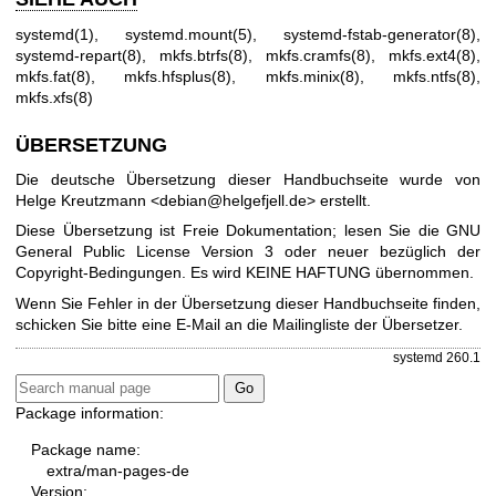
systemd(1)
,
systemd.mount(5)
,
systemd-fstab-generator(8)
,
systemd-repart(8)
,
mkfs.btrfs(8)
,
mkfs.cramfs(8)
,
mkfs.ext4(8)
,
mkfs.fat(8)
,
mkfs.hfsplus(8)
,
mkfs.minix(8)
,
mkfs.ntfs(8)
,
mkfs.xfs(8)
ÜBERSETZUNG
Die deutsche Übersetzung dieser Handbuchseite wurde von
Helge Kreutzmann <debian@helgefjell.de> erstellt.
Diese Übersetzung ist Freie Dokumentation; lesen Sie die
GNU
General Public License Version 3
oder neuer bezüglich der
Copyright-Bedingungen. Es wird KEINE HAFTUNG übernommen.
Wenn Sie Fehler in der Übersetzung dieser Handbuchseite finden,
schicken Sie bitte eine E-Mail an die
Mailingliste der Übersetzer
.
systemd 260.1
Package information:
Package name:
extra/man-pages-de
Version: