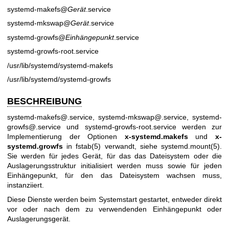
systemd-makefs@
Gerät
.service
systemd-mkswap@
Gerät
.service
systemd-growfs@
Einhängepunkt
.service
systemd-growfs-root.service
/usr/lib/systemd/systemd-makefs
/usr/lib/systemd/systemd-growfs
BESCHREIBUNG
systemd-makefs@.service, systemd-mkswap@.service, systemd-
growfs@.service und systemd-growfs-root.service werden zur
Implementierung der Optionen
x-systemd.makefs
und
x-
systemd.growfs
in
fstab(5)
verwandt, siehe
systemd.mount(5)
.
Sie werden für jedes Gerät, für das das Dateisystem oder die
Auslagerungsstruktur initialisiert werden muss sowie für jeden
Einhängepunkt, für den das Dateisystem wachsen muss,
instanziiert.
Diese Dienste werden beim Systemstart gestartet, entweder direkt
vor oder nach dem zu verwendenden Einhängepunkt oder
Auslagerungsgerät.